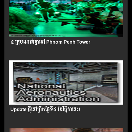
៤ ក្រុម​ណាត់​គ្នា​ទៅ Phnom Penh Tower
Update ថ្មីនៅព្រឹកថ្ងៃទី​៤ ខែវិច្ឆិកា​នេះ!