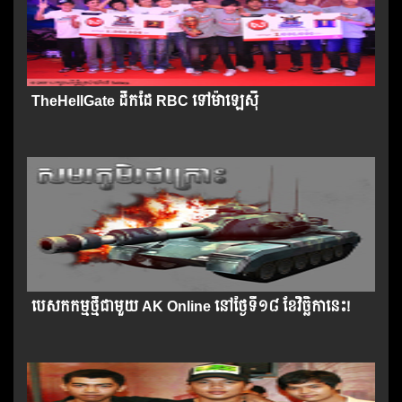
TheHellGate ដឹកដៃ RBC ទៅ​ម៉ាឡេស៊ី
បេសកកម្ម​ថ្មី​ជាមួយ​ AK Online នៅ​ថ្ងៃទី១៨ ខែវិច្ឆិកានេះ!