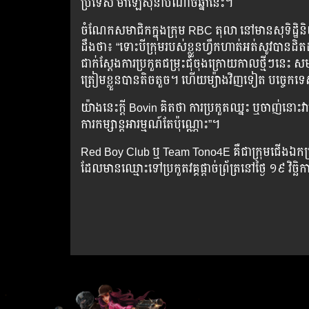
ប្រទេស ​ម៉ាឡេស៊ី​នា​បំណាច់​ឆ្នាំ​នេះ។
ចំណែក​សមាជិក​ក្នុង​ក្រុម RBC តុលា នៅ​មាន​សុទិដ្ឋិនិយម
ដឹង​ថា៖ “ទោះ​បី​ក្រុម​របស់​ខ្លួន​ហ្វឹក​ហាត់​អត់​សូវ​បាន​ដិ
ជាក់​ស្តែង​ការ​ប្រកួត​ជម្រុះ​ជុំ​ចុងក្រោយ​កាល​ថ្មីៗ​នេះ 
ត្រៀម​ខ្លួន​បាន​តិច​តួច។ ហើយ​ម្យ៉ាង​វិញ​ទៀត បច្ចេកទេស​ក
យ៉ាង​នេះ​ក្ដី​ Bovin គិត​ថា​ ការ​ប្រកួត​ឈ្នះ ឬ​ចាញ់​នោះ​វា
ការ​កម្សាន្ត​អារម្មណ៍​តែ​ប៉ុណ្ណោះ”។
Red Boy Club ឬ Team Tono4E គឺ​ជា​ក្រុម​ជើង​ឯក​ប្រចា
ដែល​មាន​ឈ្មោះ​ទៅ​ប្រកួត​វគ្គ​ផ្ដាច់ព្រ័ត្រ​នៅ​ថ្ងៃ ១៩ វិច្