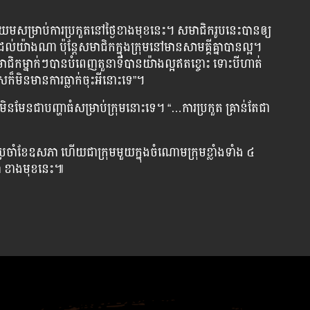
​សម្រាប់​ការ​ប្រកួត​នៅ​ថ្ងៃ​ខាង​មុខ​នេះ។ សមាជិក​រូប​នេះ​បាន​ឲ្យ​
តដល់​យ៉ាង​ណា ប៉ុន្តែ​សមាជិក​ក្នុង​ក្រុម​នៅ​មាន​សាមគ្គី​គ្នា​បាន​ល្អ។
សមាជិក​ម្នាក់ៗ​បាន​បំពេញ​តួនាទី​បាន​យ៉ាង​ល្អ​ឥត​ខ្ចោះ ទោះ​បី​ហាត់​
៏​មិន​មាន​ការ​ធ្លាក់​ចុះ​អី​នោះ​ទេ”។
​មិន​មែន​ជា​បញ្ហា​ធំ​សម្រាប់​ក្រុម​នោះ​ទេ។ “…ការ​ប្រកួត ​គ្រាន់​តែ​ជា​
ំ​ខែ​ឧសភា ហើយ​ជា​ក្រុម​មួយ​ក្នុង​ចំណោម​ក្រុម​ខ្លាំង​ទាំង ៤
ឆិកា ខាង​មុខ​នេះ៕