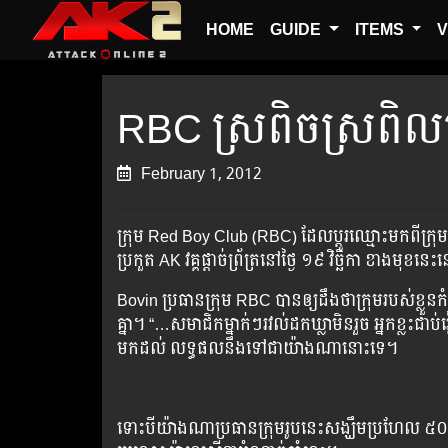
HOME
GUIDE
ITEMS
V
RBC ស្រពិចស្រពិល​នៅ​វ
February 1, 2012
ក្រុម Red Boy Club (RBC) ដែល​ប្ដូរ​ឈ្មោះ​មក​ពី​ក្រុម T
ប្រកួត​ AK វគ្គ​ផ្ដាច់ព្រ័ត្រ​នៅ​ថ្ងៃ ១៩ វិច្ឆិកា ខាង​
Bovin ប្រធាន​ក្រុម RBC បាន​ឲ្យ​ដឹង​ថា​ក្រុម​របស់​ខ្លួន​កំព
គ្នា។ “…សមាជិក​ម្នាក់ៗ​រវល់​ដក​ឃ្លា​មិន​រួច អ្នក​ខ្លះ​ជាប់​រ
មក​ដល់ លទ្ធផល​នឹង​ទៅ​ជា​យ៉ាង​ណា​នោះ​ទេ។
ទោះ​បី​យ៉ាង​ណា​ប្រធាន​ក្រុម​រូប​នេះ​សង្ឃឹម​ប្រហែល ៥០% ដែ