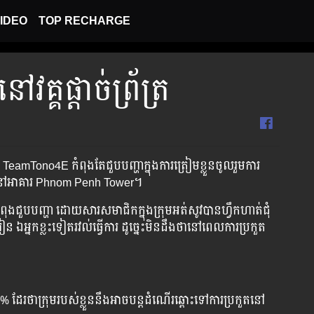
IDEO
TOP RECHARGE
គ្គ​ផ្ដាច់ព្រ័ត្រ
eamTono4E កំពុង​តែ​ជួប​បញ្ហា​ក្នុង​ការ​ត្រៀម​ខ្លួន​ចូលរួម​ការ​
មុខ​នេះ​នៅ​អាគារ Phnom Penh Tower។
ុង​ជួប​បញ្ហា​ ដោយ​សារ​សមាជិក​ក្នុង​ក្រុម​អត់​សូវ​បាន​ហ្វឹក​ហាត់​ជុំ​
ៀន ឯ​អ្នក​ខ្លះ​ទៀត​រវល់​ធ្វើ​ការ ដូច្នេះ​មិន​ដឹង​ថា​នៅ​ពេល​ការ​ប្រកួត​
រ​ថា​ក្រុម​របស់​ខ្លួន​នឹង​អាច​បន្ត​ដំណើរ​ឆ្ពោះ​ទៅ​ការ​ប្រកួត​នៅ​