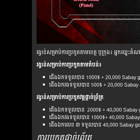
រង្វាន់​សម្រាប់ការ​ប្រកួត​តាម​ខេត្ត ឬក្រុង​​៖ អ្នក​ឈ្ន
រង្វាន់​សម្រាប់​ការ​ប្រកួត​​តាម​តំបន់៖
ជើង​ឯក​ទទួល​បាន 1000$ + 20,000 Sabay 
ជើង​ឯក​រងទទួល​បាន​ 500$ + 20,000 Sabay
រង្វាន់​សម្រាប់​ការ​ប្រកួត​វគ្គ​ផ្ដាច់ព្រ័ត្រ
ជើង​ឯក​ទទួល​បាន​ 2000$ + 40,000 Sabay 
ជើង​ឯក​រង​ទទួល​បាន​ 1000$+ 40,000 Sabay
ជើង​ឯក​លេខ​ ៣​ ទទួល​បាន​ 40,000 Sabay g
ការ​ប្រកួត​ផ្ដាច់​ព្រ័ត្រ