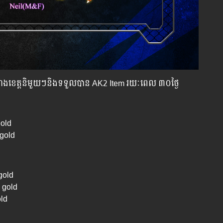
ះ​តំណាង​ខេត្ត​និមួយ​ៗ​និង​ទទួល​បាន​ AK2 Item រយៈពេល​ ៣០​ថ្ងៃ
gold
 gold
gold
 gold
old