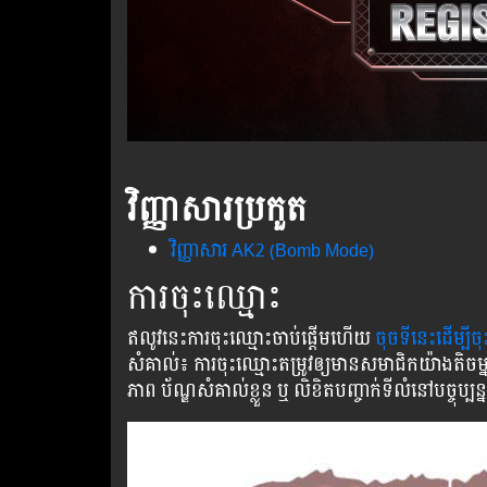
វិញ្ញាសារ​ប្រកួត​​
វិញ្ញា​សារ​ AK2 (Bomb Mode)
ការ​ចុះ​ឈ្មោះ
ឥលូវនេះការចុះ​ឈ្មោះ​ចាប់​ផ្ដើម​ហើយ
ចុច​ទី​នេះ​ដើម្បី​ច
សំគាល់​៖ ការ​ចុះ​ឈ្មោះ​តម្រូវ​ឲ្យ​មាន​សមាជិកយ៉ាងតិចម្នាក
ភាព​ ប័ណ្ឌសំគាល់​ខ្លួន ឬ​ លិខិតបញ្ចាក់ទីលំនៅ​បច្ចុប្បន្ន