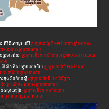
រតនៈគិរី និង​មណ្ឌលគិរី​
(ប្រកួត​នៅ​ថ្ងៃ​ទី​ ១២ ខែតុលា ឆ្នាំ២០១៩)
់ចាម ជាតំបន់ប្រកួតជាគោល
និង​ឧត្តរមានជ័យ
(ប្រកួត​នៅ​ថ្ងៃ​ទី​ ១៩ ខែ​តុលា ឆ្នាំ២០១៩) ដោយយក
ាគោល
បង,ប៉ៃលិន​ និង​ បន្ទាយ​មាន​ជ័យ​
(ប្រកួត​នៅ​ថ្ងៃ​ទី​ ២៦ ខែ​តុលា
ដំបង ជាតំបន់ប្រកួតជាគោល
ះ​កុង​ និង​កំពង់​ស្ពឺ
(ប្រកួត​នៅ​ថ្ងៃ​ទី​ ០២ ខែវិច្ចកា
និង ព្រះសីហនុ ជាតំបន់ប្រកួតជាគោល
​ និង​ស្វាយ​រៀង​
(ប្រកួត​នៅ​ថ្ងៃ​ទី​ ១៦​ ខែវិច្ចកា
ំពេញ ជាតំបន់ប្រកួតជាគោល