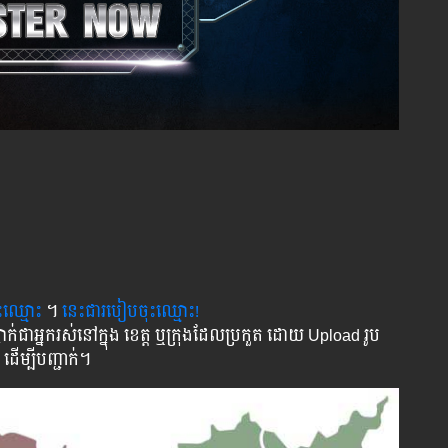
ុះ​ឈ្មោះ
។
នេះជារបៀបចុះឈ្មោះ!
់​ជា​អ្នក​រស់​នៅ​ក្នុង​ ខេត្ត​ ឬ​ក្រុង​ដែល​ប្រកួត​ ដោយ Upload រូប
 ដើម្បី​បញ្ជាក់។