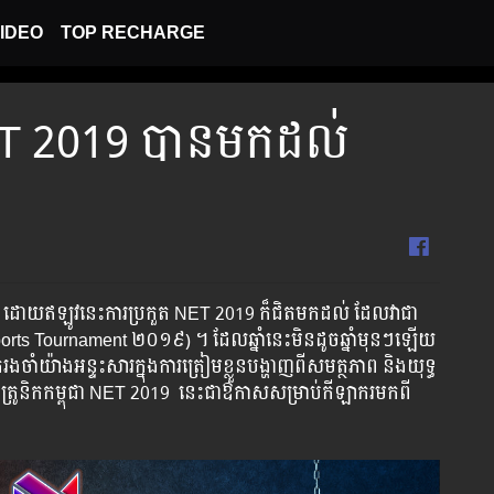
IDEO
TOP RECHARGE
 NET 2019 បានមកដល់
ីៗនេះ ដោយឥឡូវនេះការប្រកួត NET 2019 ក៏ជិតមកដល់ ដែលវាជា
E-sports Tournament ២០១៩) ។ ដែលឆ្នាំនេះមិនដូចឆ្នាំមុនៗឡើយ
ាំយ៉ាងអន្ទះសារក្នុងការត្រៀមខ្លួនបង្ហាញពីសមត្ថភាព និងយុទ្ធ
ិចត្រូនិកកម្ពុជា NET 2019 នេះជាឱកាសសម្រាប់កីឡាករមកពី