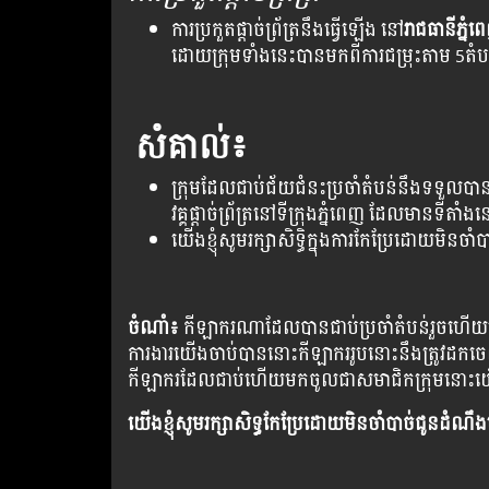
ការ​ប្រកួត​ផ្ដាច់​ព្រ័ត្រ​នឹង​ធ្វើ​ឡើង នៅ​
រាជធានីភ្នំ
ដោយ​ក្រុម​ទាំង​នេះ​បាន​មក​ពី​ការ​ជម្រុះ​តាម​ 5តំបន់​ខា
សំគាល់៖
ក្រុម​ដែល​ជាប់​ជ័យជំនះ​ប្រចាំ​តំបន់​នឹង​ទទួល​បាន​ក
វគ្គ​ផ្ដាច់​ព្រ័ត្រនៅ​ទី​ក្រុង​ភ្នំពេញ ដែល​មាន​ទី​តាំង​
យើង​ខ្ញុំ​សូម​រក្សា​សិទ្ធិ​ក្នុង​ការ​កែ​ប្រែ​ដោយ​មិន​
​​ចំណាំ៖
កីឡាករណា​​ដែលបាន​​​ជាប់​​ប្រចាំ​តំបន់​រួចហើយ​មិ
ការងារ​យើង​ចាប់បាន​នោះ​កីឡាករ​រូប​នោះ​នឹង​ត្រូវ​ដក​ច
កីឡាករ​ដែល​ជាប់ហើយ​មកចូល​ជា​សមាជិក​ក្រុមនោះយើងន
យើង​ខ្ញុំ​សូម​រក្សា​សិទ្ធ​កែ​ប្រែ​ដោយ​មិន​ចាំ​បាច់​ជូន​ដំណឹង