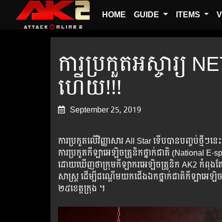
HOME
GUIDE
ITEMS
V
ការប្រកួតអស្ចារ្យ
ហើយ!!!
September 25, 2019
ការប្រកួតលើវិញ្ញាសារ All Star ទើបបានបញ្ចប់ថ្ម
ការប្រកួតកីឡាអេឡិចត្រូនិកថ្នាក់ជាតិ (​National 
ដោយឃើញថាក្រុមកីឡាករអេឡិចត្រូនិក AK2 កំពុងតែរងច
សាស្ត្រ ដើម្បីដណ្តើមយកជើង​ឯកថ្នាក់ជាតិកីឡាអេឡ
២៥ខេត្តក្រុង ។