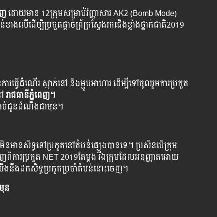
ពេញ
ដោយ​មាន​ 12ក្រុមសម្រាប់​វិញ្ញាសារ​ AK2 (Bomb Mode)
ង​លើ​ដើម្បី​ប្រកួត​ផ្ដាច់​ព្រ័ត្រ​ស្វែង​រក​ជើង​ខ្លាំង​ថ្នាក់​ជាតិ​​2019
ារ​ធ្វើដំណើរ​ ស្នាក់នៅ និង​ម្ហូបអាហារ ដើម្បី​ទៅ​ចូល​រួម​ការ​ប្រកួត​
នៅ​
រាជធានីភ្នំពេញ។
ចាំបាច់​ជូន​ដំណឹង​ជា​មុន។
ន​មាន​សិទ្ធ​ទៅ​ប្រ​កួត​នៅ​តំបន់​ផ្សេងបាន​ទេ។ ប្រសិន​បើ​​ក្រុម​
េញ​ពីការ​ប្រកួត​​ NET 2019តែម្ដង រីឯក្រុម​ដែលអនុញ្ញាត​អោយ​
ឹង​ដក​សិទ្ធ​​ប្រកួត​ប្រចាំតំបន់​នោះចេញ។
​មុន