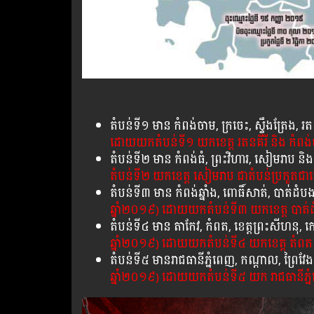
​តំបន់​ទី​១​ មាន​ កំពង់​ចាម​, ក្រចេះ, ស្ទឹង​ត្រែង​, 
ដោយយកតំបន់ទី១ យកខេត្ត រតនគីរី និង កំពង
តំបន់​ទី​២​ មាន​ ​កំពង់​ធំ​, ព្រះ​វិហារ​, សៀម​រាប​ 
តំបន់ទី២ យកខេត្ត សៀមរាប ជាតំបន់ប្រកួតជ
តំបន់​ទី​៣​ មាន​ កំពង់​ឆ្នាំង, ពោធិ៍សាត់, បាត់​ដំ
ឆ្នាំ២០១៩) ដោយយកតំបន់ទី៣ យកខេត្ត បាត់
តំបន់​ទី​៤​ មាន​ តាកែវ​, កំពត, ខេត្តព្រះ​សីហនុ, ​កោ
ឆ្នាំ២០១៩) ដោយយកតំបន់ទី៤ យកខេត្ត តំពត 
តំបន់​ទី​៥ មាន​រាជធានី​ភ្នំពេញ​, កណ្ដាល, ព្រៃ​វែង
ឆ្នាំ២០១៩) ដោយយកតំបន់ទី៥ យក រាជធានីភ្ន