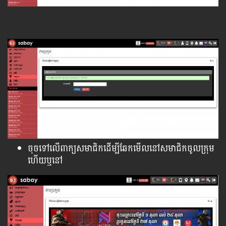
ចុចទៅលើពាក្យសមាជិកដើម្បីឆែកមើលនៅសមាជិកចូលក្រុម
ហើយឬនៅ