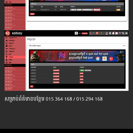
សម្រាប់​ព័ត៌មាន​បន្ថែម​ 015 364 168 / 015 294 168