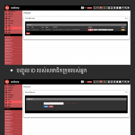
បញ្ចូល ID របស់សមាជិកក្រុមរបស់អ្នក