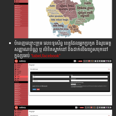
បំពេញឈ្មោះក្រុម លេខទូរស័ព្ទ ខេត្តដែលអ្នកប្រកួត និងរូបអត្ត
សញ្ញាណប័ណ្ណ​ ឬ លិខិតស្នាក់នៅ​ និងដាក់លីងហ្វេសបុកនៅ
ក្នុងប្រអប់
“label,facebook”