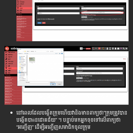
នៅពេលដែលបង្កើតក្រុមហើយវានិងមានពាក្យថា”ក្រុមត្រូវបាន
បង្កើតបាiiនជោគជ័យ” ។​ បន្ទាប់មក​អ្នកចុចទៅលើពាក្យថា
“អញ្ជើញ” ដើម្បីអញ្ជើញសមាជិកចូលក្រុម