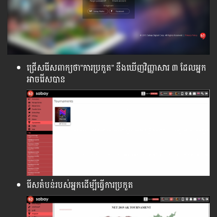
ជ្រើសរើសពាក្យថា”ការប្រកួត” នឹងឃើញវិញ្ញាសារ ៣ ដែលអ្នក
អាចរើសបាន
រើសតំបន់របស់អ្នកដើម្បីធ្វើការប្រកួត