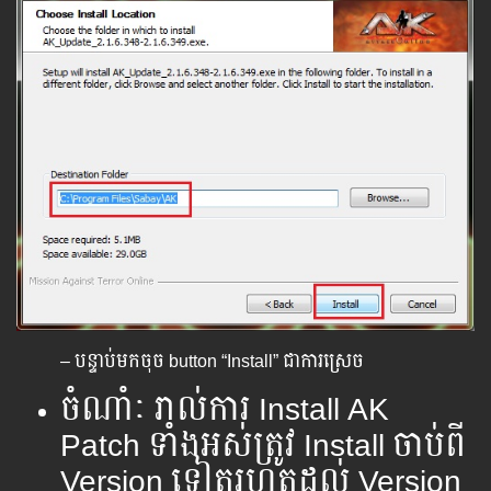
– បន្ទាប់មកចុច button “Install”​ ជាការស្រេច
ចំណាំៈ រាល់ការ Install AK
Patch ទាំងអស់ត្រូវ Install ចាប់ពី
Version ទៀតរហូតដល់ Version