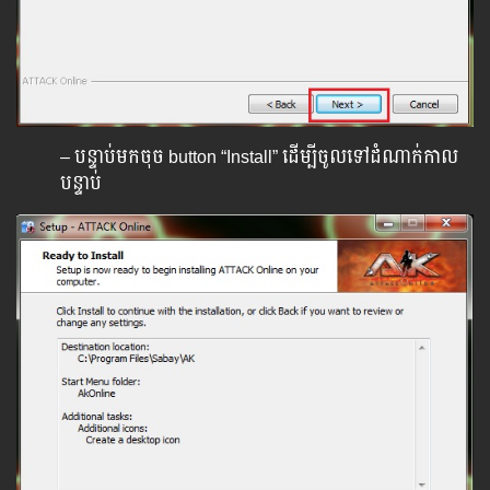
– បន្ទាប់មកចុច button “Install” ដើម្បីចូលទៅដំណាក់កាល
បន្ទាប់