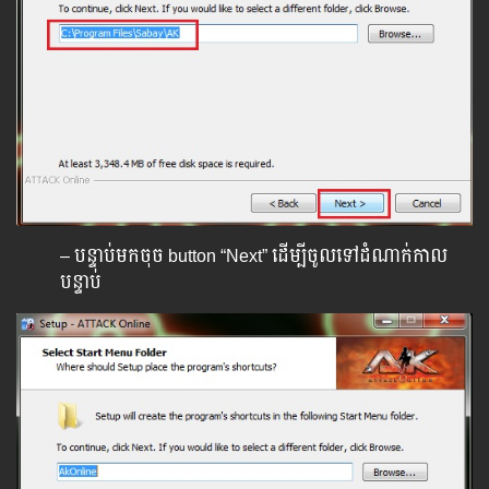
– បន្ទាប់មកចុច button “Next” ដើម្បីចូលទៅដំណាក់កាល
បន្ទាប់