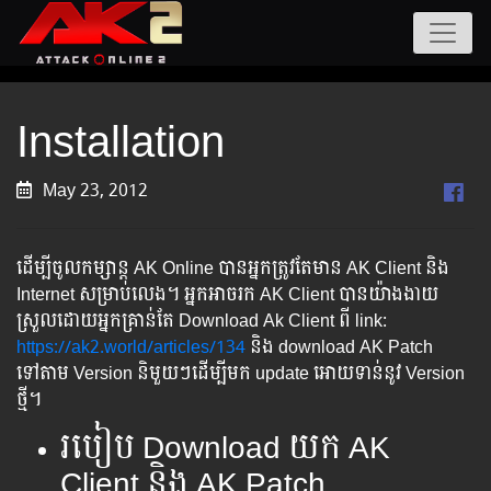
Installation
May 23, 2012
ដើម្បីចូលកម្សាន្ដ AK Online​ បានអ្នកត្រូវតែមាន​ AK Client និង
Internet សម្រាប់លេង។​ អ្នកអាចរក AK Client បានយ៉ាងងាយ
ស្រួល​ដោយ​អ្នក​គ្រាន់តែ Download Ak Client ពី link​:
https://ak2.world/articles/134
និង download AK Patch
ទៅតាម Version និមួយៗដើម្បីមក update អោយទាន់នូវ Version
ថ្មី។
របៀប Download យក​ AK
Client និង​ AK Patch