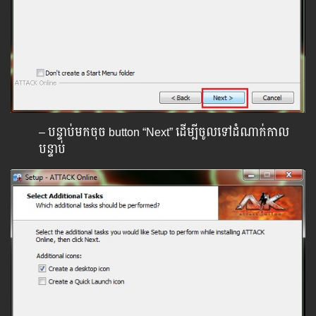
– បន្ទាប់មកចុច button “Next” ដើម្បីចូលទៅដំណាក់កាល
បន្ទាប់