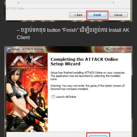
– បន្ទាប់មកចុច button “Finish” ដើម្បីបញ្ចប់ការ Install AK
Client