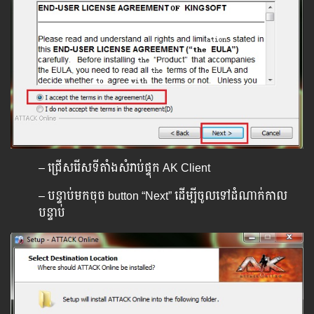
– ជ្រើសរើសទីតាំងសំរាប់ផ្ទុក AK Client
– បន្ទាប់មកចុច button “Next” ដើម្បីចូលទៅដំណាក់កាល
បន្ទាប់