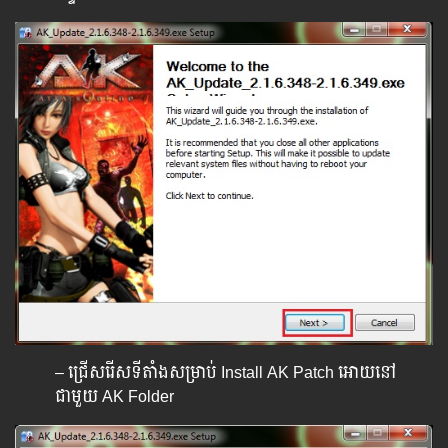
– ជ្រើសរើសទីតាំងសម្រាប់ Install AK Patch អោយនៅ
ជាមួយ AK Folder