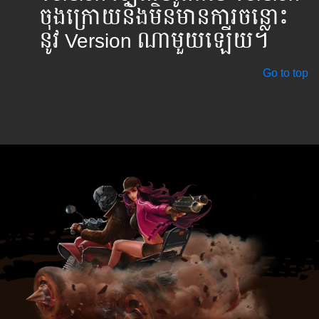
ចុងក្រោយនិងមិន​មានការ​ចន្លោះ​
នូវ​ Version ណាមួយឡើយ។
Go to top