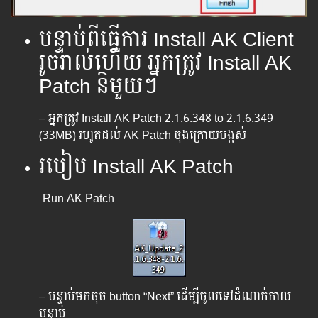
បន្ទាប់ពីធ្វើការ Install AK Client​
រូចរាល់ហើយ អ្នកត្រូវ Install AK
Patch និមួយៗ
– អ្នកត្រូវ Install AK Patch 2.1.6.348 to 2.1.6.349
(33MB)​ រហូតដល់ AK Patch ចុងក្រោយបង្អស់
របៀប Install AK Patch
-Run AK Patch
– បន្ទាប់មកចុច button “Next” ដើម្បីចូលទៅដំណាក់កាល
បន្ទាប់