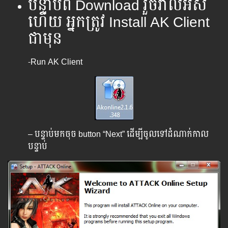
បន្ទាប់ពី Download រួចរាល់អស់
ហើយ អ្នកត្រូវ Install AK Client
ជាមុន
-Run AK Client
– បន្ទាប់មកចុច button “Next” ដើម្បីចូលទៅដំណាក់កាល
បន្ទាប់