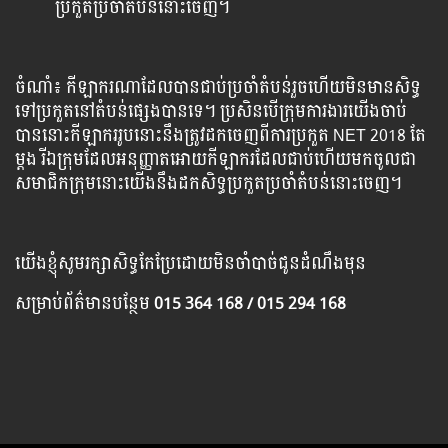
ប្រកួត​ប្រចាំតំបន់​នោះចេញ។
ចំណាំ៖ កីឡាករណា​​ដែលបាន​​​ជាប់​​ប្រចាំ​តំបន់​រួចហើយ​មិន​មាន​សិទ្ធ​
ទៅ​ប្រ​កួត​នៅ​តំបន់​ផ្សេងបាន​ទេ។ ប្រសិន​បើ​​ក្រុម​ការងារ​យើង​ចាប់
បាន​នោះ​កីឡាករ​រូប​នោះ​នឹង​ត្រូវ​ដក​ចេញ​ពីការ​ប្រកួត​​ NET 2018 តែ
ម្ដង រីឯក្រុម​ដែលអនុញ្ញាត​អោយ​កីឡាករ​ដែល​ជាប់ហើយ​មកចូល​ជា​
សមាជិក​ក្រុមនោះយើងនឹង​ដក​សិទ្ធ​​ប្រកួត​ប្រចាំតំបន់​នោះចេញ។
យើង​ខ្ញុំ​សូម​រក្សា​សិទ្ធ​កែ​ប្រែ​ដោយ​មិន​ចាំ​បាច់​ជូន​ដំណឹង​មុន
សម្រាប់​ព័ត៌មាន​បន្ថែម​
015 364 168 / 015 294 168