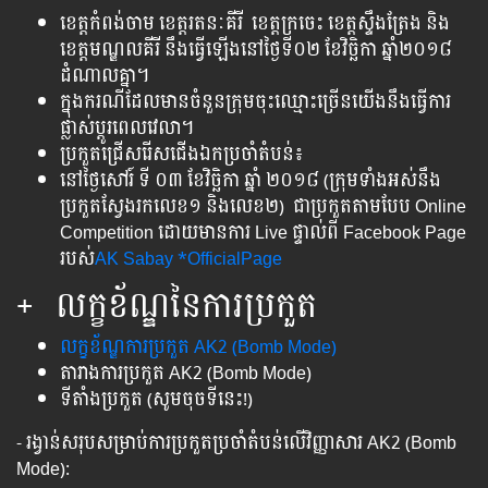
ខេត្ត​កំពង់​ចាម ខេត្ត​រតនៈគីរី ​ ខេត្តក្រចេះ ខេត្តស្ទឹងត្រែង និង​
ខេត្ត​មណ្ឌលគីរី ​​នឹង​ធ្វើ​ឡើង​នៅ​ថ្ងៃ​ទី​០២ ខែ​វិច្ឆិកា ឆ្នាំ​២០១៨
ដំណាល​គ្នា។
ក្នុងករណីដែលមានចំនួនក្រុមចុះឈ្មោះច្រើនយើងនឹងធ្វើការ
ផ្លាស់ប្ដូរពេលវេលា។
ប្រកួតជ្រើស​រើស​ជើង​ឯក​ប្រចាំ​តំបន់​៖
នៅ​ថ្ងៃ​សៅរ៍ ទី ០៣ ខែវិច្ឆិកា ឆ្នាំ​ ២០១៨ (ក្រុមទាំងអស់នឹង
ប្រកួតស្វែងរកលេខ១ និង​លេខ២) ជា​ប្រកួត​តាម​បែប​ Online
Competition ដោយមានការ Live ផ្ទាល់ពី Facebook Page
របស់
AK Sabay *OfficialPage
+ ​ លក្ខខ័ណ្ឌ​នៃ​ការ​ប្រកួត
លក្ខខ័ណ្ឌការ​ប្រកួត​ AK2 (Bomb Mode)
តារាង​ការ​ប្រកួត​ AK2​​​​​​ (Bomb Mode)
ទីតាំង​ប្រកួត​ (សូម​ចុច​ទី​នេះ​!)
-​ រង្វាន់​សរុបសម្រាប់​ការ​ប្រកួត​ប្រចាំ​តំបន់លើវិញ្ញាសារ AK2 (Bomb
Mode):