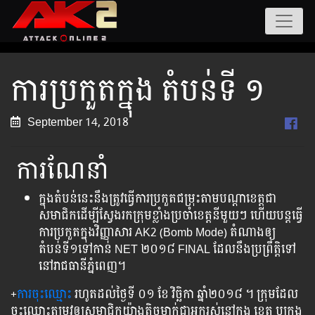
ការប្រកួតក្នុង តំបន់ទី​ ១
September 14, 2018
ការណែនាំ
ក្នុង​តំបន់​នេះ​នឹងត្រូវធ្វើការប្រកួតជម្រុះតាមបណ្តាខេត្តជា
សមាជិកដើម្បីស្វែងរកក្រុមខ្លាំងប្រចាំខេត្តនីមួយៗ ហើយបន្តធ្វើ
ការប្រកួតក្នុងវិញ្ញាសារ AK2 (Bomb Mode)​ ​តំណាង​ឲ្យ​
តំបន់ទី១ទៅ​កាន់​ NET ២០១៨ FINAL ដែល​នឹង​ប្រព្រឹត្តិទៅ​
នៅ​រាជធានីភ្នំពេញ។
+
ការ​ចុះឈ្មោះ
រហូត​ដល់​ថ្ងៃ​ទី ០១ ខែ​ វិច្ឆិកា ​ឆ្នាំ​២០១៨​ ។ ក្រុម​ដែល​
ចុះ​ឈ្មោះ​តម្រូវ​ឲ្យ​​សមាជិកយ៉ាងតិចម្នាក់​ជា​អ្នក​រស់​នៅ​ក្នុង​ ខេត្ត​ ឬ​ក្រុង​