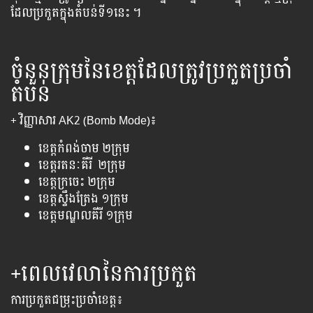
ដែល​ប្រកួត​ក្នុង​តំបន់​ទី​១​នេះ ។
ចំនួនក្រុមនៃខេត្តដែលត្រូវប្រកួតប្រចាំ
តំបន់
+ វិញ្ញាសារ AK2 (Bomb Mode)៖
ខេត្ត​កំពង់ចាម ២​ក្រុម
ខេត្តរតនៈគីរី ២ក្រុម
ខេត្តក្រចេះ​ ២ក្រុម
ខេត្ត​ស្ទឹងត្រែង ១ក្រុម
ខេត្ត​មណ្ឌលគីរី ១ក្រុម
+ពេល​វេលា​នៃ​ការ​ប្រកួត
ការ​ប្រកួតជម្រុះប្រចាំ​​ខេត្ត​៖