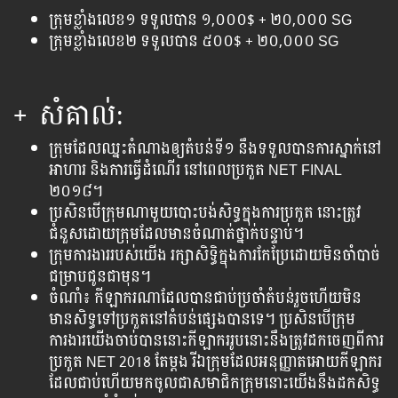
ក្រុម​ខ្លាំង​លេខ​១ ទទួល​បាន​ ១,០០០$ + ២០,០០០ SG
ក្រុម​ខ្លាំង​លេខ​២ ទទួល​បាន​ ៥០០$ + ២០,០០០ SG
+ សំគាល់​:
ក្រុម​ដែល​ឈ្នះ​តំណាង​ឲ្យ​តំបន់ទី១ នឹង​ទទួល​បាន​ការ​ស្នាក់​នៅ
អាហារ​ និង​ការ​ធ្វើដំណើរ​ នៅ​ពេល​ប្រកួត​ NET FINAL
២០១៨។
ប្រសិន​បើ​ក្រុម​ណា​មួយ​បោះបង់​សិទ្ធ​ក្នុង​ការ​ប្រកួត​ នោះ​ត្រូវ​
ជំនួស​ដោយ​ក្រុម​ដែល​មាន​ចំណាត់​ថ្នាក់​បន្ទាប់។
ក្រុមការងាររបស់យើង រក្សាសិទ្ធិក្នុងការកែប្រែដោយមិនចាំបាច់
ជម្រាបជូនជាមុន។
ចំណាំ៖ កីឡាករណា​​ដែលបាន​​​ជាប់​​ប្រចាំ​តំបន់​រួចហើយ​មិន​
មាន​សិទ្ធ​ទៅ​ប្រ​កួត​នៅ​តំបន់​ផ្សេងបាន​ទេ។ ប្រសិន​បើ​​ក្រុម​
ការងារ​យើង​ចាប់បាន​នោះ​កីឡាករ​រូប​នោះ​នឹង​ត្រូវ​ដក​ចេញ​ពីការ​
ប្រកួត​​ NET 2018 តែម្ដង រីឯក្រុម​ដែលអនុញ្ញាត​អោយ​កីឡាករ​
ដែល​ជាប់ហើយ​មកចូល​ជា​សមាជិក​ក្រុមនោះយើងនឹង​ដក​សិទ្ធ​​