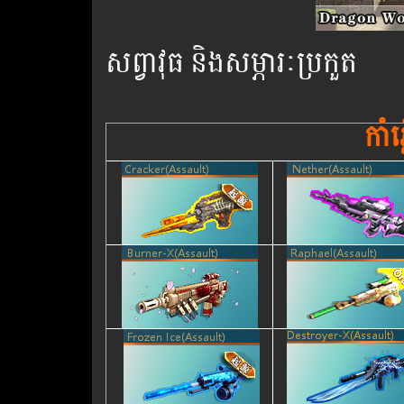
សព្វាវុធ និង​សម្ភារៈប្រកួត
កាំ