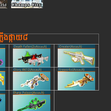
ភ្លើងផ្កាយ៨