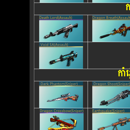
ក
កាំ