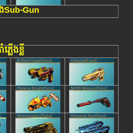
្លើងSub-Gun
ាំភ្លើងខ្លី