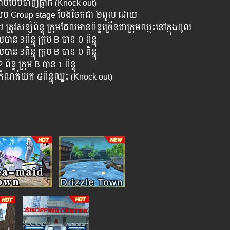
ារ​តាម​បែប​ចាញ់​ធ្លាក់ (Knock out)
ាម​បែប​ Group stage បែង​ចែក​​ជា ២​ពូល​ ដោយ
វ​សន្សំ​ពិន្ទុ​ ក្រុម​ដែល​មាន​ពិន្ទុ​ច្រើន​ជា​ក្រុម​ឈ្នះ​នៅ​ក្នុង​ពូល​
​បាន​ 3ពិន្ទុ​ ក្រុម​ B បាន ០​ ពិន្ទុ
​បាន​ 3ពិន្ទុ​ ក្រុម​ B បាន ០​ ពិន្ទុ
ិន្ទុ​ ក្រុម​ B បាន 1 ពិន្ទុ
 កំណត់​យក​ ៥​ពិន្ទុ​ឈ្នះ​ (Knock out)