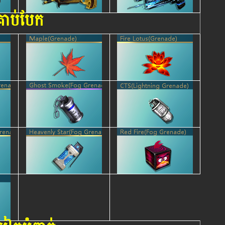
្រាប់បែក