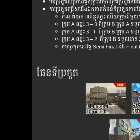
ការ​ប្រកួត​សម្រាប់​វគ្គ​ជម្រុះ​តាម​ខេត្ត​គឺ​ប្រកួត​ក
ការ​ប្រកួតជ្រើស​ជើង​ឯក​​តាម​តំបន់​គឺ​ប្រកួត​ត
​កំណត់​យក​ ៣ពិន្ទុ​ឈ្នះ​ ហើយ​ក្រុម​និមួយៗ ត្រូ
ក្រុម​ A ឈ្នះ​ 3 – 0​ ពី​ក្រុម​ B ក្រុម​ A ទទួល
ក្រុម​ A ឈ្នះ 3 -​​ 1 ពី​ក្រុម​ B ក្រុម​ A ទទួល
ក្រុម​ A ឈ្នះ​ 3 – 2 ពី​ក្រុម​ B ទទួល​បាន​ 2 ព
ការ​ប្រកួត​នៅ​វគ្គ​ Semi Final និង​ Final
ផែន​ទី​ប្រកួត