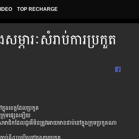
IDEO
TOP RECHARGE
​សម្ភារៈសំរាប់​ការ​ប្រកួត​​
្នុងខេត្តដែលប្រកួត
លក្រុមផ្សេងឡើយ
(សមាជិកដែលដូរគឹមិនត្រូវអោយមានជាប់នៅក្នុងក្រុមប្រកួតណា
ិតចាប់ពី​៥០ឡើងទៅក្នុងការប្រកួត