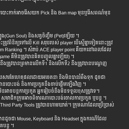
នះការបោះកាក់អាចរើសយក Pick និង Ban map មុនឬរើសពណ៌មុន
ូង(Gun Soul) និង​សត្វចិញ្ចឹម (Pet)​ឡើយ ។
ត្រូវពិនិត្យទៅលើ Kill សរុបរបស់ player បើស្មើគ្នាទៀតនោះត្រូវ
្យ Team Ranking ។ សំរាប់ ACE player​ point គឺយកនៅពេលដែល
t game គឹមិនត្រូវបានគិតបញ្ចូលគ្នាឡើយ) ។
ឹងត្រូវបានព្រមានលើកទី1 និងលើកទី2 នឹងត្រូវ​បាន​បណ្តេញ
​សារ​តែ​ហេតុ​ផល​ដោយ​អចេតនា និង​មិន​បាន​​រំពឹង​ទុក ដូច​ជា
ត្រូវ​បាន​បោះ​បង់​ និង​ការ​ប្រកួត​នឹង​ចាប់​ផ្តើម​ឡើង​វិញ ។
​បន្ត​​ការ​ប្រកួត អ្នក​​រៀប​ចំ​នឹង​​មិន​ទទួល​​ខុស​ត្រូវ​ទេ។ ​
ត​ សមាជិកក្រុមអាចពិចារណាបោះបង់ចោលការប្រកួត ឬបន្ត ។
ិងThird Party Tools ត្រូវបានហាមឃាត់។ ក្រុម​ណា​ដែល​ប្រើ​ប្រាស់​
​ខ្លួន​បាន​ដូច​ជា​ Mouse, Keyboard និង​ Headset ក្នុង​ករណី​ដែល​
ែ​បន្ត​ ។