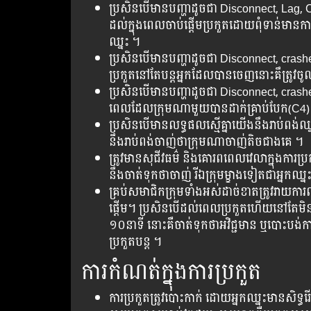
ប្រសិន​បើ​មាន​បញ្ហា​ដូចជា​ Disconnect, Lag, C
ដល់​ក្នុង​ពេលចាប់ផ្ដើម​​ប្រកួត​ដោយ​ពុំទាន់​មាន​ការ​ប
ឈ្នះ​ ។
ប្រសិន​បើ​មាន​បញ្ហា​ដូចជា​ Disconnect, cra
ប្រកួត​នៅ​តែ​បន្ត​​អ្នក​ដែលបានចេញនោះគឹត្រូវ
ប្រសិន​បើ​មាន​បញ្ហា​ដូចជា​ Disconnect, crashes
ពេលដែល​ក្រុម​ណា​មួយបាន​ដាក់​គ្រាប់បែក(C4)​
ប្រសិនបើមានលទ្ធផលស្មើគ្នាយើងនឹងរាប់ពង
នឹងរាប់ពង់ចាញ់ថាក្រុមណាចាញ់តិចជាងគេ ។​
ត្រូវ​មាន​សុជីវធម៌​ និងគោរព​ពេលវេលា​ក្នុង​ការ​
នឹង​ចាត់​ទុក​ថា​ចាញ់​ រី​ឯក្រុម​ម្ខាង​ទៀត​ជា​អ្នក​ឈ្ន
គ្រប់​សមាជិក​ក្រុម​ទាំងអស់​ដាច់ខាត​ត្រូវ​រាយ​ការណ
ផ្តើម។ ប្រសិន​បើ​​ដល់​ពេល​ប្រកួត​ហើយ​នៅ​តែមិន​
១០នាទី​ នោះ​គឺ​​ចាត់ទុក​ថាអវិជ្ជមាន ឬ​បោះ​បង់​ការ
ប្រកួត​បន្ត ។
ការ​កំណត់​ក្នុង​ការ​ប្រកួត
ការ​ប្រកួត​ត្រូវ​បោះ​កាក់ ដោយ​អ្នក​ឈ្នះ​មាន​សិទ្