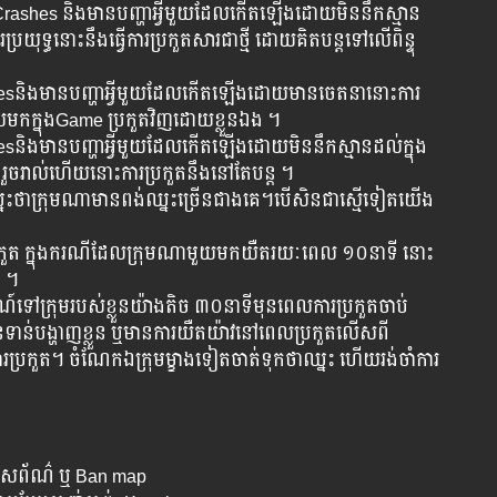
rashes និង​មាន​បញ្ហា​អ្វី​មួយ​ដែល​កើត​ឡើង​ដោយ​មិន​នឹក​ស្មាន​
្រយុទ្ធ​នោះនឹង​ធ្វើ​ការ​ប្រកួត​សារ​ជាថ្មី​ ដោយ​គិត​បន្ត​ទៅ​លើ​ពិន្ទុ​
shesនិង​មាន​បញ្ហា​អ្វី​មួយ​ដែល​កើត​ឡើង​ដោយមានចេតនានោះការ​
ចូលមកក្នុងGame ​ប្រកួត​វិញ​ដោយខ្លួនឯង ។
និង​មាន​បញ្ហា​អ្វី​មួយ​ដែល​កើត​ឡើង​ដោយ​មិន​នឹក​ស្មាន​ដល់​ក្នុង​
 រួចរាល់ហើយ​នោះការ​ប្រកួត​នឹងនៅតែបន្ដ ។
់ឈ្នះថាក្រុមណាមានពង់ឈ្នះច្រើនជាងគេ។បើសិនជាស្មើទៀតយើង
ប្រកួត​ ក្នុង​ករណី​ដែល​ក្រុម​ណាមួយ​មក​យឺត​រយៈពេល​ ១០នាទី​ នោះ​
ះ​ ។
៍​ទៅ​ក្រុម​របស់​ខ្លួន​យ៉ាង​តិច​ ៣០នាទីមុន​ពេល​ការ​ប្រកួត​ចាប់​
ទាន់​បង្ហាញ​ខ្លួន​ ឬមាន​ការ​យឺតយ៉ាវ​នៅ​ពេល​ប្រកួតលើស​ពី​
​ប្រកួត​។ ចំណែក​ឯ​ក្រុម​ម្ខាង​ទៀត​ចាត់​ទុក​ថា​ឈ្នះ​ ហើយ​រង់ចាំ​ការ​
ធ​​រើស​ព័ណ៌​ ឬ​ Ban map