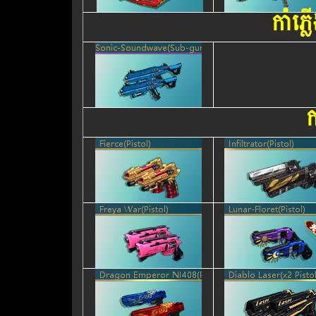
កាំភ
ក