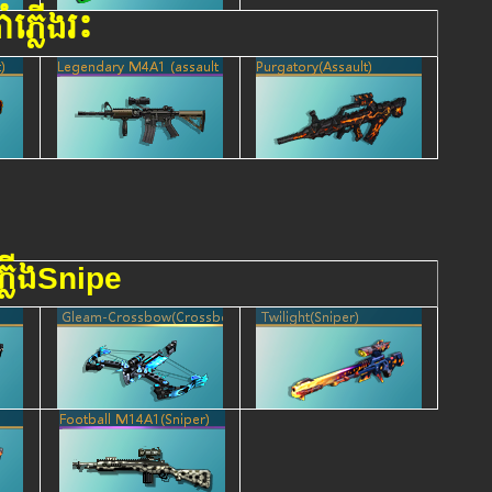
ាំភ្លើងរះ
ភ្លើងSnipe