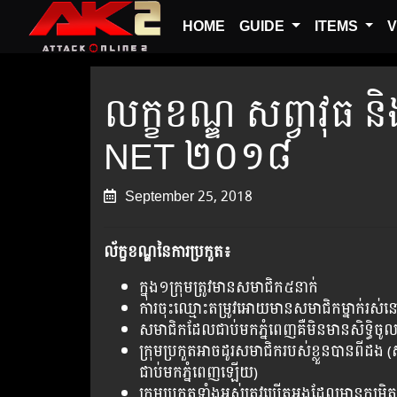
HOME
GUIDE
ITEMS
V
លក្ខខណ្ឌ​ សព្វាវុធ និង
NET ២០១៨
September 25, 2018
ល័ក្ខខណ្ឌនៃ​ការ​ប្រកួត៖
ក្នុង​១​ក្រុម​ត្រូវមានសមាជិក​​៥នាក់
ការចុះឈ្មោះតម្រូវអោយមានសមាជិកម្នាក់រស់នៅក
សមាជិកដែលជាប់មកភ្នំពេញគឺមិនមានសិទ្ធិចូ
ក្រុមប្រកួតអាចដូរសមាជិករបស់ខ្លួនបានពីដង 
ជាប់មកភំ្នពេញឡើយ)
ក្រុមប្រកួតទាំងអស់ត្រូវប្រើតួអង្គដែលមានកម្រ