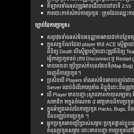
កីឡាករទាំងអស់ត្រូវអាចដើរបាននៅនាទី 2:55
ការបោះកាក់សំរាប់ការប្រកួត : ក្រុមដែលឈ្
ច្បាប់នៃការប្រកួត៖
សព្វាវុធទាំងអស់មិនអនុញ្ញាតអោយដាក់បន្ថែមត្ប
ក្នុងលក្ខខ័ណដែល player មាន​ ACE ស្មើគ្នានោះ
ពិនិត្យ Death បើស្មើគ្នាទៀតនោះត្រូវពិនិត
ធ្វើការប្រកួតចប់ (ការ Disconnect ឬ​ Restar
មានចេតនា ប្រើប្រាស់កំហុសផែនទី(Map Bug) ន
ចេញពីការប្រកួត។
ប្រសិនបើ Players ទាំង​អស់​មិន​អាច​បញ្ចប់​ដោយ
Server ​ឈប់​​​​ដំនើរ​​ការ​​ឬ​គាំង​ ពិន្ទុ​​ជុំ​​នោះ​នឹង​
​បើ​ Player មាន​បញ្ហា (ស្ថានភាពកាយសម្បទា) មិន​អាច
សមាជិក ២ក្នុងចំណោម ៥ អវត្តមានពីការប្រកួ
ក្នុង​អំឡុង​ពេល​នៃ​ការ​ប្រកួត​ Hacks, Bugs, ន
នឹង​បញ្ឈប់​ការ​ប្រកួត​ ។
អ្នក​ប្រកួត​អាច​ប្រើ​ប្រាស់​សម្ភារៈប្រកួត​ផ្ទាល់
កំពុង​ប្រកួតសម្ភារៈ​នោះ​មាន​បញ្ហា​ ការ​ប្រកួត​នៅ​ត