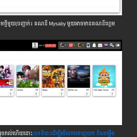
មថ្មីមួយ(បញ្ជាក់៖ គណនី Mysaby មួយអាចមានគណនីហ្គេម
េមរួចរាល់ហើយនោះ
(ចុចទីនេះដើម្បីមើលការទាញយក និងតម្លើង