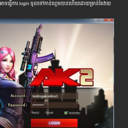
កអាចធ្វើការ login ចូលទៅកាន់ហ្គេមបានហើយដោយគ្រាន់តែវាយ