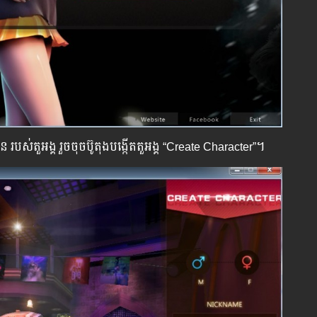
របស់តួអង្គ រួចចុចប៊ូតុងបង្កើតតួអង្គ “Create Character”។