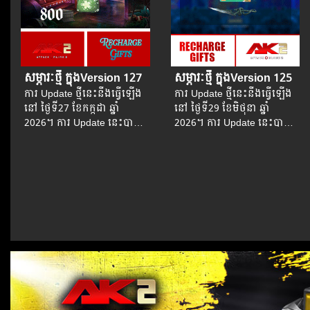
សម្ភារៈថ្មី ក្នុងVersion 127
សម្ភារៈថ្មី ក្នុងVersion 125
ការ Update ថ្មីនេះនឹងធ្វើឡើង
ការ Update ថ្មីនេះនឹងធ្វើឡើង
នៅ​ ថ្ងៃទី27 ខែកក្កដា ឆ្នាំ
នៅ​ ថ្ងៃទី29 ខែមិថុនា ឆ្នាំ
2026។​​ ការ Update នេះបាន
2026។​​ ការ Update នេះបាន
បង្កើនភាពទាក់ទាញរួមទាំង
បង្កើនភាពទាក់ទាញរួមទាំង
បានបន្ថែមសម្ភារៈស្អាតៗ​，
បានបន្ថែមសម្ភារៈស្អាតៗ​ណ，
និងសព្វាវុធទំនើបៗអស្ចារ្យជា
New...
ច្រើនទៀត...