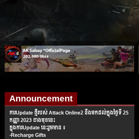
Announcement
ការUpdate ថ្មីរបស់​ Attack Online2 នឹងមកដល់ក្នុងថ្ងៃទី 25
កញ្ញា 2023 ខាងមុខនេះ
ក្នុងការUpdate នេះរួមមាន ៖
-Recharge Gifts