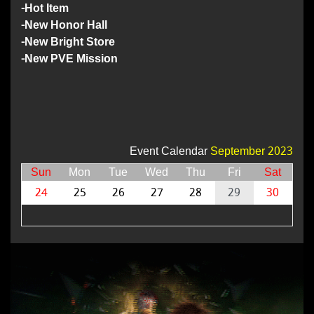
-Hot Item
-New Honor Hall
-New Bright Store
-New PVE Mission
Event Calendar
September 2023
Sun
Mon
Tue
Wed
Thu
Fri
Sat
24
25
26
27
28
29
30