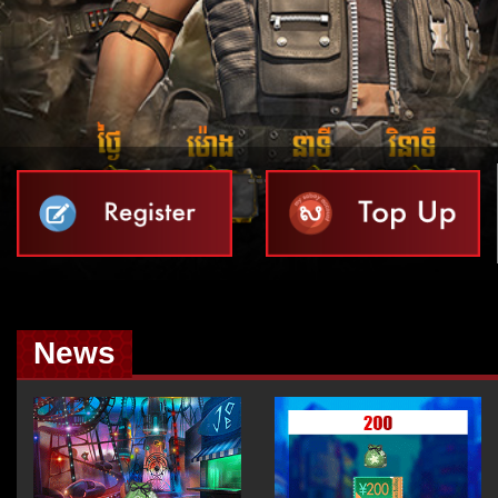
00
00
00
00
News