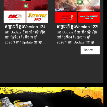
សម្ភារៈថ្មី ក្នុងVersion 124!
សម្ភារៈថ្មី ក្នុងVersion 122!
ការ Update ថ្មីនេះនឹងធ្វើឡើង
ការ Update ថ្មីនេះនឹងធ្វើឡើង
នៅ​ ថ្ងៃទី01 ខែមិថុនា ឆ្នាំ
នៅ​ ថ្ងៃទី04 ខែឧសភា ឆ្នាំ
2026។​​ ការ Update នេះបាន
2026។​​ ការ Update នេះបាន
បង្កើនភាពទាក់ទាញរួមទាំង
បង្កើនភាពទាក់ទាញរួមទាំង
More +
បានបន្ថែមសម្ភារៈស្អាតៗ និង
បានបន្ថែមសម្ភារៈស្អាតៗ និង
សព្វាវុធទំនើបៗអស្ចារ្យជាច្រើន
សព្វាវុធទំនើបៗអស្ចារ្យជាច្រើន
ទៀត...
ទៀត...