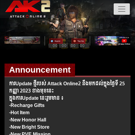
00
00
00
00
Announcement
ការUpdate ថ្មីរបស់​ Attack Online2 នឹងមកដល់ក្នុងថ្ងៃទី 25
កញ្ញា 2023 ខាងមុខនេះ
ក្នុងការUpdate នេះរួមមាន ៖
-Recharge Gifts
-Hot Item
-New Honor Hall
-New Bright Store
-New PVE Mission