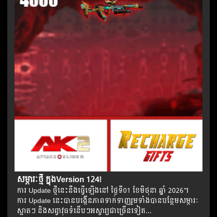
សម្ភារៈថ្មី ក្នុងVersion 124!
ការ Update ថ្មីនេះនឹងធ្វើឡើងនៅ​ ថ្ងៃទី01 ខែមិថុនា ឆ្នាំ 2026។​​
ការ Update នេះបានបង្កើនភាពទាក់ទាញរួមទាំងបានបន្ថែមសម្ភារៈ
ស្អាតៗ និងសព្វាវុធទំនើបៗអស្ចារ្យជាច្រើនទៀត...