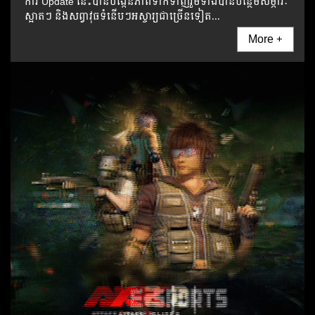
ការ Update នេះបានបង្កើនភាពទាក់ទាញរួមទាំងបានបន្ថែមសម្ភារៈ
ស្អាតៗ និងសព្វាវុធទំនើបៗអស្ចារ្យជាច្រើនទៀត...
More +