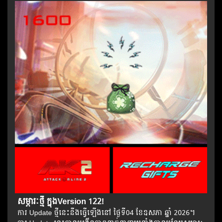
សម្ភារៈថ្មី ក្នុងVersion 122!
ការ Update ថ្មីនេះនឹងធ្វើឡើងនៅ​ ថ្ងៃទី04 ខែឧសភា ឆ្នាំ 2026។​​