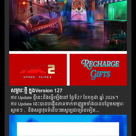
សម្ភារៈថ្មី ក្នុងVersion 127
ការ Update ថ្មីនេះនឹងធ្វើឡើងនៅ​ ថ្ងៃទី27 ខែកក្កដា ឆ្នាំ 2026។​​
ការ Update នេះបានបង្កើនភាពទាក់ទាញរួមទាំងបានបន្ថែមសម្ភារៈ
ស្អាតៗ​， និងសព្វាវុធទំនើបៗអស្ចារ្យជាច្រើនទៀត...