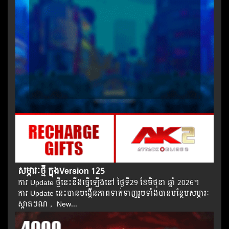
សម្ភារៈថ្មី ក្នុងVersion 125
ការ Update ថ្មីនេះនឹងធ្វើឡើងនៅ​ ថ្ងៃទី29 ខែមិថុនា ឆ្នាំ 2026។​​
ការ Update នេះបានបង្កើនភាពទាក់ទាញរួមទាំងបានបន្ថែមសម្ភារៈ
ស្អាតៗ​ណ， New...