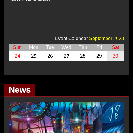
Event Calendar
September 2023
Sun
Mon
Tue
Wed
Thu
Fri
Sat
24
25
26
27
28
29
30
News