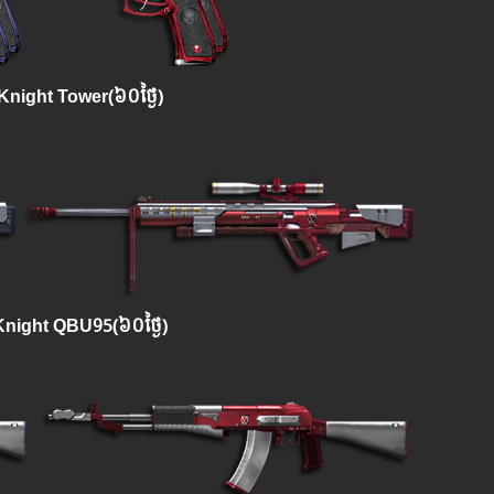
night Tower(៦០ថ្ងៃ)
night QBU95(៦០ថ្ងៃ)