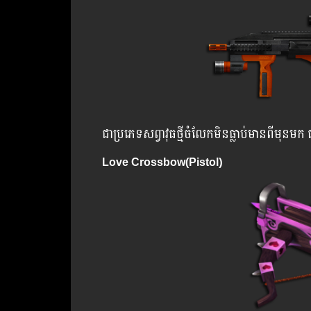
ជាប្រភេទសព្វាវុធថ្មីចំលែកមិនធ្លាប់មានពីមុន
Love Crossbow(Pistol)