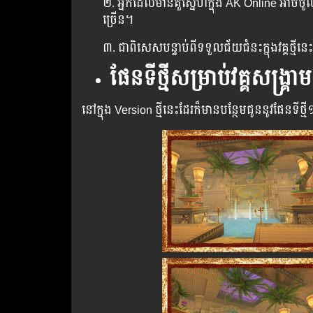
២. អ្នកដែលមានគួស្នេហ៏ក្នុង AK Online អាចចូលទ
ច្រើន។
៣. ជាពិសេសបន្ទាប់ពីទទួលជ័យជំនះក្នុងវគ្គថ្ម
ផែនទីថ្មីសម្រាប់វគ្គសង្រ្គា
នៅក្នុង Version ថ្មី​នេះ​ដែរ​ក៏​មាន​បន្ថែម​ជូន​នូវ​ផែន​ទីថ្