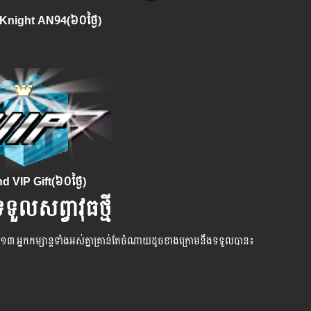
Knight AN94(៦០ថ្ងៃ)
 VIP Gift(៦០ថ្ងៃ)
លសព្វាវុធថ្មី
០១៣ អ្នក​កម្សាន្ដ​ទាំងអស់គ្នា​គ្រាន់​តែ​ចំណាយដូច​ខាង​ក្រោម​នឹងទទួលបាន៖