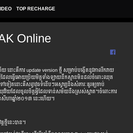
IDEO
TOP RECHARGE
​ AK Online
 នោះគឺការ update version ថ្មី ​សម្រាប់​បង្កើតនូវ​ភាពរីករាយ
ែល​​ធ្វើអោយ​​ប្រិយមិត្ត​ទាំងឡាយ​នឹក​ស្មាន​មិន​ដល់​​ចំពោះ​​​ឈុត​
ៀត​​នោះ​គឺ​​​សព្វាវុធ​​​​ទំនើបៗ​​​​អស្ចារ្យ​និង​​​សំភារៈ​​​គួរ​​​​​ឲ្យ​​​ចាប់​​
តាម​បែបយុវវ័យដែលចូលចិត្ត​​អ្វីដែលទាន់សម័យ​នឹងស្រស់ស្អាត។ចំពោះ​​​ការ ​​​
​ខែ​សីហាឆ្នាំ២០១៣ នេះ​ហើយ។
គ្គថ្មីនេះបាន។