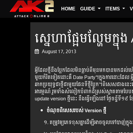
HOME
GUIDE
ITEMS
V
ស្នេហាផ្អែមល្ហែមក្នុង
August 17, 2013
អ្វីដែលថ្មីនឹងប្លែកដែលមិនធ្លាប់ពីមុនមកបានមកដល់ហើយ
មួយ​កំរិតទៀតនោះគឺ Date Party​។ក្នុង​ការ​នោះ​ដែល​ អ្វីដ
ឆាក​ប្រយុទ្ធ​ជា​ថ្មី​​ជា​មួយ​ផែន​ទី​ថ្មី​ប្លែក​។​ពិសេស​​​​ជាង​​​នេះ​​ទៅ​​ទ
អារម្មណ៍ ​រួម​​ទាំង​​​​​សំលៀក​បំពាក់​​​​​ដ៏​​ស្រស់​​​ស្អាត​
update version​ ​ថ្មី​​នេះ​ នឹង​​​ធ្វើ​​​​ឡើង​​នៅ ​ថ្ងៃចន្ទ័
​ទី​១៩ 
ចំណុចពិសេសរបស់ Version​ ​ថ្មី
១.​ តម្រូវឲ្យភេទខុសគ្នាដើម្បីអាចចូលទៅបាញ់ក្នុងវ