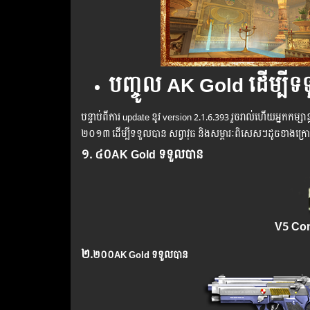
បញ្ចូ​ល​ AK Gold ដើម្បី​
បន្ទាប់​​ពី​​ការ ​update ​នូវ ​version 2.1.6.393 រួច​​រាល់​​ហើយ​​អ្នក​​កម្សាន្ដ
២០១៣​ ​ដើម្បី​​ទទួល​​បាន​ ​សព្វាវុធ​ និង​​សម្ភារៈ​ពិសេស​ៗ​ដូច​ខាង​ក្
១. ៤០AK Gold ទទួលបាន
V5 Com
២.
២០០
AK Gold
ទទួលបាន