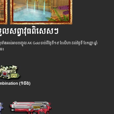
ទទួល​សព្វាវុធ​ពិសេសៗ
​​ទាំង​​អស់​​អាច​​បញ្ចូល​ AK Gold ​ចាប់​ពី​ថ្ងៃ​ទី​​១៩ ខែសីហា ​ដល់​​​ថ្ងៃ​ទី ខែ​កញ្ញា ឆ្នាំ​
រោម៖
bination (១ដង)