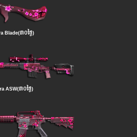
a Blade(៣០ថ្ងៃ)
ra ASW(៣០ថ្ងៃ)