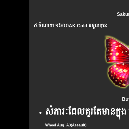
Sakur
៤.​ចំណាយ ១៦០០AK Gold ទទួលបាន
But
សំភារៈដែលគួរតែមានក្នុង
Wheel Aug_A3(Assault)