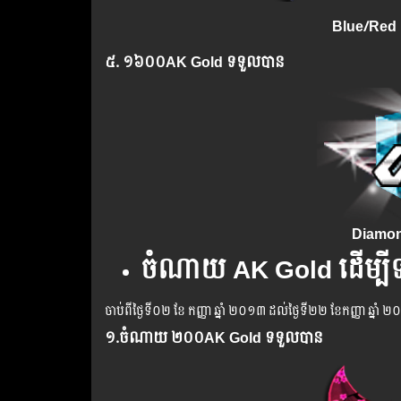
Blue/Red 
៥. ១៦០០
AK Gold
ទទួលបាន​
Diamond
ចំណាយ AK Gold ដើម្បីទទួ
ចាប់ពី​ថ្ងៃទី០២ ខែ កញ្ញា ឆ្នាំ ២០១៣ ដល់ថ្ងៃទី២២ ខែកញ្ញា ឆ្នាំ ២
១.​ចំណាយ ២០០AK Gold ទទួលបាន