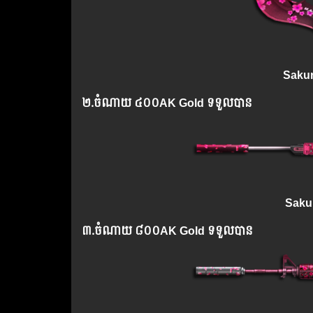
Sakur
២.​ចំណាយ ៤០០AK Gold ទទួលបាន
Saku
៣.​ចំណាយ ៨០០AK Gold ទទួលបាន