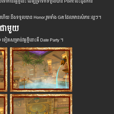
ៅកាន់វគ្គថ្មីនេះ ដើម្បីទ្រាំទឹកទទួលបាន Point បេះដូងកាន់
ីនេះហើយ​ នឹងទទួលបាន Honor រួមទាំង Gift ដែលមានសំភារៈល្អៗ។
ម​ជាមួយ
មី​១ ទៀត​សម្រាប់​វគ្គ​ថ្មីនោះគឺ​ Date Party ។