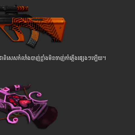
មក ជាពិសេសកំលាំងបាញ់ខ្លាំងមិនចាញ់កាំភ្លើងផ្សេងៗឡើយ។