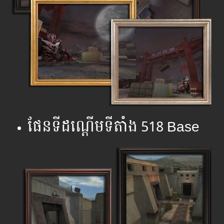
ផែនទីដណ្តើមទីតាំង 518 Base