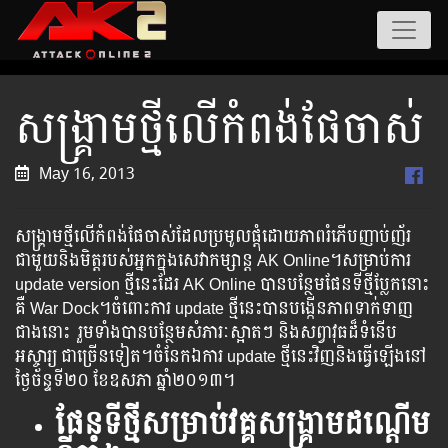
សង្រ្គាមថ្មីលើកំពង់ផែចាស់
May 16, 2013
សង្រ្គាមថ្មីលើកំពង់ផែចាស់​ដែល​ប្រមូល​ផ្តុំដោយភាព​រំភើបញាប់ញ័រ
ជាមួយនិងមិត្ត​របស់អ្នក​ក្នុងសេវាកម្សាន្ត AK Online។សម្រាប់​ការ​​ ​
update version ​ថ្មី​នេះដែរ AK Online បាន​​បន្ថែម​​ផែនទី​​ថ្មីប្លែកនោះ​
គឺ War Dock​។​ចំពោះ​ការ update ថ្មីនេះបានបង្កើនភាព​ទាក់ទាញ
ជាងនោះ រួមទាំង​បាន​​បន្ថែម​សំភារៈស្អាតៗ និងសព្វាវុធដ៏ទំនើប​​
អស្ចារ្យ​ ​ជា​ច្រើនទៀត។ចំនែកឯការ update ថ្មីនេះវិញនិង​ធ្វើឡើងនៅ
ថ្ងៃច័ន្ទទី២០ ខែឧសភា ឆ្នាំ២០១៣។
ផែនទីថ្មីសម្រាប់វគ្គសង្រ្គាម​ដណ្តើម