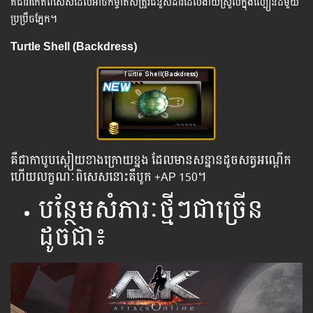
គឺជារ៉ាកែតពិសេសដែលអាចកម្ចាត់សត្រូវជំនួសដាវដែលងាយស្រួលក្នុងល្បឿនដ៏មួយ
ប្រប្រឹចភ្នែក។
Turtle Shell (Backdress)
គឺជាកាបូបស្ពៀយខាងក្រោយខ្នង ដែលមានសន្នានដូចសត្វអណ្តើក
ហើយលក្ខណៈពិសេសនោះគឺបូក +AP 150។
បន្ថែមសំភារៈថ្មីៗជាច្រើន
ដូចជា៖