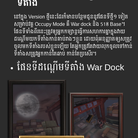
ទីតាំង
នៅក្នុង Version ថ្មី​នេះ​ដែរ​ក៏​មាន​បន្ថែម​ជូន​នូវ​ផែន​ទីថ្មី​១ ទៀត​
សម្រាប់​វគ្គ​ Occupy Mode គឺ War dock​ និង​ 518 Base។
ផែនទីទាំងពីរនេះត្រូវឲ្យ​អ្នកកម្សាន្ត​ធ្វើ​ការ​សហការ​គ្នាក្នុង​វាយ​
ដណ្តើមយកទីតាំង​កាន់គាប់រាងៗខ្លួន ដោយពុំអនុញ្ញាតឲ្យសត្រូវ
ចូលមកទីតាំងរបស់ខ្លួនឡើយ តែអ្នកត្រូវតែ​វាយលុកចូល​ទៅកាន់
ទីតាំងសត្រូវអ្នក​កាន់តែឆាប់ កាន់តែប្រសើរ។
ផែនទីដណ្តើមទីតាំង War Dock