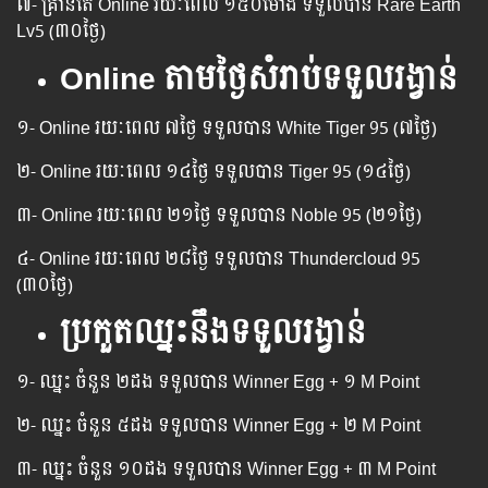
៧- គ្រាន់តែ Online រយៈពេល​ ១៥០ម៉ោង ទទួល​បាន Rare Earth
Lv5 (៣០ថ្ងៃ)
Online តាមថ្ងៃសំរាប់ទទួលរង្វាន់
១- Online រយៈពេល​ ៧ថ្ងៃ ទទួល​បាន White Tiger 95 (៧ថ្ងៃ)
២- Online រយៈពេល​ ១៤ថ្ងៃ ទទួល​បាន Tiger 95 (១៤ថ្ងៃ)
៣- Online រយៈពេល​ ២១ថ្ងៃ ទទួល​បាន Noble 95 (២១ថ្ងៃ)
៤- Online រយៈពេល​ ២៨ថ្ងៃ ទទួល​បាន Thundercloud 95
(៣០ថ្ងៃ)
ប្រកួតឈ្នះនឹងទទួលរង្វាន់
១- ឈ្នះ ចំនួន ២ដង ទទួល​បាន Winner Egg​ + ១ M Point
២- ឈ្នះ ចំនួន ៥ដង ទទួល​បាន Winner Egg​ + ២ M Point
៣- ឈ្នះ ចំនួន ១០ដង ទទួល​បាន Winner Egg​ + ៣ M Point