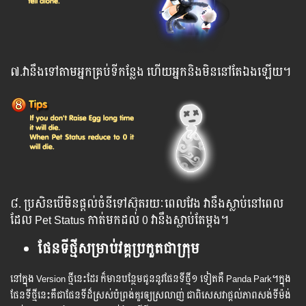
៧.វានឹងទៅតាមអ្នកគ្រប់ទីកន្លែង ហើយអ្នកនិងមិននៅតែឯងឡើយ។
៨. ប្រសិនបើមិនផ្តល់ចំនីទៅស៊ុតរយៈពេលវែង វានឹងស្លាប់នៅពេល
ដែល​ Pet Status កាត់មកដល់ 0 វានឹងស្លាប់តែម្តង។
ផែនទីថ្មីសម្រាប់វគ្គប្រកួតជាក្រុម
នៅក្នុង Version ថ្មីនេះដែរ ក៏មានបន្ថែមជូននូវផែនទីថ្មី១ ទៀតគឺ Panda Park។ក្នុង​
ផែន​ទី​ថ្មី​នេះ​​គឺ​ជា​ផែន​ទី​ដ៏​ស្រស់​បំព្រង់​​គួរ​​ឲ្យ​​ស្រលាញ់​​ ជា​​ពិ​សេសវា​​ផ្តល់​​ភាពសង់​ទីម៉ង់​