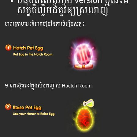
ចំនុចពិសេសក្នុង version ថ្មីនេះគឺ
សត្វចិញ្ចឹមដ៏គួរឲ្យស្រលាញ់
ខាងក្រោមនេះគឺជារបៀបនៃការចិញ្ចឹមសត្វ៖
១.ទុកស៊ុតនៅក្នុងសំបុកញាស់ Hactch Room