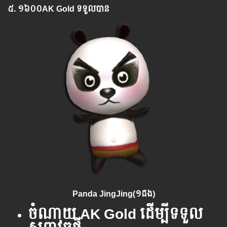
៥. ១៦០០
AK Gold
ទទួលបាន​
Panda JingJing(១ដង)
ចំណាយ AK Gold ដើម្បីទទួល