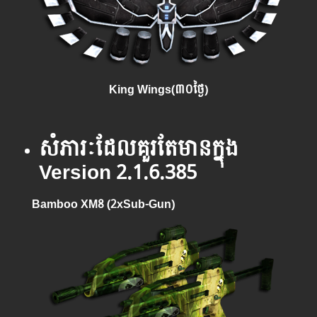
King Wings(៣០ថ្ងៃ)
សំភារៈដែលគួរតែមានក្នុង
Version 2.1.6.385
Bamboo XM8 (2xSub-Gun)