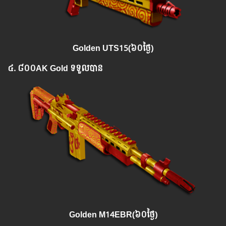
Golden UTS15(៦០ថ្ងៃ)
៤. ៨០០
AK Gold
ទទួលបាន​
Golden M14EBR(៦០ថ្ងៃ)