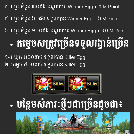
៤- ឈ្នះ ចំនួន ៣០ដង ទទួល​បាន Winner Egg​ + ៤ M Point
៥- ឈ្នះ ចំនួន ៦០ដង ទទួល​បាន Winner Egg​ + ៦ M Point
៦- ឈ្នះ ចំនួន ១០០ដង ទទួល​បាន Winner Egg​ + ១០ M Point
កម្ទេចសត្រូវច្រើនទទួលរង្វាន់ច្រើន
១- កម្ទេច​ ២០០នាក់​ ទទួល​បាន Killer Egg
២- កម្ទេច​ ៥០០នាក់ ទទួល​បាន Killer Egg
បន្ថែមសំភារៈថ្មីៗជាច្រើនដូចជា៖