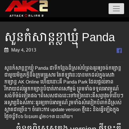
សួនកំសាន្តខ្លាឃ្មុំ Panda
May 4, 2013
សួនកំសាន្ដខ្លាឃ្មុំ Panda​ ​​ជាទីកន្លែង​ដ៏ស្រស់បំព្រងគួ​រឲ្យ​ចង់​​កម្សាន្ត
ជា​មួយមិត្តភក្តីនឹងក្រុមគ្រួសារ តែឥឡូវនេះ​បាន​មក​​​ដល់​ក្នុង​សេវា​
កម្សាន្ត​ AK Online ហើយ​​នោះ​គឺ Panda Park ដែល​​ផ្តល់ភាព
រីករាយ​​ដល់​អ្នក​​កម្សាន្ត​បំ​បាត់​ភាពសៅម្មង់ ព្រម​ទាំង​​​ទទួល​អារម្មណ៍​​
សង់ទីម៉ង់​​​​ទៀត​ផង។​ពិសេស​​ជាង​​នេះ​ទៅ​ទៀត​នោះគឺ​​សព្វាវុធ​​​ទំនើបៗ​​
អស្ចារ្យនិង​សំភារៈ​​គួរ​​​ឲ្យ​ចាប់​អារម្មណ៍ រួម​​ទាំង​​​​សំលៀកបំពាក់​​​ដ៏​ស្រស់​​
ស្អាត​
ជាច្រើន។ ចំពោះ​ការ ​​update version ​ថ្មី​នេះ និង​ធ្វើ​​ឡើង​ក្នុង
ថ្ងៃចន្ទ័
​ទី​០៦ ​ខែ​ឧសភា​ ឆ្នាំ២០១៣ នេះ​ហើយ។