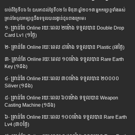
ចាប់​ពី​ថ្ងៃ​ទី​០៦ ខែ ឧសភាដល់​ថ្ងៃ​ទី០២ ខែ មិថុនា ឆ្នាំ​២០១៣ អ្នក​កម្សាន្ដ​ទាំងអស់​
គ្រាន់​តែ​ចូល​កម្សាន្ដ​នឹង​ទទួល​បាន​រង្វាន់​ដូចខាង​ក្រោម​៖
១- គ្រាន់តែ Online ​រយៈពេល​​ ២ម៉ោង ទទួល​បាន Double Drop
Card Lv1 (១ថ្ងៃ)
២- គ្រាន់តែ Online រយៈពេល ​៥ម៉ោង ​ទទួល​បាន Plastic (៧ថ្ងៃ)
៣- គ្រាន់តែ Online​ រយៈពេល​ ១០ម៉ោង ទទួល​បាន Rare Earth
Key (១ដង)
៤- គ្រាន់តែ Online រយៈពេល​ ៣០ម៉ោង ទទួលបាន ២០០០០​
Siliver (១ដង)
៥- គ្រាន់តែ Online រយៈពេល ៦០​ម៉ោង ទទួល​បាន Weapon
Casting Machine (១ដង)
៦- គ្រាន់តែ Online រយៈពេល​ ១០០ម៉ោង ទទួល​បាន Rare Earth
Lv4 (៣០ថ្ងៃ)