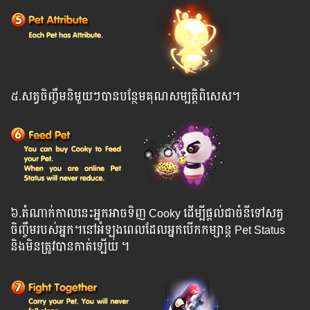
៥.សត្វចិញ្ចឹមនិមួយៗបានបន្ថែមគុណសម្បត្តិពិសេស។
៦.តំណាក់កាលនេះអ្នកអាចទិញ Cooky ​ដើម្បីផ្តល់ជាចំនីទៅសត្វ
ចិញ្ចឹមរបស់អ្នក។នៅអំឡុងពេលដែលអ្នក​បើកកម្សាន្ត Pet Status
និងមិនត្រូវបានកាត់ឡើយ ។