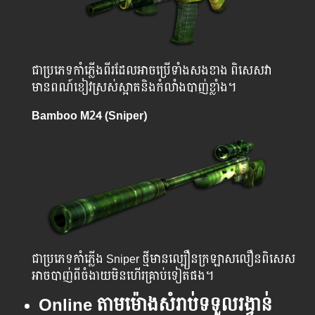
ជាប្រភេទកាំភ្លើងពីរដែលអាចប្រើទាំងសងខាង ពិសេសវា
មានពណ៍ខៀវស្រស់ស្អាតនិងកំលាំងបាញ់ខ្លាំង។
Bamboo M24 (Sniper)
ជាប្រភេទកាំភ្លើង Sniper ថ្មីមានល្បឿនក្រឡាសលឿនពិសេស
អាចបាញ់ពីចំងាយមិនហើរគ្រាប់ទៀតផង។
Online តាមម៉ោងសំរាប់ទទួលរង្វាន់