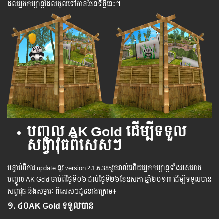
ដល់​អ្នក​កម្សាន្តដែល​ចូលទៅកាន់ផែនទីថ្មីនេះ។
បញ្ចូ​ល​ AK Gold ដើម្បី​ទទួល​
សព្វាវុធ​ពិសេសៗ
បន្ទាប់​ពី​ការ update នូវ version 2.1.6.385រួច​រាល់​ហើយ​អ្នក​កម្សាន្ដ​ទាំង​អស់​អាច​
បញ្ចូល AK Gold ចាប់ពីថ្ងៃទី​០៦ ដល់​ថ្ងៃ​ទី២៦ខែឧសភា ឆ្នាំ២០១៣​ ដើម្បី​ទទួល​បាន
សព្វាវុធ និង​សម្ភារៈ ពិសេសៗដូចខាងក្រោម៖
១. ៤០AK Gold ទទួលបាន