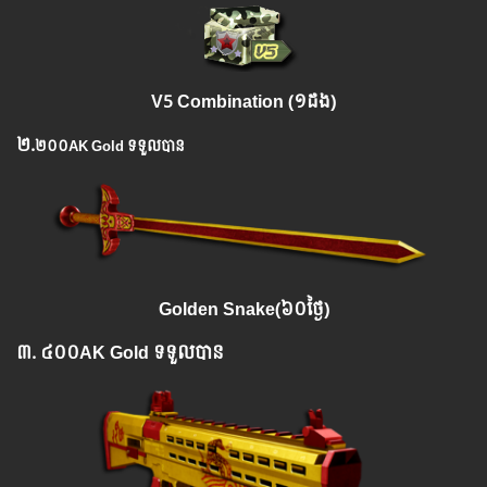
V5 Combination (១ដង)
២.
២០០
AK Gold
ទទួលបាន
Golden Snake(៦០ថ្ងៃ)
៣. ៤០០
AK Gold
ទទួលបាន