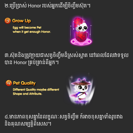
២.ប្រើប្រាស់ Honor របស់អ្នកដើម្បីចិញ្ចឹមស៊ុត។
៣.ស៊ុតនិងត្រូវក្លាយជាសត្វចិញ្ចឹមដ៏ស្រស់ស្អាត នៅពេលដែលវាទទួល
បាន Honor គ្រប់គ្រាន់ពីអ្នក។
៤.មានភាពខុសគ្នានៃលក្ខណៈសត្វចិញ្ចឹម ក៍អាចខុសគ្នាទាំងរូបរាង
និងគុណសម្បត្តិពិសេស។