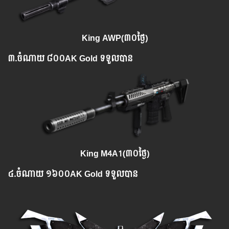
King AWP(៣០ថ្ងៃ)
៣.​ចំណាយ ៨០០AK Gold ទទួលបាន
King M4A1(៣០ថ្ងៃ)
៤.​ចំណាយ ១៦០០AK Gold ទទួលបាន