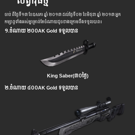
សព្វាវុធថ្មី
ចាប់ ពី​ថ្ងៃ​ទី​១៣ ខែឧសភា​ ឆ្នាំ ២០១៣ ដល់ថ្ងៃទី០២ ខែមិថុនា ឆ្នាំ ២០១៣ អ្នក​
កម្សាន្ដ​ទាំងអស់គ្នា​គ្រាន់​តែ​ចំណាយដូច​ខាង​ក្រោម​នឹងទទួលបាន៖
១.​ចំណាយ ២០០AK Gold ទទួលបាន
King Saber(៣០ថ្ងៃ)
២.​ចំណាយ ៤០០AK Gold ទទួលបាន