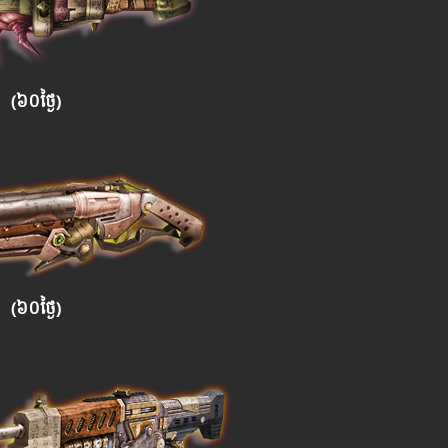
(៦០ថ្ងៃ)
(៦០ថ្ងៃ)