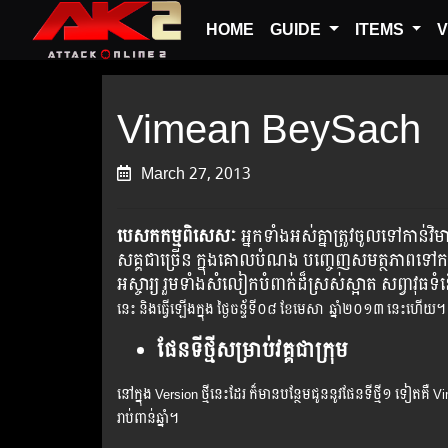
HOME
GUIDE
ITEMS
V
Vimean BeySach
March 27, 2013
បេសកកម្មពិសេសៈ
អ្នកទាំងអស់គ្នាត្រូវចូលទៅកាន់
សគ្គជាច្រើន ក្នុង​គោល​បំណង បញ្ចេញសមត្ថភាពទៅកម្ច
អស្ចារ្យ រួម​ទាំង​សំលៀកបំពាក់​ដ៏ស្រស់​ស្អាត សព្វាវ
នេះ និង​ធ្វើ​ឡើងក្នុង ថ្ងៃចន្ទ័
ទី០៨ ខែមេសា ឆ្នាំ២០១៣ នេះហើយ។
ផែនទីថ្មីសម្រាប់វគ្គជា​ក្រុម
នៅក្នុង Version ថ្មីនេះដែរ ក៏មានបន្ថែមជូននូវផែនទីថ្មី១ ទៀតគឺ Vimea
រាប់ពាន់ឆ្នាំ។