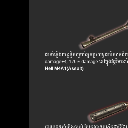
ជាកាំភ្លើងយន្តថ្មីសម្រាប់អ្នកប្រយុទ្ធជាប
damage+4, 120% damage នៅក្នុងវគ្គវិមាន
Hell M4A1(Assult)
ជាប្រភេទកាំភ្លើងចាស់ តែត្រូវបានបង្កើតជាថ