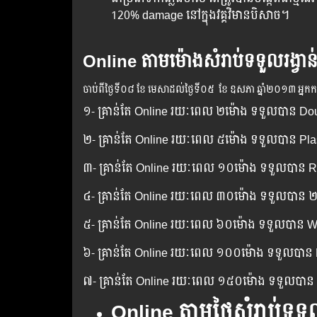
120% damage នៅក្នុងវគ្គវិមានបិសាច។
Online តាមម៉ោងសំរាប់ទទួលរង្វាន
ចាប់​ពី​ថ្ងៃ​ទី​០៨ ខែ មេសាដល់​ថ្ងៃ​ទី០៥ ខែ ឧសភា ឆ្នាំ​២០១៣ អ្នក​កម្ស
១- គ្រាន់តែ Online ​រយៈពេល​​ ២ម៉ោង ទទួល​បាន Do
២- គ្រាន់តែ Online រយៈពេល ​៥ម៉ោង ​ទទួល​បាន Plast
៣- គ្រាន់តែ Online​ រយៈពេល​ ១០ម៉ោង ទទួល​បាន 
៤- គ្រាន់តែ Online រយៈពេល​ ៣០ម៉ោង ទទួលបាន 
៥- គ្រាន់តែ Online រយៈពេល ៦០​ម៉ោង ទទួល​បាន
៦- គ្រាន់តែ Online រយៈពេល​ ១០០ម៉ោង ទទួល​បាន R
៧- គ្រាន់តែ Online រយៈពេល​ ១៥០ម៉ោង ទទួល​បាន 
Online តាមថ្ងៃសំរាប់ទទួល