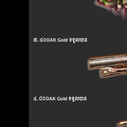
៣. ៤០០
AK Gold
ទទួលបាន
៤. ៨០០
AK Gold
ទទួលបាន​