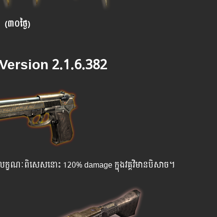
(៣០ថ្ងៃ)
 Version 2.1.6.382
េងៗទៀត លក្ខណៈពិសេសនោះ 120% damage ក្នុងវគ្គវិមានបិសាច។