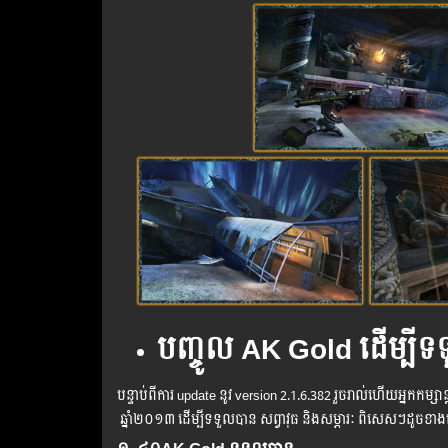
បញ្ចូ​ល​ AK Gold ដើម្បី​
បន្ទាប់​ពី​ការ update នូវ version 2.1.6.382 រួច​រាល់​ហើយ​អ្នក​កម្ស
ឆ្នាំ២០១៣​ ដើម្បី​ទទួល​បាន សព្វាវុធ និង​សម្ភារៈ ពិសេសៗដូចខា