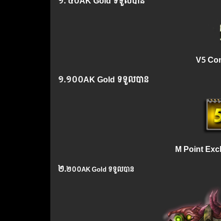
១. ៤០AK Gold ទទួលបាន
V5 Com
១.១០០AK Gold ទទួលបាន
M Point Exc
២.
២០០
AK Gold
ទទួលបាន