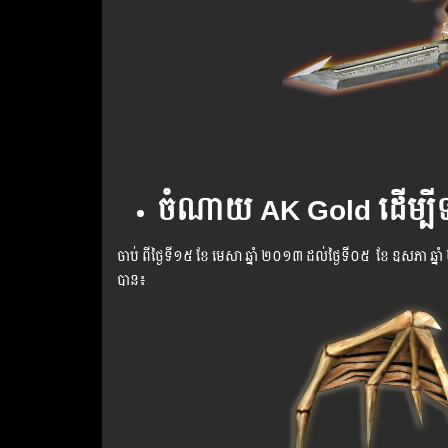
ចំណាយ AK Gold ដើម្បីទទួ
ចាប់ ពី​ថ្ងៃ​ទី​១៥ ខែ មេសា​ ឆ្នាំ ២០១៣ ដល់ថ្ងៃទី០៥ ខែ ឧសភា ឆ
បាន៖