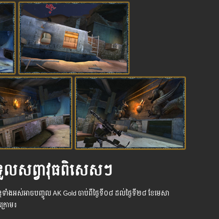
ទទួល​សព្វាវុធ​ពិសេសៗ
ាន្ដ​ទាំង​អស់​អាច​បញ្ចូល AK Gold ចាប់ពីថ្ងៃទី​០៨ ដល់​ថ្ងៃ​ទី២៨ ខែមេសា
ងក្រោម៖