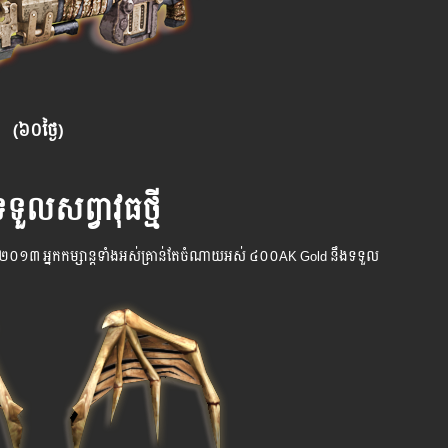
(៦០ថ្ងៃ)
លសព្វាវុធថ្មី
្នាំ ២០១៣ អ្នក​កម្សាន្ដ​ទាំងអស់​គ្រាន់​តែ​ចំណាយអស់ ៤០០AK Gold នឹងទទួល