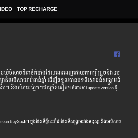
IDEO
TOP RECHARGE
វិមានឃុំបិសាចដ៍អាថ៍កំបាំងដែលពោរពេញដោយភាពព្រឺព្រួចនិងឧប
ាត់មេបិសាចរាប់ពាន់ឆ្នាំ​ ដើម្បីទទួលបានបទពិសោធន៍សង្រ្គាមដ៍
ុធទំនើបៗ និងសំភារៈប្លែកៗជាច្រើនទៀត
។ ចំពោះ​ការ ​update version ​ថ្មី​
n BeySach។ ក្នុង​ផែន​ទី​ថ្មី​នេះ​​គឺ​ជា​ផែន​ទី​សង្រ្គាមរវាង​មនុស្ស​ និង​មេបិសាច