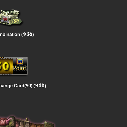
bination (១ដង)
hange Card(50)​
(១ដង)