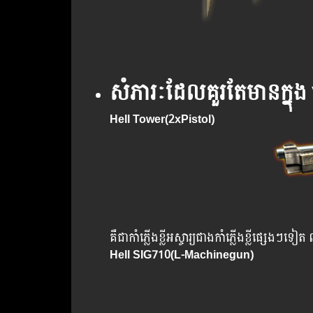
សំភារៈដែលគួរតែមានក្នុង
Hell Tower(2xPistol)
គឺជាកាំភ្លើងខ្លីអស្ចារ្យជាងកាំភ្លើងខ្លីផ្ស
Hell SIG710(L-Machinegun)