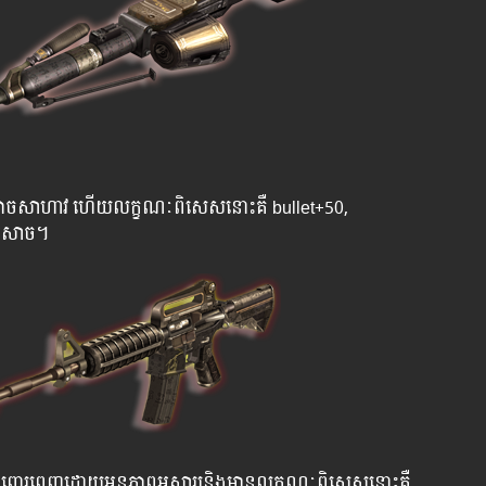
ិសាចដ៏កាចសាហាវ ហើយលក្ខណៈពិសេសនោះគឺ​ bullet+50,
បិសាច។
្មីដែរ ពោរពេញដោយអនុភាពអស្ចារ្យ​និងមានលក្ខណៈ​ពិសេសនោះគឺ