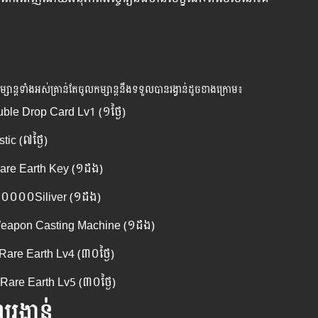
់
ាន្ដ​ទាំងអស់​គ្រាន់​តែ​ចូល​កម្សាន្ដ​នឹង​ទទួល​បាន​រង្វាន់​ដូចខាង​ក្រោម​៖
uble Drop Card Lv1 (១ថ្ងៃ)
ic (៧ថ្ងៃ)
Rare Earth Key (១ដង)
២០០០០​Siliver (១ដង)
 Weapon Casting Machine (១ដង)
are Earth Lv4 (៣០ថ្ងៃ)
Rare Earth Lv5 (៣០ថ្ងៃ)
រង្វាន់