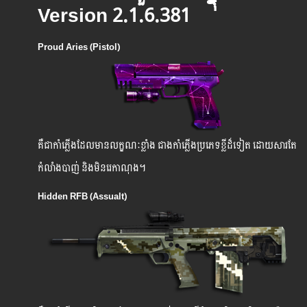
Version 2.1.6.381
Proud Aries (Pistol)
គឺ​ជា​កាំភ្លើងដែល​មាន​លក្ខណៈ​ខ្លាំង ជាងកាំភ្លើងប្រភេទខ្លីដ៏ទៀត ដោយសារតែ
កំលាំងបាញ់ និងមិនរេកាណុង។
Hidden RFB (Assualt)