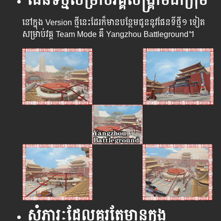
ផែនទីថ្មីសម្រាប់វគ្គសង្រ្គាម​ជាក្រុម
នៅក្នុង Version ថ្មី​នេះ​ដែរ​ក៏​មាន​បន្ថែម​ជូន​នូវ​ផែន​ទីថ្មី​១ ទៀត​
សម្រាប់​វគ្គ​ Team Mode គឺ Yangzhou Battleground។
សំភារៈ​ដែល​គួរ​តែ​មាន​ក្នុង