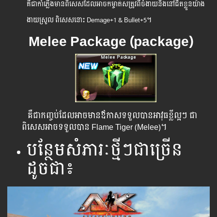
គឺជាកាំភ្លើងមានពិសេសដែលអាចកម្ចាត់សត្រូវពីចំងាយនិងនៅជិតខ្លួនយ៉ាង
ងាយស្រួល ពិសេស​នោះ​ Demage+1 & Bullet+5។
Melee​​ Package (package)
គឺជាកញ្ចប់ដែលអាចមានឪកាសទទួលបានអាវុធខ្លីល្អៗ ជា
ពិសេសអាចទទួលបាន Flame Tiger (Melee)។
បន្ថែមសំភារៈថ្មីៗជាច្រើន
ដូចជា៖