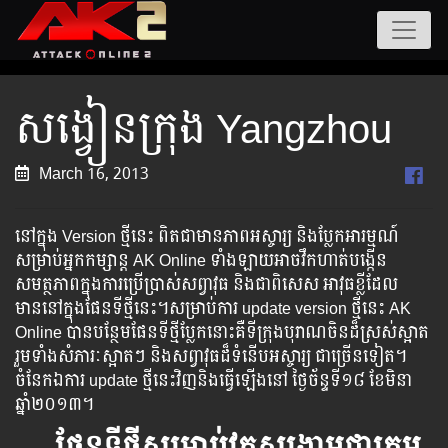
សង្វៀនក្រុង​ Yangzhou
March 16, 2013
នៅ​ក្នុង​ Version ថ្មីនេះ ពិត​ជា​មាន​ភាពអស្ចារ្យ​ និង​ប្លែកអារម្មណ៍​
សម្រាប់​អ្នកកម្សាន្ត AK Online ទាំងឡាយអាច​វឹកហាត់​បង្កើន
សមត្ថភាព​ក្នុង​ការ​ប្រើ​ប្រាស់សព្វាវុធ​ និងជាពិសេស អាវុធខ្លី​ដែល​
មាននៅក្នុងផែនទីថ្មីនេះ។សម្រាប់ការ update version ថ្មីនេះ AK
Online បានបន្ថែមផែនទីថ្មីប្លែកនោះ​គឺទីក្រុងបុរាណចិន​ដ៏​ស្រស់​ស្អាត
រួមទាំងសំភារៈស្អាតៗ និងសព្វាវុធដ៏ទំនើបអស្ចារ្យ ជាច្រើនទៀត។
ចំនែកឯការ update ថ្មីនេះវិញនិងធ្វើឡើងនៅ ថ្ងៃច័ន្ទទី១៨ ខែមិនា​
ឆ្នាំ២០១៣។