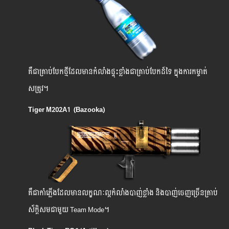
គឺជាគ្រាប់បែកថ្មីដែលមានកំលាំងផ្ទុះខ្លាំងជាគ្រាប់បែកដ៍ទៃ ក្នុងការកម្ចាត់
សត្រូវ។
Tiger M202A1 (Bazooka)
គឺ​ជា​កាំភ្លើង​ដែល​មាន​លក្ខណៈ​ល្អ​កំលាំង​បាញ់ខ្លាំង និងបាញ់ចេញច្រើនគ្រាប់
ស័ក្តិសមជាមួយ Team Mode។