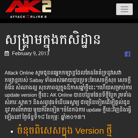
សង្រ្គាមក្នុងកសិដ្ឋាន
February 9, 2013
Attack Online សូមជូនពរអ្នកកម្សាន្ត​ដែល​តែង​តែ​គំទ្រ​នូវ​សេវា​
កម្សាន្ត​របស់ Sabay ទាំង​អស់​អោយ​ជួប​ប្រទះ​តែ​សេចក្តី​សុខ សេចក្តី​
ចំរើន សំណាង​ល្អ សុខភាព​ល្អ​ក្នុង​ឧិកាស​ឆ្នាំថ្មីនេះ។ហើយសម្រាប់ការ
update version ថ្មីនេះ AK Online បានបន្ថែមផែនទីថ្មីប្លែក រួមទាំង
សំភារៈស្អាតៗ និងសព្វាវុធទំនើបអស្ចារ្យ ជាច្រើនទៀត​ដើម្បីផ្តល់ជូន
នូវ​ ភាពរីករាយ មួយកំរិតទៀត។ចំនែកឯការ update ថ្មីនេះវិញនិងធ្វើ
ឡើងនៅ ថ្ងៃច័ន្ទទី១៨ ខែកុម្ភៈ ឆ្នាំ២០១៣។
ចំនុចពិសេសក្នុង Version ថ្មី