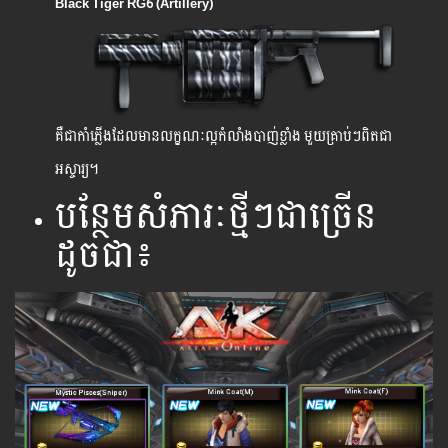
Black Tiger RG6 (Artillery)
គឺ​ជា​កាំភ្លើង​ដែល​មាន​លក្ខណៈ​ល្អ​កំលាំង​បាញ់ខ្លាំង​ មួយគ្រាប់ៗពិតជា
អស្ចារ្យ។
បន្ថែមសំភារៈថ្មីៗជាច្រើន
ដូចជា៖