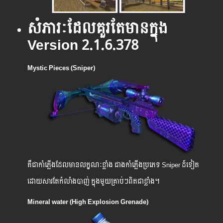
សំភារៈ​ដែល​គួរ​តែ​មាន​ក្នុង
Version 2.1.6.378
Mystic Pieces (Sniper)
គឺ​ជា​កាំភ្លើងដែល​មាន​លក្ខណៈ​ខ្លាំង ជាងកាំភ្លើងប្រភេទ Sniper ដ៍ទៀត
ដោយសារតែកំលាំងបាញ់ ក្នុងមួយគ្រាប់ៗពិតជាខ្លាំង។
Mineral water (High Explosion Grenade)