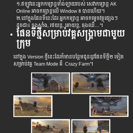
១.ឥឡូវនេះអ្នកកម្សាន្តទាំងឡាយរបស់ សេវាកម្សាន្ត AK
Online អាចកម្សាន្តលើ Window 8 បានហើយ។
២.​នៅក្នុងផែនទីនេះដែរ អ្នកកម្សាន្ត អាចកម្ទេចវត្ថុផ្សេងៗ
ដូចជា៖ ធុងសាំង,​​ រថយន្ត, គោយន្ត, ធុងឈឺ…។
ផែនទីថ្មីសម្រាប់វគ្គសង្រ្គាម​ជាមួយ
ក្រុម
នៅក្នុង Version ថ្មី​នេះ​ដែរ​ក៏​មាន​បន្ថែម​ជូន​នូវ​ផែន​ទីថ្មី​២ ទៀត​
សម្រាប់​វគ្គ​ Team Mode គឺ Crazy Farm។