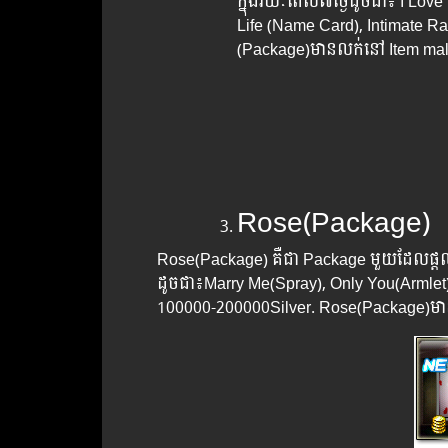
ក្នុងរយៈពេល​៧ថ្ងៃដូចជា៖​ I Lov
Life (Name Card), Intimate Ra
(Package)មានលក់នៅ Item mall
Rose(Package)
Rose(Package) គឺជា​ Package មួយដែលផ្ដល់
ដូចជា៖​Marry Me(Spray),​ Only You(Arml
100000-200000Silver. Rose(Package)មាន