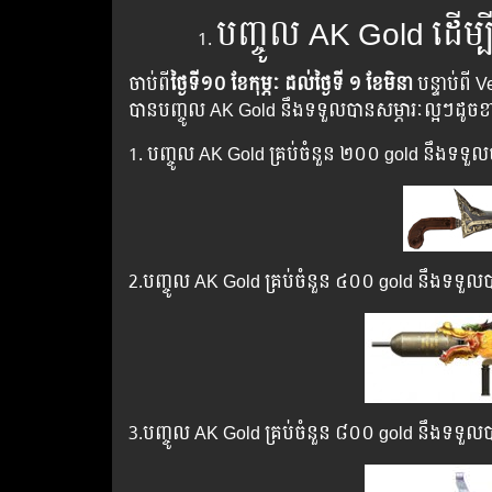
បញ្ចូល​ AK Gold ដើម្បី​
ចាប់ពី
ថ្ងៃទី១០ ខែកុម្ភៈ ដល់ថ្ងៃទី ១ ខែមិនា
បន្ទាប់​ពី​ 
បាន​បញ្ចូល​ AK Gold នឹង​ទទួល​បាន​សម្ភារៈល្អៗ​ដូច​
1. បញ្ចូល AK Gold គ្រប់ចំនួន​ ២០០ gold នឹងទទួ
2.បញ្ចូល AK Gold គ្រប់ចំនួន​ ៤០០ gold នឹងទទួ
3.បញ្ចូល AK Gold គ្រប់ចំនួន​ ៨០០ gold នឹងទទួ