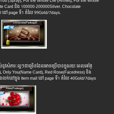
e You (Spray), For the Whole Life (Armlet), For the Whole
te Card និង​ 100000-200000Silver.​​ Chocolate
 នៅ page ទី1 ​តំលៃ 99Gold/7days.
នូវសំភារៈល្អៗជាច្រើនដែលអាចប្រើបានក្នុងរយៈពេល៧ថ្ងៃ
et), Only You(Name Card), Red Rose(Facedress) និង
លក់នៅក្នុង Item mall នៅ page ទី1 តំលៃ 40Gold/7days