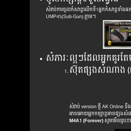
សំរាប់ការចូលកំសាន្ដលើកទី1អ្នកកំសាន្តទាំង
UMP45(Sub-Gun) ភ្លាម។
សំភារៈល្អៗដែលអ្នកគូរតែមា
ស៊ុតផ្សងសំណាង​ 
សំរាប់ version ថ្មី AK Online 
អាចអោយអ្នកកម្សាន្ដអាចផ្សងសំណ
M4A1 (Forever)
សូមមើលរូបខា