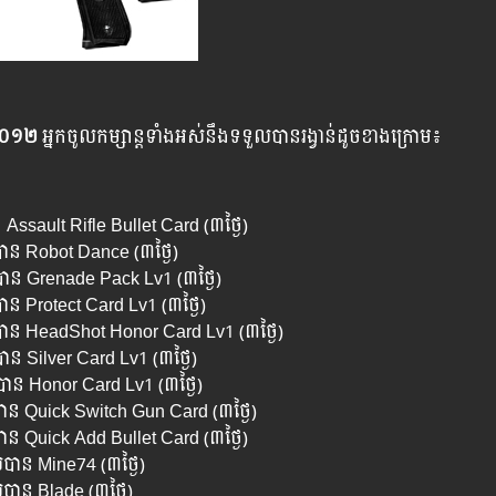
ាំ២០១២
អ្នក​ចូល​កម្សាន្ត​ទាំងអស់​នឹង​ទទួល​បាន​រង្វាន់​ដូច​ខាង​ក្រោម៖
ssault Rifle Bullet Card (៣ថ្ងៃ)
ាន Robot Dance (៣ថ្ងៃ)
ាន Grenade Pack Lv1 (៣ថ្ងៃ)
ន Protect Card Lv1 (៣ថ្ងៃ)
បាន HeadShot Honor Card Lv1 (៣ថ្ងៃ)
ន Silver Card Lv1 (៣ថ្ងៃ)
ាន Honor Card Lv1 (៣ថ្ងៃ)
ាន Quick Switch Gun Card (៣ថ្ងៃ)
ន Quick Add Bullet Card (៣ថ្ងៃ)
បាន Mine74 (៣ថ្ងៃ)
បាន Blade (៣ថ្ងៃ)