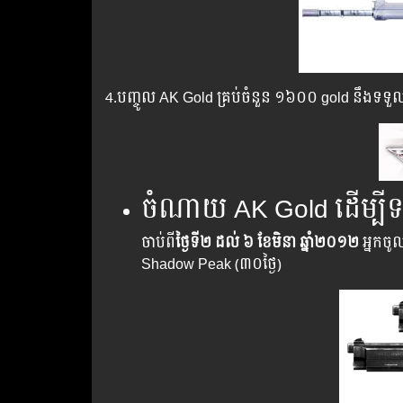
4.បញ្ចូល AK Gold គ្រប់ចំនួន​ ១៦០០ gold នឹងទ
ចំណាយ AK Gold ដើម្បីទទ
ចាប់ពី
ថ្ងៃទី២ ដល់​ ៦ ខែមិនា ឆ្នាំ២០១២
អ្នកចូ
Shadow Peak (៣០ថ្ងៃ)