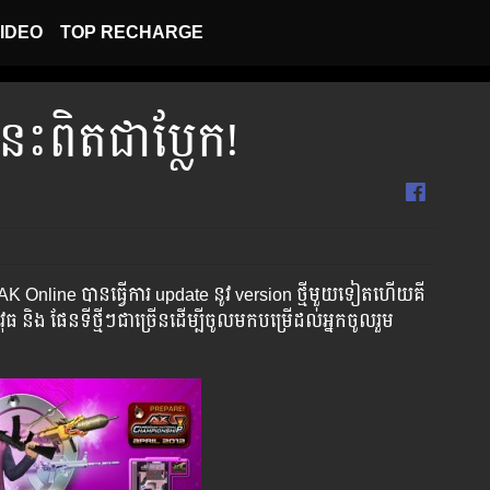
IDEO
TOP RECHARGE
ំនេះពិតជាប្លែក!
 AK Online បានធ្វើការ update នូវ version ថ្មីមួយទៀត​ហើយគី​
​ និង​ ផែនទីថ្មីៗជាច្រើនដើម្បីចូលមកបម្រើ​ដល់អ្នកចូលរួម