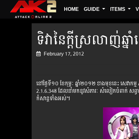
HOME
GUIDE
ITEMS
V
ទិវានៃក្ដីស្រលាញ់ឆ្នា
February 17, 2012
នៅថ្ងៃទី១០ ខែកុម្ភៈ ឆ្នាំ២០១២ ខាងមុខនេះ សេវាកម្ម
2.1.6.348 ដែលនាំមកនូវសំភារៈ សំលៀកបំពាក់ សព្វាវុធ
កំសាន្ដទាំងអស់។