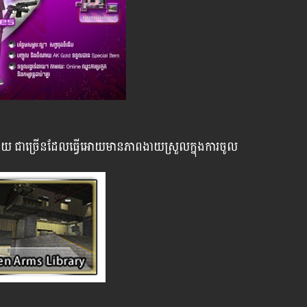
ទូលាយ ជាច្រើនដែលធ្វើអោយមានភាពងាយស្រួលក្នុងការ​ចូល