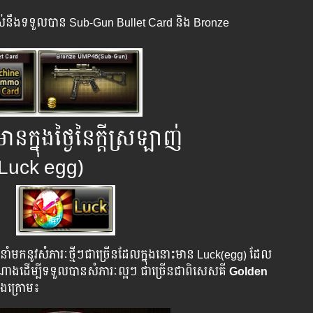
អស់នឹងទទួលបាន Sub-Gun Bullet Card ​និង​ Bronze
នក្នុងថ្ងៃនៃក្ដីស្រឡាញ់
(Luck egg)
នឹងនាំមកនូវសំភារៈថ្មីៗជាច្រើនដែលក្នុងនោះមាន Luck(egg) ដែល
ាងដើម្បីទទួលបាន​សំភារៈល្អៗ​ ជាច្រើនជាពិសេសគី​
Golden
ងក្រោម៖