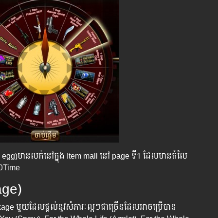
k egg)​មានលក់នៅក្នុង Item mall នៅ page ទី1 ដែលមានតំលៃ
10Time
age)
age មួយដែលផ្ដល់នូវសំភារៈល្អៗជាច្រើនដែលអាចប្រើបាន