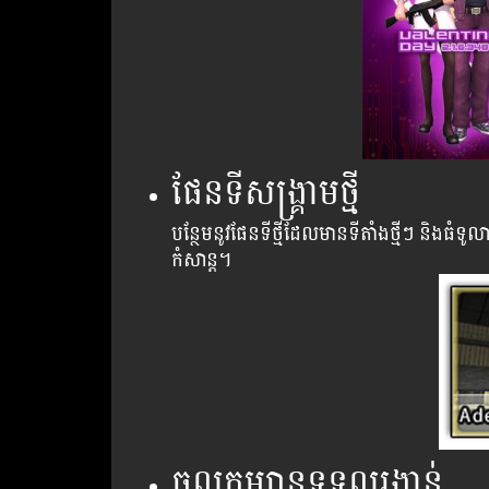
ផែនទីសង្គ្រាម​ថ្មី
បន្ថែមនូវផែនទីថ្មីដែលមានទីតាំងថ្មីៗ និងធំ
កំសាន្ដ។
ចូល​កម្សាន្ត​ទទួល​រង្វាន់