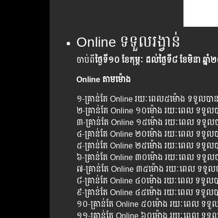
Online ទទួល​រង្វាន់
ចាប់ពី
ថ្ងៃទី១០ ខែកុម្ភៈ ដល់​ថ្ងៃ​ទី៨ ខែមិនា ឆ្ន
Online តាម​ម៉ោង
១-គ្រាន់តែ Online ​រយៈពេល​៥ម៉ោង ទទួលបាន A
២-គ្រាន់តែ Online ១០ម៉ោង រយៈពេល​ ​ទទួលប
៣-គ្រាន់តែ Online ១៥ម៉ោង រយៈពេល​ ទទួលប
៤-គ្រាន់តែ Online ២០ម៉ោង រយៈពេល​ ទទួលបា
៥-គ្រាន់តែ Online ២៥​ម៉ោង រយៈពេល​ ទទួល
៦-គ្រាន់តែ Online ៣០ម៉ោង រយៈពេល​ ទទួលបា
៧-គ្រាន់តែ Online ៣៥ម៉ោង រយៈពេល​ ទទួលប
៨-គ្រាន់តែ Online ៤០ម៉ោង រយៈពេល​ ទទួលប
៩-គ្រាន់តែ Online ៤៥ម៉ោង រយៈពេល​ ទទួលបា
១០-គ្រាន់តែ Online ៥០ម៉ោង រយៈពេល​ ទទួល
១១-គ្រាន់តែ Online ៦០ម៉ោង រយៈពេល​ ទទួល