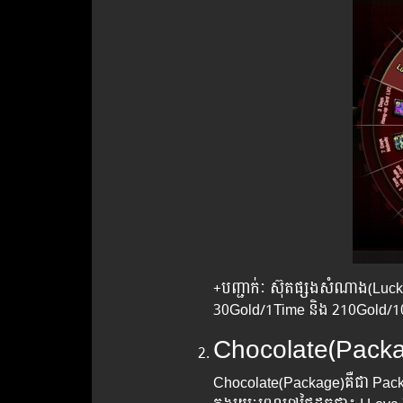
+បញ្ជាក់ៈ​ ស៊ុតផ្សងសំណាង(Luc
30Gold/1Time និង 210Gold/
Chocolate(Pack
Chocolate(Package)គឺជា Pack