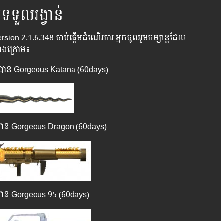
ទទួល​រង្វាន់
Version 2.1.6.348 ចាប់​ផ្តើម​ដំណើរ​ការ អ្នក​ចូល​រួម​កម្សាន្តដែល​
ខាង​ក្រោម៖
លបាន​ Gorgeous Katana (60days)
លបាន Gorgeous Dragon (60days)
លបាន Gorgeous 95 (60days)