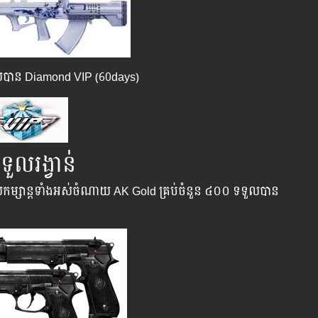
ទួលបាន Diamond VIP (60days)
ួលរង្វាន់
លកម្សាន្តទាំងអស់ចំណាយ​ AK Gold គ្រប់ចំនួន ៤០០ ទទួលបាន