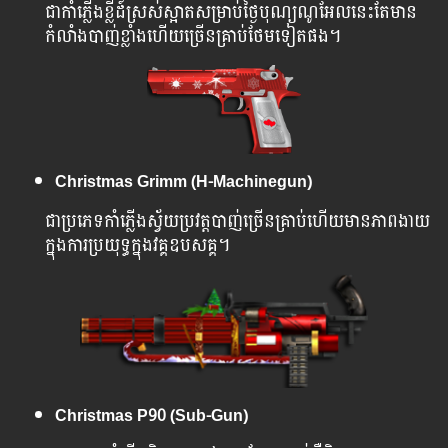
ជា​កាំភ្លើងខ្លីដ៍ស្រស់ស្អាតសម្រាប់ថ្ងៃបុណ្យណូអែលនេះតែមាន
កំលាំងបាញ់ខ្លាំង​​ហើយច្រើនគ្រាប់ថែមទៀតផង។
Christmas Grimm (H-Machinegun)
ជា​ប្រភេទកាំភ្លើងស្វ័យប្រវត្តបាញ់ច្រើនគ្រាប់ហើយមានភាពងាយ
ក្នុងការប្រយុទ្ធក្នុងវគ្គឧបសគ្គ។
Christmas P90 (Sub-Gun)