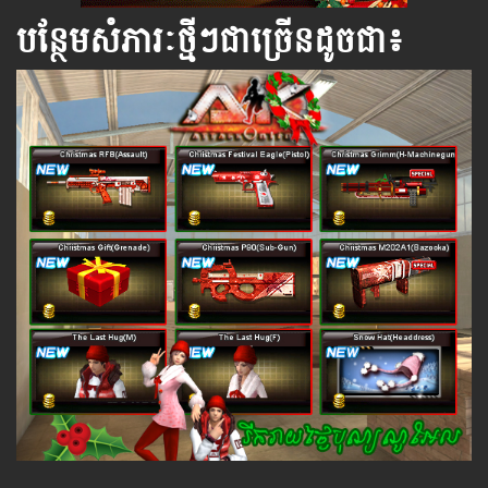
បន្ថែមសំភារៈថ្មីៗជាច្រើនដូចជា៖