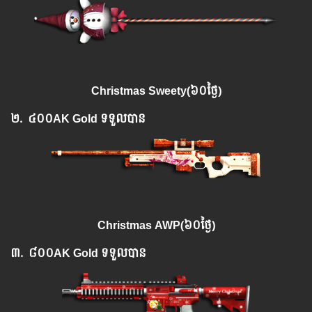
Christmas Sweety
(៦០ថ្ងៃ)
២. ៤០០
AK Gold
ទទួលបាន​
Christmas AWP(៦០ថ្ងៃ)
៣. ៨០០
AK Gold
ទទួលបាន​