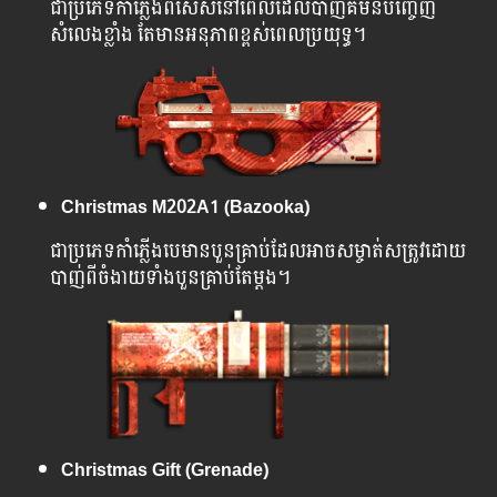
ជា​ប្រភេទ​កាំភ្លើងពិសេសនៅពេលដែលបាញ់គឺមិនបញ្ចេញ
សំលេងខ្លាំង តែមានអនុភាពខ្ពស់ពេលប្រយុទ្ធ។
Christmas M202A1 (Bazooka)
ជា​ប្រភេទកាំភ្លើងបេមានបួនគ្រាប់ដែលអាចសម្ចាត់សត្រូវដោយ
បាញ់ពីចំងាយទាំងបួនគ្រាប់តែម្តង។
Christmas Gift (Grenade)