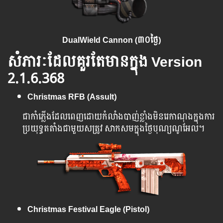
DualWield Cannon (៣០ថ្ងៃ)
សំភារៈដែលគួរតែមានក្នុង Version
2.1.6.368
Christmas RFB (Assult)
ជា​កាំភ្លើង​ដែល​​ពេញ​ដោយកំលាំងបាញ់ខ្លាំងមិនរេកាណុងក្នុងការ
ប្រយុទ្ធតតាំងជាមួយសត្រូវ សាកសមក្នុងថ្ងៃបុណ្យណូអែល។
Christmas Festival Eagle (Pistol)