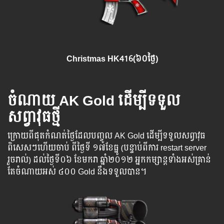
Christmas HK416(៦០ថ្ងៃ)
ចំណាយ AK Gold ដើម្បីទទួល
សព្វាវុធថ្មី
ក្រោយពីផុតកំណត់ថ្ងៃដែលបញ្ចូល AK Gold ដើម្បីទទួលសព្វាវុធ
ពិសេសៗហើយចាប់ ពី​ថ្ងៃ​ទី​ ១៧ខែ​ធ្នូ (បន្ទាប់ពីការ restart server
រួចរាល់) ដល់ថ្ងៃទី០៦ ខែមករា ឆ្នាំ២០១២ អ្នក​កម្សាន្ដ​ទាំងអស់​គ្រាន់​
តែ​ចំណាយអស់ ៤០០ Gold នឹងទទួលបាន។