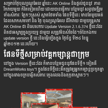
សម្រាប់ថ្ងៃបុណ្យណូអែល​​ ឆ្នាំនេះ AK Online និងផ្តល់ជូននូវ ភាព
រីករាយមួយ កំរិតទៀតហើយ​​ ដោយបានធ្វើការ បន្ថែមនូវ សព្វាវុធថ្មីរួម​
ទាំង​សំភារៈ​​​​​​​​ ភ្លែកៗ​​​​ស្រស់ ស្អាតថែមទាំង ផែនទីថ្មីនេះ មានតែមួយគត់
ដែលសាកសមទៅ និង ថ្ងៃ បុណ្យណូអែល ដ៍រីករាយ ជាមួយគ្រួសារ
AK Online ជា ពិសេស​ការ Update Version 2.1.6.374​ ​ថ្មីនេះដែរ
ពិតជាអស្ចារ្យក្នុងប្រយុទ្ធ ជាមួយ សត្រូវមិនសំចៃដៃ​។​ចំនែកឯការ ​
update version ​ថ្មី​ នេះនិង​ធ្វើ​ឡើងក្នុង ថ្ងៃច័ន្ទ ទី២៤ ខែធ្នូ
ឆ្នាំ២០១២ នេះហើយ។
ផែនទីថ្មីសម្រាប់វគ្គកម្សាន្តជាក្រុម
នៅក្នុង Version ថ្មីនេះដែរ ក៏មានបន្ថែមជូននូវផែនទីថ្មី១ ទៀតគឺ
DreamWorks toys។ ក្នុង​ផែន​ទី​ថ្មី​នេះ​គឺតម្រូវ​​ឲ្យ​អ្នក​កម្សាន្ត​ប្រកួត​គ្នា​
នៅក្នុង​រោងចក្របង្កើតសំភារៈក្មេងលេងនិងតុក្កតាស្អាតៗ។