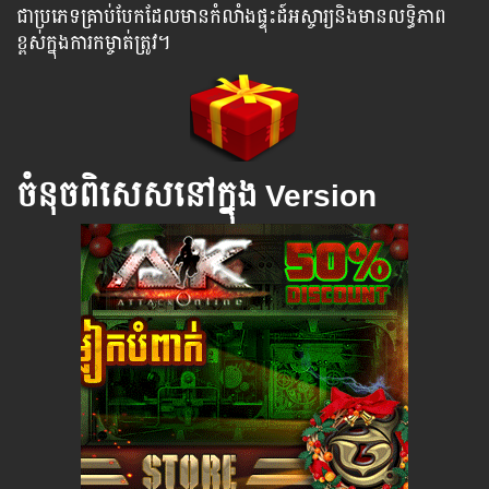
ជា​ប្រភេទ​គ្រាប់បែកដែលមានកំលាំងផ្ទុះដ៍អស្ចារ្យនិងមានលទ្ធិភាព
ខ្ពស់ក្នុងការកម្ចាត់ត្រូវ។
ចំនុចពិសេសនៅក្នុង Version