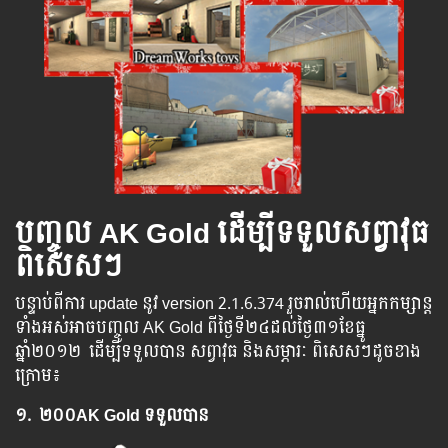
បញ្ចូ​ល​ AK Gold ដើម្បី​ទទួល​សព្វាវុធ​
ពិសេសៗ
បន្ទាប់​ពី​ការ update នូវ version 2.1.6.374​ រួច​រាល់​ហើយ​អ្នក​កម្សាន្ដ​
ទាំង​អស់​អាច​បញ្ចូល AK Gold ពីថ្ងៃទី២៤ដល់​ថ្ងៃ៣១ខែធ្នូ​
ឆ្នាំ២០១២​ ដើម្បី​ទទួល​បាន សព្វាវុធ និង​សម្ភារៈ ពិសេសៗដូចខាង
ក្រោម៖
១. ២០០
AK Gold
ទទួលបាន