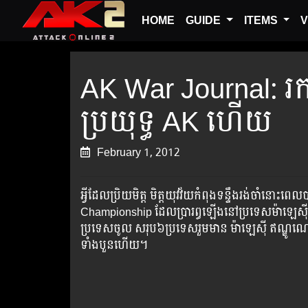
HOME
GUIDE
ITEMS
V
AK War Journal: រក
ប្រយុទ្ធ AK ហើយ
February 1, 2012
អ្វី​ដែល​ប្រិយមិត្ត​ មិត្ត​យុវវ័យ​កំពុង​ទន្ទឹង​រង់​ចាំ​នោ
Championship ដែល​ប្រារព្ធ​ឡើង​នៅ​ប្រទេស​ម៉ាឡេស៊ី។ ក
ប្រទេស​ចូល​ សរុប​៦​ប្រទេស​រួម​មាន ម៉ាឡេស៊ី ឥណ្ឌូណេស៊ី
ទាំង​បួន​ហើយ។