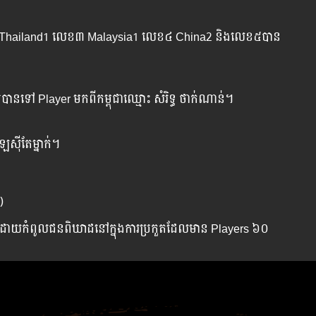
​ Thailand1 ​លេខ​៣​ Malaysia1 លេខ​៤​ China2 និង​លេខ​៥​បាន​
​បាន​ទៅ​ Player មក​ពី​កម្ពុជា​ឈ្មោះ សំរិទ្ធ ថាក់ណាន់។
េស៊ី​តែ​ម្នាក់។
)
ដាយ​កំពូល​ជន​ពិឃាដ​នៅ​ក្នុង​ការ​ប្រកួត​ដែល​មាន​ Players ៦០​