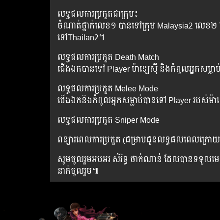
លទ្ធផល​ការ​ប្រកួត​ជា​ក្រុម៖
ចំណាត់​ថ្នាក់​លេខ​១ បាន​ទៅ​ក្រុម Malaysia2 លេខ​២
ទៅ​Thailan2។
លទ្ធផល​ការ​ប្រកួត​ Death Match
ជើង​ឯក​បាន​ទៅ Player ម៉ាឡេស៊ី និង​កំពូល​អ្នក​សម្លាប់
លទ្ធផល​ការ​ប្រកួត Melee Mode
ជើង​ឯក​និង​កំពូល​អ្នក​សម្លាប់​បាន​ទៅ​ Player របស់​ម៉ាឡ
លទ្ធផល​ការ​ប្រកួត Sniper Mode
ពន្យារ​ពេល​ការ​ប្រកួត (ជម្រាប​ជូន​លទ្ធផល​ពេល​ក្រោយ
សូម​ចូល​រួម​អបអរ​ សំរិទ្ធ ថាក់ណាន់ ដែល​បាន​ទទួល​មេ
នាក់​ចូល​រួម៕