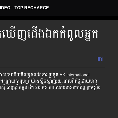
IDEO
TOP RECHARGE
ឃើញ​ជើង​ឯក​កំពូល​អ្នក​
ះ​ពេល​បាន​មក​ហើយ​គឺ​លទ្ធផល​នៃ​ការ​ ប្រកួត​ AK International
្រោយ​ការ​ប្រកួត​យ៉ាង​ស្វិតស្វាញ​រយៈ​ពេល​ពីរ​ថ្ងៃ​ដោយ​មាន​
​ សិង្ហបុរី កម្ពុជា ថៃ និង ចិន ពេល​យើង​បាន​រក​ឃើញ​ក្រុម​ខ្លាំង​