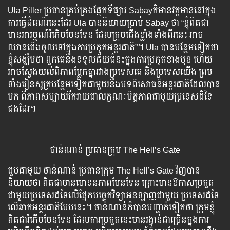
Ula Piller ​ប្រធាន​គ្រប់​គ្រង​ផ្នែក​ទីផ្សារ Sabayក៏​មាន​វត្តមាន​នៅ​ក្នុង​
ការ​ធ្វើ​ដំណើរ​នេះ​ដែរ Ula បាន​និយាយ​ប្រាប់​ Sabay ថា “ខ្ញុំ​ពិត​ជា​
មាន​អារម្មណ៍​រំភើប​មែន​ទែន ដែល​ក្រុម​ជើង​ខ្លាំង​ទាំង​ពីរ​នេះ​ អាច​
ឈាន​ជើង​ចូល​ទៅ​ក្នុង​ការ​ប្រកួត​អន្តរជាតិ”។ Ula បាន​បន្ថែម​ទៀត​ថា
ខ្ញុំ​សង្ឃឹម​ថា ពួក​គេ​នឹង​ទទួល​ជ័យជំនះ​ក្នុង​ការ​ប្រកួត​ខាង​មុខ ហើយ​
អាច​ស្វែង​យល់​ពី​ភាព​ប្លែក​គ្នា​រវាង​ប្រទេស​គេ និង​ប្រទេស​យើង ព្រម​
ទាំង​រៀន​សូត្រ​បន្ថែម​ទៀត​ជាមួយ​នឹង​បទ​ពិសោធន៍​អន្តរជាតិ​ដែល​បាន​
មក ​ពី​ភាព​សប្បាយ​រីក​រាយ​​ជា​លក្ខណៈ​មិត្តភាព​ជាមួយ​ប្រទេស​ដ៏​ទៃ​
ផង​ដែរ។
ថាន់ណាន់ ​ប្រធាន​ក្រុម​ The Hell’s Gate
ជួប​ជាមួយ​ ថាន់ណាន់ ​ប្រធាន​ក្រុម​ The Hell’s Gate វិញ​បាន​
និយាយ​ថា ពិត​ជា​មាន​មោទនភាព​មែន​ទែន​ ព្រោះ​មាន​ឱកាស​ប្រកួត​
ជាមួយ​ប្រទេស​ដទៃ​លើ​ផ្នែក​បច្ចេកវិទ្យា​អនឡាញ​ជាមួយ ​ប្រទេស​ដទៃ ​
លើ​ឆាក​អន្តរជាតិ​បែប​នេះ។ ថាន់​ណាន់​ក៏​បាន​បញ្ជាក់​ទៀត​ថា ក្រុម​ខ្ញុំ​
ពិត​ជា​រំភើប​មែន​ទែន ដែល​ការ​ប្រកួត​នេះ​មាន​រង្វាន់​ជាច្រើន​ក្នុង​ការ​