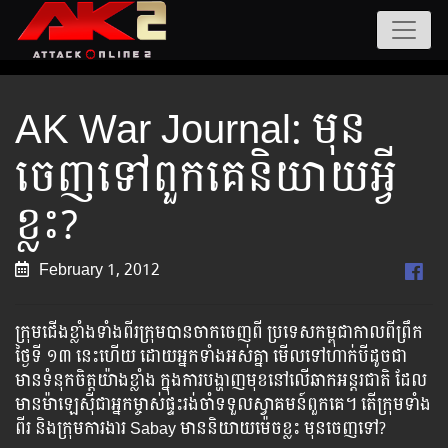
AK War Journal: មុន​
ចេញ​ទៅ​ពួកគេ​និយាយ​អ្វី​
ខ្លះ?
February 1, 2012
ក្រុម​ជើង​ខ្លាំង​ទាំងពីរ​ក្រុម​បាន​ចាក​ចេញ​ពី ប្រទេស​កម្ពុជា​កាល​ពី​ព្រឹក​
ថ្ងៃ​ទី ១៣ នេះ​ហើយ ដោយ​អ្នក​ទាំងអស់​គ្នា ​មើល​ទៅ​ហាក់​បី​ដូចជា​
មាន​ទំនុក​ចិត្ត​យ៉ាង​ខ្លាំង ​ក្នុង​ការ​បង្ហាញ​មុខ​នៅ​លើ​ឆាក​អន្តរជាតិ ដែល​
មាន​ម៉ាឡេស៊ី​ជា​អ្នក​ម្ចាស់​ផ្ទះ​រង់​ចាំ​ទទួល​ស្វាគមន៍​ពួក​គេ​។ តើ​ក្រុម​ទាំង​
ពីរ និង​ក្រុម​ការងារ​ Sabay ​មាន​និយាយ​ម៉េច​ខ្លះ មុន​ចេញ​ទៅ?