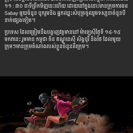
១១ : ៣០ នាទី​ព្រឹក​មិញ​នេះ​ហើយ ដោយ​នៅ​ក្នុង​នោះ​មាន​ក្រុម​ការ​ងារ​
Sabay មួយ​ចំនួន​ បូករួម​និង អ្នក​ឈ្នះ​សំបុត្រ​ចូលរួម​ទស្សនា​ចំនួន​បី
នាក់​ផ្សេង​ទៀត។
ប្រទេស​ ដែល​ត្រៀម​នឹង​បង្ហាញ​វត្តមាន​នៅ​ ម៉ាឡេស៊ី​ថ្ងៃ​ទី ១៤-១៥
មករា​នេះ រួមមាន កម្ពុជា ចិន ឥណ្ឌូនេស៊ី សិង្ហបូរី និង​ថៃ ដែល​មួយ​
ក្រុមៗ​មាន​ក្រុម​តំណាង​របស់​ខ្លួន​ចំនួន​ពីរ​ក្រុម។