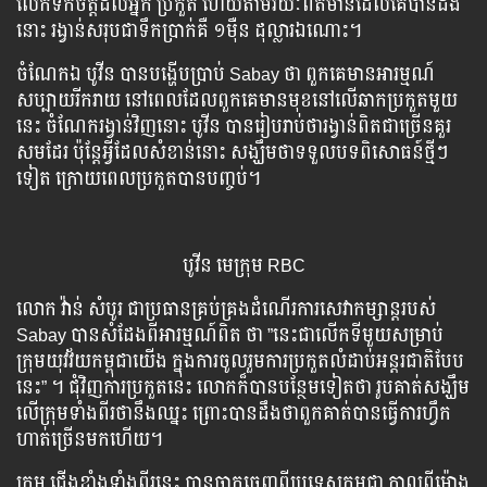
លើក​ទឹក​ចិត្ត​ដល់​អ្នក​ ប្រកួត​ ហើយ​តាម​រយៈ​ព័ត៌មាន​ដែល​គេ​បាន​ដឹង​
នោះ ​រង្វាន់​សរុប​ជា​ទឹក​ប្រាក់​គឺ​ ១ម៉ឺន ដុល្លារ​ឯ​ណោះ។
ចំណែក​ឯ​ បូវីន បាន​បង្ហើប​ប្រាប់​ Sabay ថា ពួក​គេ​មាន​អារម្មណ៍​
សប្បាយ​រីក​រាយ នៅ​ពេល​ដែល​ពួក​គេ​មាន​មុខ​នៅ​លើ​ឆាក​ប្រកួត​មួយ​
នេះ ចំណែក​រង្វាន់​វិញ​នោះ​ បូវីន​ បាន​រៀប​រាប់​ថា​រង្វាន់​ពិត​ជា​ច្រើន​គួរ​
សម​ដែរ ប៉ុន្តែ​អ្វី​ដែល​សំខាន់​នោះ​ សង្ឃឹម​ថា​ទទួល​បទ​ពិសោធន៍​ថ្មីៗ​
ទៀត ក្រោយ​ពេល​ប្រកួត​បាន​បញ្ចប់។
បូវីន មេក្រុម RBC
លោក វ៉ាន់ សំបូរ ជា​ប្រធាន​គ្រប់​គ្រង​ដំណើរ​ការ​សេវា​កម្សាន្ត​របស់
Sabay បាន​សំដែង​ពី​អារម្មណ៍​ពិត ថា ”នេះ​ជា​លើក​ទី​មួយ​សម្រាប់​
ក្រុម​យុវវ័យ​កម្ពុជា​យើង ក្នុង​ការ​ចូលរួម​ការ​ប្រកួត​លំដាប់​អន្តរជាតិ​បែប​
នេះ” ។ ជុំ​វិញ​ការ​ប្រកួត​នេះ លោក​ក៏​បាន​បន្ថែម​ទៀត​ថា រូប​គាត់​សង្ឃឹម​
លើ​ក្រុម​ទាំង​ពីរ​ថា​នឹង​ឈ្នះ ព្រោះ​បាន​ដឹង​ថា​ពួក​គាត់​បាន​ធ្វើ​ការ​ហ្វឹក​
ហាត់​ច្រើន​មក​ហើយ។
ក្រុម​ ជើង​ខ្លាំង​ទាំង​ពីរ​នេះ បាន​ចាក​ចេញ​ពី​ប្រទេស​កម្ពុជា កាល​ពី​ម៉ោង