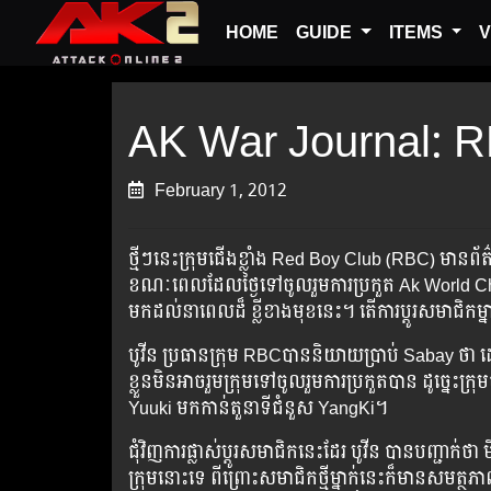
HOME
GUIDE
ITEMS
V
AK War Journal: RBC
February 1, 2012
ថ្មីៗ​នេះ​ក្រុម​ជើង​ខ្លាំង Red Boy Club (RBC) មាន​ព័ត៌មាន
ខណៈ​ពេល​ដែល​ថ្ងៃ​ទៅ​ចូលរួម​ការ​ប្រកួត Ak World Cham
មក​ដល់​នា​ពេល​ដ៏​ ខ្លី​ខាង​មុខ​នេះ។ តើ​ការ​ប្ដូរ​សមាជិក​ម្
បូវីន ប្រធាន​ក្រុម RBCបាន​និយាយ​ប្រាប់​ Sabay ថា ដោ
ខ្លួន​មិន​អាច​រួម​ក្រុម​ទៅ​ចូលរួម​ការ​ប្រកួត​បាន​ ដូច្នេះ​
Yuuki មក​កាន់​តួនាទី​ជំនួស YangKi។
ជុំវិញ​ការ​ផ្លាស់​ប្តូរ​សមាជិក​នេះ​ដែរ បូវីន​ បាន​បញ្ជាក់​ថា
ក្រុម​នោះ​ទេ ពី​ព្រោះ​សមាជិក​ថ្មី​ម្នាក់​នេះ​ក៏​មាន​សម