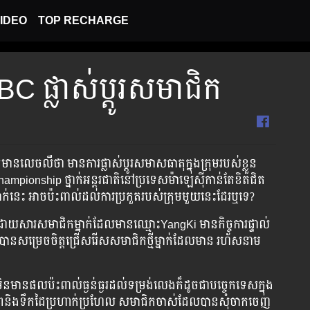
IDEO
TOP RECHARGE
 ផ្លាស់​ប្ដូរសមាជិក
​លេច​លឺ​ថា មាន​ការ​ផ្លាស់​ប្ដូរ​សមាសធាតុ​ក្នុង​ក្រុម​របស់​ខ្លួន​
pionship ថ្នាក់​អន្តរជាតិ​នៅ​ប្រទេស​ម៉ាឡេស៊ី​កាន់​តែ​ខិត​ជិត​
នាក់​នេះ​ អាច​ប៉ះ​ពាល់​ដល់​ការ​ប្រកួត​របស់​ក្រុម​មួយ​នេះ​ដែរ​ឬ​ទេ?
យ​សារ​សមាជិក​ម្នាក់​ដែល​មាន​ឈ្មោះ​YangKi មាន​កិច្ចការ​ផ្ទាល់​
ក្រុម​បាន​សម្រេច​ចិត្ត​ជ្រើសរើស​សមាជិក​ថ្មី​ម្នាក់​ដែល​មាន​ រហ័សនាម​
 មិន​មាន​ផល​ប៉ះពាល់​ធ្ងន់ធ្ងរ​ដល់​ទម្រង់​លេង​ក៏​ដូច​ជា​បច្ចេកទេស​ក្នុង​​
ត្ថភាព​និង​ទឹក​ដៃ​ប្រហាក់ប្រហែល ​សមាជិក​ចាស់​ដែល​បាន​សុំ​ចាកចេញ​