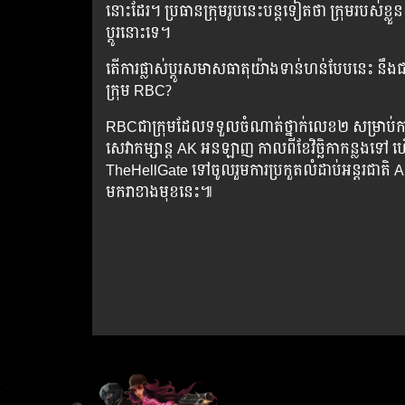
នោះ​ដែរ។ ប្រធាន​ក្រុម​រូប​នេះ​បន្ត​ទៀត​ថា ក្រុម​របស់​ខ្លួ
ប្ដូរ​នោះ​ទេ។
តើ​ការ​ផ្លាស់​ប្ដូរ​សមាសធាតុ​យ៉ាង​ទាន់ហន់​បែប​នេះ នឹង​ជះ
ក្រុម RBC?
RBCជា​ក្រុម​ដែល​ទទួល​ចំណាត់​ថ្នាក់​លេខ​២ សម្រាប់​ក
សេវា​កម្សាន្ត​ AK អនឡាញ​ កាល​ពី​ខែ​វិច្ឆិកា​កន្លង​ទៅ ហ
TheHellGate ទៅ​ចូលរួម​ការ​ប្រកួត​លំដាប់​អន្តរជាតិ
មករា​ខាង​មុខ​នេះ៕