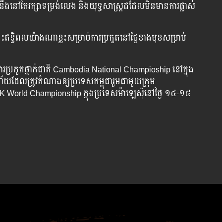
ន​នឹង​នៅ​តែ​រក្សា​ទម្រង់​លេង និង​យុទ្ធសាស្ត្រ​ដដែល​មិន​មាន​ការ​ផ្លាស់​
​ឥទ្ធិពល​យ៉ាង​ណា​ខ្លះ​សម្រាប់​ការ​ប្រកួត​នៅ​ថ្ងៃ​ខាង​មុខ​សម្រាប់​
ារ​ប្រកួត​ថ្នាក់​ជាតិ Cambodia National Champioship នៅ​ក្នុង​
ើយ​ដែល​ត្រូវ​តំណាង​ឲ្យ​ប្រទេស​កម្ពុជា​រួម​ជាមួយ​ក្រុម
 AK World Championship ក្នុង​ប្រទេស​ម៉ាឡេស៊ី​នៅ​ថ្ងៃ ១៤-១៥