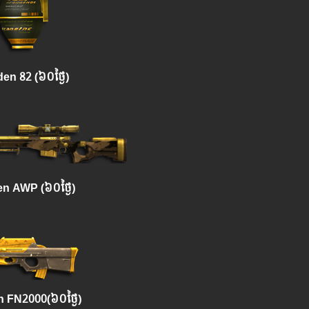
en 82 (៦០ថ្ងៃ)
n AWP (៦០ថ្ងៃ)
 FN2000(៦០ថ្ងៃ)