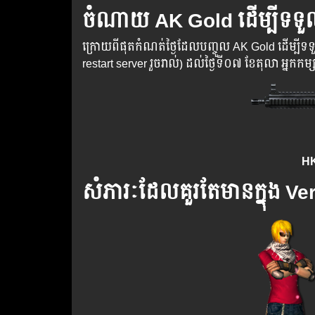
ចំណាយ AK Gold ដើម្បីទទួលសព
ក្រោយពីផុតកំណត់ថ្ងៃដែលបញ្ចូល AK Gold ដើម្បីទទួលសព
restart server រួចរាល់) ដល់ថ្ងៃទី០៧ ខែតុលា ​អ្នក
HK
សំភារៈដែលគួរតែមានក្នុង Ve