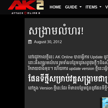
HOME
GUIDE
ITEMS
V
សង្រាមលំហរ!
August 30, 2012
នៅ​រដូវ​កាល​ថ្មី​នេះ AK Online បានធ្វើ​ការ Update នូវ Ve
នោះគឺសង្រ្គាមលំហរ រួម​ទាំង​បន្ថែម​នូវ​សព្វាវុធ​ថ្មីៗ​និង​ស
រីករាយជាងមុន។ ហើយការ update version ថ្មី​នេះ​ធ្វ
ផែនទីថ្មីសម្រាប់វគ្គសង្រ្គាម​ជាក
នៅក្នុង Version ថ្មីនេះដែរ ក៏មានបន្ថែមជូននូវផែនទី