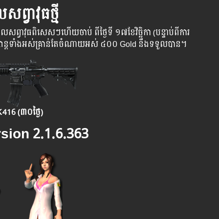
្វាវុធថ្មី
្វាវុធពិសេសៗហើយចាប់ ពី​ថ្ងៃ​ទី​ ១៧ខែវិច្ឆិកា (បន្ទាប់ពីការ
​កម្សាន្ដ​ទាំងអស់​គ្រាន់​តែ​ចំណាយអស់ ៤០០ Gold នឹងទទួលបាន។
416 (៣០ថ្ងៃ)
rsion 2.1.6.363