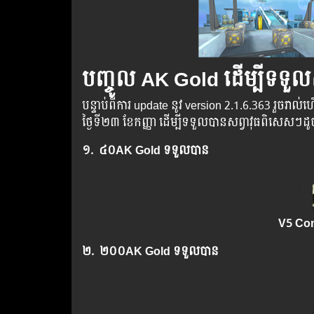
បញ្ចូ​ល​ AK Gold ដើម្បី​ទទួ
បន្ទាប់ពីការ update នូវ version 2.1.6.363 រួចរាល
ថ្ងៃទី២៣ ខែកញ្ញា ដើម្បីទទួលបានសព្វាវុធពិសេសៗដ
១. ៤០AK Gold ទទួលបាន
V5 Com
២. ២០០
AK Gold
ទទួលបាន