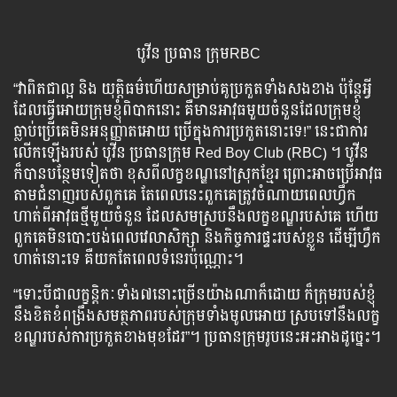
បូវីន ប្រធាន ក្រុមRBC
“វា​ពិត​ជា​ល្អ​ និង យុត្តិធម៌​ហើយ​សម្រាប់​គូ​ប្រកួត​ទាំង​សងខាង ប៉ុន្តែ​អ្វី​
ដែល​ធ្វើ​អោយ​ក្រុម​ខ្ញុំ​ពិបាក​នោះ គឺ​មាន​អាវុធ​មួយ​ចំនួន​ដែល​ក្រុម​ខ្ញុំ​
ធ្លាប់​ប្រើ​គេ​មិន​អនុញ្ញាត​អោយ​ ប្រើ​ក្នុង​ការ​ប្រកួត​នោះ​ទេ!” នេះ​ជា​ការ​
លើក​ឡើង​របស់ បូវីន​ ​ប្រធាន​ក្រុម​ Red Boy Club (RBC) ។ បូវីន​
ក៏បាន​បន្ថែម​ទៀត​ថា ខុស​ពី​លក្ខខណ្ឌ​នៅ​ស្រុក​ខ្មែរ ព្រោះ​អាច​ប្រើ​អាវុធ​
តាម​ជំនាញ​របស់​ពួក​គេ តែ​ពេល​នេះ​ពួក​គេ​ត្រូវ​ចំណាយ​ពេល​ហ្វឹក​
ហាត់​ពី​អាវុធ​ថ្មី​មួយ​ចំនួន​ ដែល​សមស្រប​នឹង​លក្ខខណ្ឌ​របស់​គេ ហើយ​
ពួក​គេ​មិន​បោះ​បង់​ពេល​វេលា​សិក្សា​ និង​កិច្ចការ​ផ្ទះ​របស់​ខ្លួន​ ដើម្បី​ហ្វឹក​
ហាត់​នោះ​ទេ គឺ​យក​តែ​ពេល​ទំនេរ​ប៉ុណ្ណោះ។
“ទោះ​បី​ជា​លក្ខន្តិកៈ​ទាំង​៧​នោះ​ច្រើន​យ៉ាង​ណា​ក៏ដោយ ក៏​ក្រុម​របស់​ខ្ញុំ​
នឹង​ខិត​ខំ​ពង្រឹង​សមត្ថភាព​របស់​ក្រុម​ទាំង​មូល​អោយ​ ស្រប​ទៅ​នឹង​លក្ខ
ខណ្ឌ​របស់​ការ​ប្រកួត​ខាង​មុខ​ដែរ”។ ប្រធាន​ក្រុម​រូប​នេះអះអាង​ដូច្នេះ។