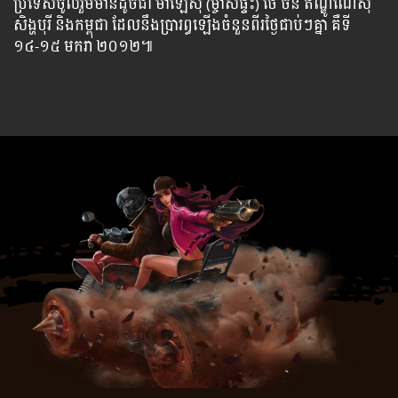
ប្រទេស​ចូល​រួម​មាន​ដូច​ជា ម៉ាឡេស៊ី (ម្ចាស់​ផ្ទះ) ថៃ ចិន ឥណ្ឌូណេស៊ី
សិង្ហបុរី និង​កម្ពុជា ដែល​នឹង​ប្រារព្ធ​ឡើង​ចំនួន​ពីរ​ថ្ងៃ​ជាប់ៗ​គ្នា គឺ​ទី
១៤-១៥ មករា ២០១២៕