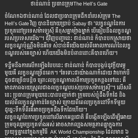
ថាន់ណាន់ ប្រធានក្រុមThe Hell’s Gate
ចំណែក​ឯថាន់​ណាន់ ដែល​ជា​ប្រធាន​ក្រុម​ដឹក​នាំ​របស់​ក្រុម The
Hell’s Gate វិញ បាន​និយាយ​ប្រាប់​ Sabay ថា ”លក្ខខណ្ឌ​នៃ​ការ​
ប្រកួត​នៅ​ប្រទេស​ម៉ាឡេស៊ី គឺ​ខុស​គ្នា​ម្យ៉ាងម្នាក់​ បើ​ធៀប​នឹង​លក្ខខណ្ឌ​
របស់​ប្រទេស​យើង”។ ជុំវិញ​បញ្ហា​នេះ ថាន់ណាន់ ក៏​បាន​បកស្រាយ​ថា
លក្ខខណ្ឌ​ប៉ុណ្ណឹង​​មិន​អី​ទេ សំខាន់​គឺ​យើង​យល់​ពី​គោលការណ៍​នៃ​លក្ខ
ខណ្ឌ​របស់​គេ​ច្បាស់ ហើយ​យើង​មិន​បំពាន​នោះ​គឺ​បាន​ហើយ។
ទន្ទឹម​នឹង​ការ​លើក​ឡើង​បែប​នេះ ថាន់ណាន់ ក៏​បាន​បង្កប់​នូវ​ក្ដី​បារម្ភ​
មួយ​គឺ លក្ខខណ្ឌ​ច្រើន​ពេក។ “តែ​ទោះ​ជា​យ៉ាង​ណា​ក៏ដោយ វា​ហាក់​បី​
ដូច​ជា​ច្រើន​បន្តិច ព្រោះ​លក្ខខណ្ឌ​កាល​ពី​ការ​ប្រកួត​កន្លង​ទៅ​នេះ​ គឺ​
មាន​ភាព​ងាយ​ស្រួល​ជាង​លក្ខខណ្ឌ​របស់​ប្រទេស​ម៉ាឡេស៊ី”។ លើស​ពី​
នេះ ប្រធាន​ក្រុម​មួយ​នេះ​បាន​បញ្ជាក់​ថា ក្រុម​របស់​ខ្ញុំ​ដឹង​ទឹក​ដៃ និង​
យល់​ពី​លក្ខខណ្ឌ​កាន់​តែ​ច្បាស់​ ក្រោយ​ពី​ពេល​ប្រកួត​នៅ​ទឹក​ទី​មួយ
ដូច្នេះ​ទឹក​ទី​ពីរ​គឺ​អាច​ប្រកួត​ដឹង​ទឹក​ដៃ​ហើយ។
លក្ខខណ្ឌ​នៃ​ការ​ប្រកួត​នៅ​លើ​ឆាក​អន្តរជាតិ​ គឺ​បង្កើត​ឡើង​ដើម្បី​អោយ​
ក្រុម​ចូល​រួម​ប្រកួត​ទាំងអស់ អាច​សាក​ល្បង​សមត្ថភាព​គ្នា​ក្នុង​ការ​
ប្រយុទ្ធ​គ្នា​នៅ​ក្នុង​កម្មវិធី ​ AK World Championship ដែល​មាន​ ៦