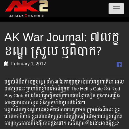
AK War Journal: ៧លក្ខ
ខណ្ឌ ស្រួល ឬ​ពិបាក?
February 1, 2012
បន្ទាប់​ពី​ដឹង​ពី​លក្ខខណ្ឌ ​ទាំង​៧ នៃ​ការ​ប្រកួត​លំដាប់​អន្តរជាតិ​នា​ ពេល​
ខាង​មុខ​នេះ ក្រុម​ជើង​ខ្លាំង​ទាំង​ពីរ​ក្រុម The Hell’s Gate និង Red
Boy Club កំពុង​តែ​នាំ​គ្នា​ធ្វើ​ការ​ហ្វឹក​ហាត់​បន្ថែម​ទៀត ក្នុង​ការ​ពង្រឹង​
សមត្ថភាព​របស់​ខ្លួន​ និង​ក្រុម​ទាំង​មូល​ផង​ដែរ។
បន្ទាប់​ពី​​លក្ខខណ្ឌ​បាន​អនុម័ត​ជាសាកល​​រួច​មក​ ក្រុម​ទាំង​ពីរ​នេះ ខ្លះ​
ពោល​ថា​ពិបាក ខ្លះ​ពោល​ថា​ស្រួល បើ​ប្រៀប​ធៀប​ជាមួយ​លក្ខខណ្ឌ​នៃ​
ការ​ប្រកួត​កាល​ពី​ខែ​វិច្ឆិកា​កន្លង​ទៅ។ តើ​ចំណុច​​ទាំង​នោះ​មាន​អ្វី​ខ្លះ?