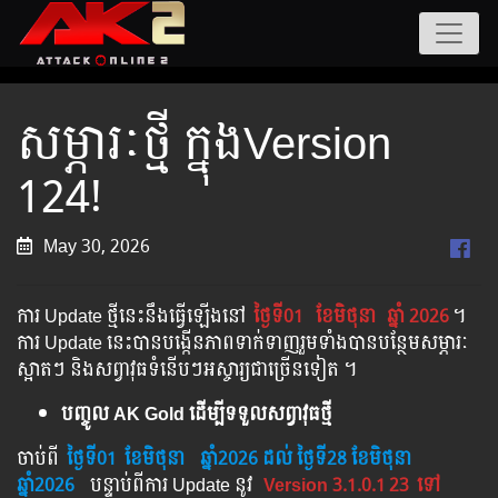
សម្ភារៈថ្មី ក្នុងVersion
124!
May 30, 2026
ការ Update ថ្មីនេះនឹងធ្វើឡើងនៅ​
ថ្ងៃទី01
ខែមិថុនា
ឆ្នាំ 2026
។​​
ការ Update នេះបានបង្កើនភាពទាក់ទាញរួមទាំងបានបន្ថែមសម្ភារៈ
ស្អាតៗ និងសព្វាវុធទំនើបៗអស្ចារ្យជាច្រើនទៀត ។
បញ្ចូល AK Gold ដើម្បីទទួលសព្វាវុធថ្មី
ចាប់ពី ​​
ថ្ងៃទី01
ខែមិថុនា
ឆ្នាំ202
6 ដល់​ ថ្ងៃទី28 ខែមិថុនា
ឆ្នាំ2026
បន្ទាប់​​ពី​​ការ ​Update ​នូវ ​
Version 3.1.0.1
23
ទៅ​