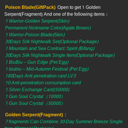
Poison Blade(GiftPack)
Open to get 1 Golden
Serpent(Fragment) And one of the following items：
1 Warrior-Golden Serpent(Skin)
Permanent Nickname Color(Agate Brown)
1 Warrior-Poison Blade(Skin)
30Days Silk Nightwalk Set(Optional Package)
1 Mountain and Sea Contract: Spirit (Bifang)
30Days Silk Nightwalk Single Item(Optional Package)
1 BiuBiu – Gun Edge (Pet Egg)
1 biubiu – Mid-Autumn Festival (Pet Egg)
180Days Anti penetration card LV3
10 Anti-penetration consumption card
1 Silver Exchange Card(50000)
1 Gun Soul Crystal（10000）
1 Gun Soul Crystal（50000）
Golden Serpent(Fragment)
​ :
7 fragments Can Combine 30-Day Summer Breeze Single