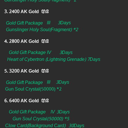
Gunslinger Holy Soul(Fragment) *2
3. 2400 AK Gold បាន ​
Gold Gift Package
III
3Days
Gunslinger Holy Soul(Fragment) *2
4. 2800 AK Gold បាន
Gold Gift Package IV
3Days
Heart of Cybertron (Lightning Grenade) 7Days
5. 3200 AK Gold បាន
Gold Gift Package
III
3Days
Gun Soul Crystal(50000) *2
6. 6400 AK Gold បាន
Gold Gift Package
IV
3Days
Gun Soul Crystal(50000) *5
Clow Card(Background Card)
30Days