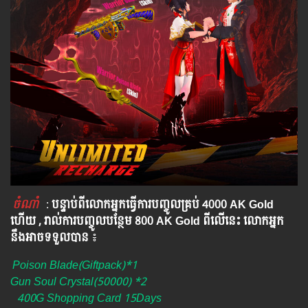
ចំណាំ
​​​ :
បន្ទាប់ពីលោកអ្នក​ធ្វើការបញ្ចូលគ្រប់ 4000​ AK Gold​
ហើយ , រាល់ការបញ្ចូលបន្ថែម 800 AK​ Gold​​ ពីលើនេះ លោកអ្នក
នឹងអាចទទួលបាន​
៖​
Poison Blade(Giftpack)*1
Gun Soul Crystal(50000) *2
400G Shopping Card 15Days