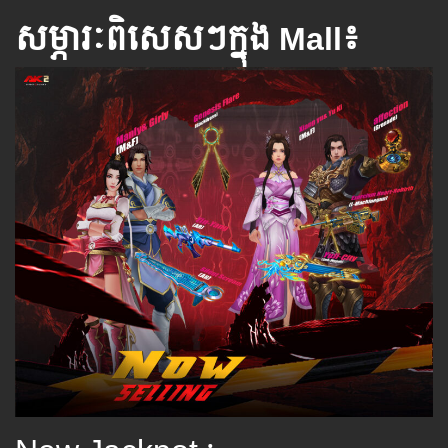
សម្ភារៈពិសេស​ៗ​ក្នុង Mall៖