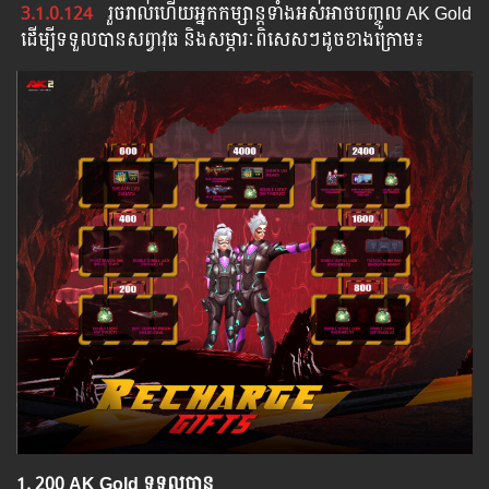
3.1.0.124
រួច​​រាល់​​ហើយ​​អ្នក​​កម្សាន្ដ​​ទាំង​​អស់​​អាច​​បញ្ចូល​ AK Gold
​​ ​ដើម្បី​​ទទួល​​បាន​សព្វាវុធ​ និង​​សម្ភារៈ​ពិសេស​ៗ​ដូច​ខាង​ក្រោម៖​
1.​ 200 AK Gold ទទួលបាន