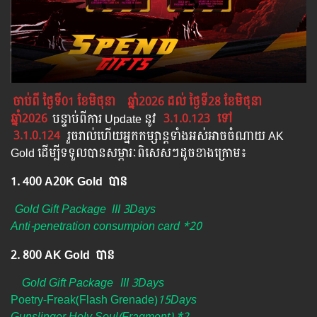
ចាប់ពី ថ្ងៃទី​01 ខែមិថុនា
ឆ្នាំ2026 ដល់ ថ្ងៃទី28​ ខែមិថុនា​
ឆ្នាំ2026
បន្ទាប់​​ពី​​ការ ​Update ​នូវ
​
3.1.0.123
ទៅ​
3.1.0.124
រួចរាល់ហើយអ្នកកម្សាន្ដទាំងអស់អាចចំណាយ AK
Gold ដើម្បីទទួលបានសម្ភារៈពិសេសៗដូចខាងក្រោម៖
1. 400 A20K Gold បាន
Gold Gift Package
III 3Days
Anti-penetration consumpion card *20
2. 800 AK Gold បាន ​
Gold Gift Package
III 3Days
Poetry-Freak(Flash Grenade)
15Days