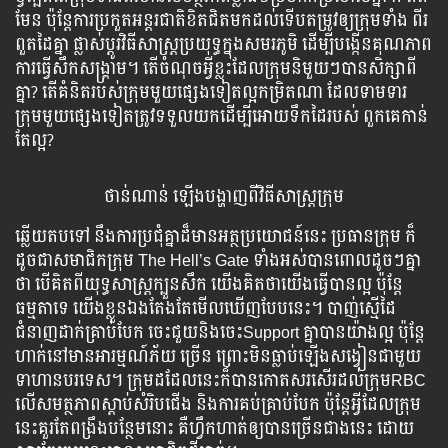
មែន ប៉ុន្តែ​ការ​ប្រកួត​អន្តរជាតិ​ខិត​ជិត​មក​ដល់​ទើប​តម្រូវ​ឲ្យ​ក្រុម​ទាំង​ ពីរ​
ពួត​ដៃ​គ្នា ផ្លាស់​ប្ដូរ​វិធីសាស្ត្រ​ប្រយុទ្ធ​ក្នុង​សមរភូមិ​ ដើម្បី​បង្កើន​គុណភាព​
ការ​ធ្វើ​សឹកសង្គ្រាម។ តើ​ចំណុច​អ្វី​ខ្លះ​ដែល​ក្រុម​និមួយ​ៗ​បាន​សិក្សា​ពី​
គ្នា? តើ​គំនិត​របស់​ក្រុម​មួយ​ផ្សេង​ទៀត​ល្អ​កម្រិត​ណា​ ដែល​ទាមទារ​
ក្រុម​មួយ​ផ្សេង​ទៀត​ត្រូវ​ទទួល​យក​ដើម្បី​អោយ​ទឹក​ដៃ​របស់​ ពួកគេ​កាន់​
តែ​ល្អ?
ថាន់ណាន់ ឡើង​បង្ហាញ​ពី​វិធីសាស្ត្រក្រុម
ឆ្លើយ​តប​ទៅ​ នឹង​ការ​ប្រជុំ​គ្នា​ដ៏​មាន​អត្ថប្រយោជន៍​នេះ ប្រធាន​ក្រុម ក៏​
ដូចជា​សមាជិក​ក្រុម​ The Hell’s Gate ទាំង​អស់​បាន​ពោល​ដូចៗ​គ្នា​
ថា បើ​គិត​ពី​យុទ្ធសាស្ត្រ​ក្បួន​សឹក​ យើង​គិត​ថា​យើង​ធ្វើ​បាន​ល្អ ប៉ុន្តែ​
ធម្មតា​ទេ យើង​ខ្លួន​ឯង​តែង​តែ​មើល​ឃើញ​បែប​នេះ។ បាញ់​ស្មើ​ដៃ
ជំនាញ​ដាក់​គ្រាប់​បែក ចេះ​ជួយ​និង​ចេះ​Support គ្នា​បាន​យ៉ាង​ល្អ ប៉ុន្តែ​
ហាក់​នៅ​មាន​អារម្មណ៍​ភ័យ ច្រើន ព្រោះ​មិន​ធ្លាប់​ឡើង​សង្វៀន​ជាមួយ​
ទាហាន​បរទេស។ ក្រុម​ដដែល​នេះ​ក៏​បាន​កោត​សរសើរ​ដល់​ក្រុម​RBC
លើ​សមត្ថភាព​ស្ដាប់​សំរិប​ជើង និង​ការ​គប់​គ្រាប់​បែក ប៉ុន្តែ​អ្វី​ដែល​ក្រុម​
នេះ​គួរ​តែ​ពង្រឹង​បន្ថែម​នោះ គឺ​ហ្វឹកហាត់​ឲ្យ​បាន​ច្រើន​ជាង​នេះ ដោយ​