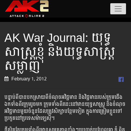
AK War Journal: យុទ្ធ
សាស្ត្រ​ខ្ញុំ និង​យុទ្ធសាស្ត្រ​
សម្លាញ់
February 1, 2012
បន្ទាប់​ពី​បាន​បក​ស្រាយ​ពី​ចំណុច​អវិជ្ជមាន​ និង​វិជ្ជមាន​របស់​ក្រុម​ជើង​
ឯក​ទាំង​ពីរ​ក្រុម​រួច​មក ក្រុម​ទាំង​ពីរ​នេះ​នៅ​មាន​យុទ្ធសាស្ត្រ​ និង​ចំណុច​
អវិជ្ជមាន​មួយ​ចំនួន​ដែល​ត្រូវ​សិក្សា​បន្ថែម​ទៀត ក្នុង​ការ​ត្រៀម​ខ្លួន​ទៅ​
ប្រកួត​នៅ​ប្រទេស​ម៉ាឡេស៊ី។
ថ្វី​ត្បិត​តែ​ក្រុម​ទាំង​ពីរ​មាន​សមត្ថភាព​ខ្លាំងៗ​ប្រហាក់ប្រហែល​គ្នា​ ក៏​ ពិត​