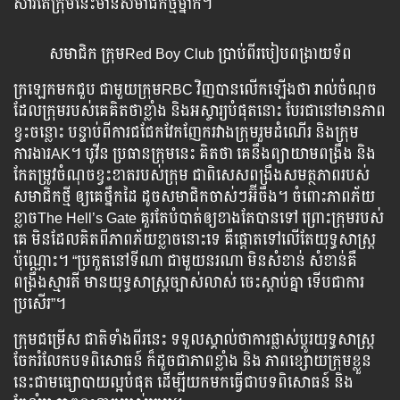
សារ​តែ​ក្រុម​នេះ​មាន​សមាជិក​ថ្មី​ម្នាក់។
សមាជិក​ ក្រុម​Red Boy Club ប្រាប់​ពី​របៀប​ពង្រាយ​ទ័ព
ក្រឡេក​មក​ជួប ​ជាមួយ​ក្រុម​RBC វិញ​បាន​លើក​ឡើង​ថា រាល់​ចំណុច​
ដែល​ក្រុម​របស់​គេ​គិត​ថា​ខ្លាំង និង​អស្ចារ្យ​បំផុត​នោះ បែរ​ជា​នៅ​មាន​ភាព​
ខ្វះ​ចន្លោះ បន្ទាប់​ពី​ការ​ជជែក​វែកញែក​រវាង​ក្រុម​រួម​ដំណើរ និង​ក្រុម​
ការងារ​AK។ បូវីន ប្រធាន​ក្រុម​នេះ គិត​ថា គេ​នឹង​ព្យាយាម​ពង្រឹង និង​
កែតម្រូវ​ចំណុច​ខ្វះខាត​របស់​ក្រុម ជា​ពិសេស​ពង្រឹង​សមត្ថភាព​របស់​
សមាជិក​ថ្មី ឲ្យ​គេ​ថ្នឹក​ដៃ ដូច​សមាជិក​ចាស់ៗ​អ៊ីចឹង។ ចំពោះ​ភាព​ភ័យ​
ខ្លាច​The Hell’s Gate គួរ​តែ​បំបាត់​ឲ្យ​ខាង​តែ​បាន​ទៅ ព្រោះ​ក្រុម​របស់​
គេ មិន​ដែល​គិត​ពី​ភាព​ភ័យ​ខ្លាច​នោះ​ទេ គឺ​ផ្ដោត​ទៅ​លើ​តែ​យុទ្ធសាស្ត្រ​
ប៉ុណ្ណោះ។ “ប្រកួត​នៅ​ទីណា ជាមួយ​នរណា មិន​សំខាន់ សំខាន់​គឺ​
ពង្រឹង​ស្មារតី មាន​យុទ្ធសាស្ត្រ​ច្បាស់​លាស់ ចេះ​ស្ដាប់​គ្នា ទើប​ជា​ការ​
ប្រសើរ”។
ក្រុម​ជម្រើស​ ជាតិ​ទាំង​ពីរ​នេះ ទទួល​ស្គាល់​ថា​ការ​ផ្លាស់​ប្ដូរ​យុទ្ធសាស្ត្រ
ចែក​រំលែក​បទពិសោធន៍​ ក៏​ដូចជា​ភាព​ខ្លាំង និង​ ភាព​ខ្សោយ​ក្រុម​ខ្លួន​
នេះ​ជា​មធ្យោបាយ​ល្អ​បំផុត ដើម្បី​យក​មក​ធ្វើ​ជា​បទ​ពិសោធន៍ និង​