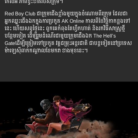
កែលំអ ភាព​ខ្វះខាត​របស់​ក្រុម។
Red Boy Club ​ជា​ក្រុម​ជើង​ខ្លាំង​មួយ​ក្នុង​ចំណោម​​ពីរ​ក្រុម​ ដែល​ជា​
អ្នក​ឈ្នះ​ជើង​ឯក​ក្នុង​ការ​ប្រកួត​ AK Online កាល​ពី​ខែ​វិច្ឆិកា​កន្លង​ទៅ​
នេះ ហើយ​សព្វ​ថ្ងៃ​នេះ ពួក​គេ​កំពុង​តែ​ហ្វឹកហាត់​ និង​រក​វិធីសាស្រ្ត​ថ្មី​​
បន្ថែម​ទៀត​ ដើម្បី​រួម​ដំណើរ​ជាមួយ​ក្រុម​ជើ់ងឯក The Hell’s
Gateដើម្បី​ត្រៀម​ទៅ​ប្រកួត ​វគ្គ​ជម្រុះ​អន្តរជាតិ ជាបន្ត​ទៀត​នៅ​ប្រទេស​
ម៉ាឡេស៊ី​ពាក់កណ្ដាល​ខែ​មករា ខាង​មុខ​នេះ។