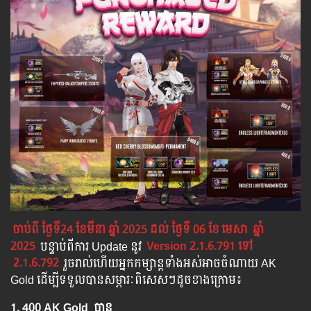
ចាប់ពី ថ្ងៃទី​24 ខែមីនា ឆ្នាំ 2025 ដល់ ថ្ងៃទី 06 ខែ
មេសា
ឆ្នាំ
2025
បន្ទាប់​​ពី​​ការ ​Update ​នូវ
​
Version 2.1.6.791 ​ទៅ​
2.1.6.792
រួចរាល់ហើយអ្នកកម្សាន្ដទាំងអស់អាចចំណាយ AK
Gold ដើម្បីទទួលបានសម្ភារៈពិសេសៗដូចខាងក្រោម៖
1. 400 AK Gold បាន