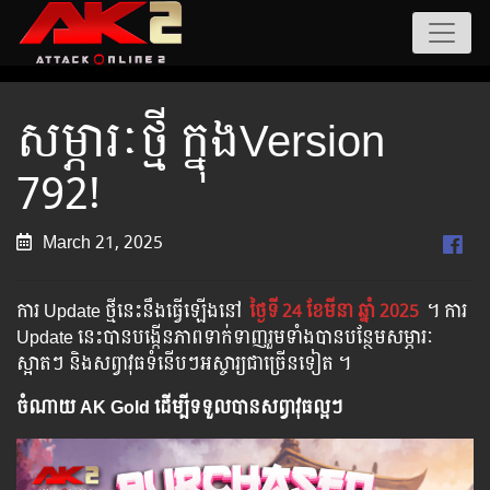
សម្ភារៈថ្មី ក្នុងVersion
792!
March 21, 2025
ការ Update ថ្មីនេះនឹងធ្វើឡើងនៅ​
ថ្ងៃទី
24 ខែមីនា ឆ្នាំ 2025
។​​ ការ
Update នេះបានបង្កើនភាពទាក់ទាញរួមទាំងបានបន្ថែមសម្ភារៈ
ស្អាតៗ និងសព្វាវុធទំនើបៗអស្ចារ្យជាច្រើនទៀត ។
ចំណាយ AK Gold ដើម្បីទទួលបានសព្វាវុធល្អៗ