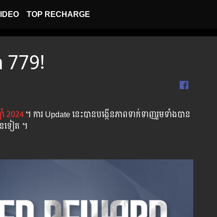
IDEO
TOP RECHARGE
on 779!
្នាំ 2024
។​​ ការ Update នេះបានបង្កើនភាពទាក់ទាញរួមទាំងបាន
្រើនទៀត ។