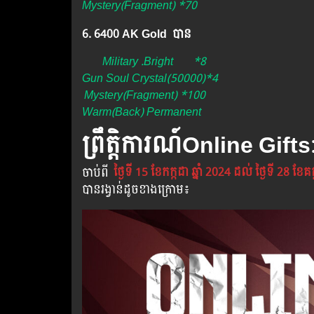
Mystery(Fragment) *70
6. 6400 AK Gold បាន
Military .Bright
*8
Gun Soul Crystal(50000)*4
Mystery(Fragment) *100
Warm(Back) Permanent
ព្រឹត្តិការណ៍​Online Gifts
ចាប់​ពី​
ថ្ងៃទី 15 ខែកក្កដា ឆ្នាំ 2024 ដល់ ថ្ងៃទី 28 ខែគក
បាន​រង្វាន់​ដូចខាងក្រោម​៖