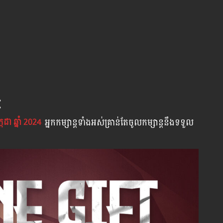
:
្កដា ឆ្នាំ 2024
អ្នក​កម្សាន្ដ​ទាំងអស់​គ្រាន់​តែ​ចូល​កម្សាន្ដ​នឹង​ទទួល​