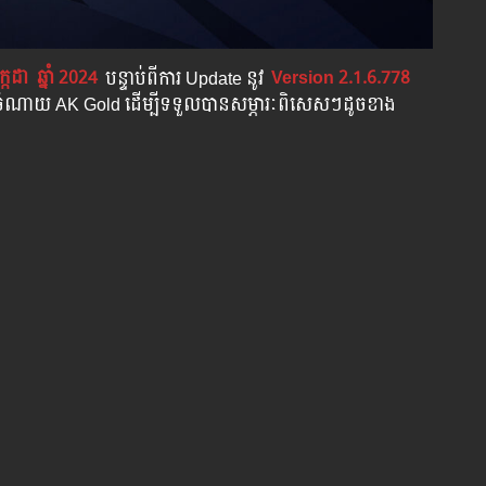
ក្កដា
ឆ្នាំ 2024
បន្ទាប់​​ពី​​ការ ​Update ​នូវ
​
Version 2.1.6.778 ​
ាចចំណាយ AK Gold ដើម្បីទទួលបានសម្ភារៈពិសេសៗដូចខាង