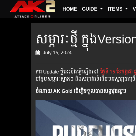
HOME
GUIDE
ITEMS
V
សម្ភារៈថ្មី ក្នុងVersi
July 15, 2024
ការ Update ថ្មីនេះនឹងធ្វើឡើងនៅ​
ថ្ងៃទី 15 ខែកក្កដា ឆ
បន្ថែមសម្ភារៈស្អាតៗ និងសព្វាវុធទំនើបៗអស្ចារ្យជាច
ចំណាយ AK Gold ដើម្បីទទួលបានសព្វាវុធល្អៗ