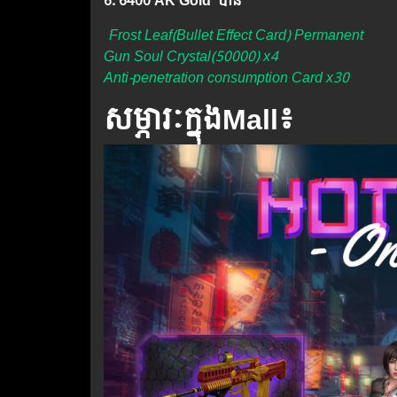
6. 6400 AK Gold បាន
Frost Leaf(Bullet Effect Card) Permanent
Gun Soul Crystal(50000) x4
Anti-penetration consumption Card x30
សម្ភារៈក្នុងMall៖