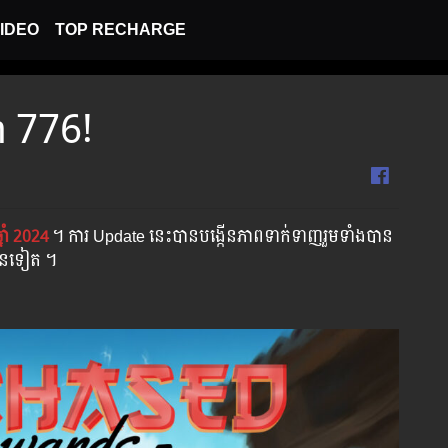
IDEO
TOP RECHARGE
on 776!
្នាំ 2024
។​​ ការ Update នេះបានបង្កើនភាពទាក់ទាញរួមទាំងបាន
្រើនទៀត ។