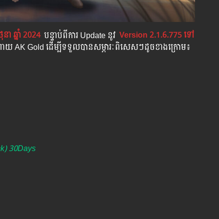
ថុនា ឆ្នាំ 2024
បន្ទាប់​​ពី​​ការ ​Update ​នូវ
​
Version 2.1.6.775 ​ទៅ​
ំណាយ AK Gold ដើម្បីទទួលបានសម្ភារៈពិសេសៗដូចខាងក្រោម៖
ck) 30Days