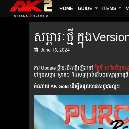
HOME
GUIDE
ITEMS
V
សម្ភារៈថ្មី ក្នុងVersi
June 15, 2024
ការ Update ថ្មីនេះនឹងធ្វើឡើងនៅ​
ថ្ងៃទី 17 ខែមិថុនា ឆ
បន្ថែមសម្ភារៈស្អាតៗ និងសព្វាវុធទំនើបៗអស្ចារ្យជាច
ចំណាយ AK Gold ដើម្បីទទួលបានសព្វាវុធល្អៗ