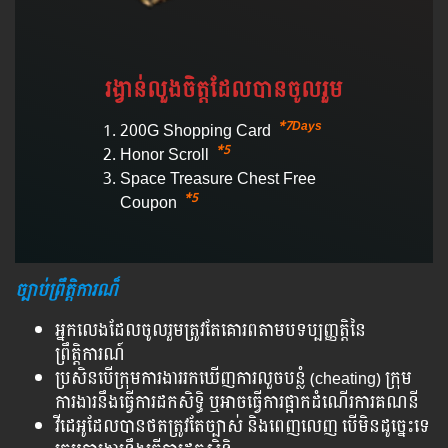
រង្វាន់​លួង​ចិត្ត​ដែល​បាន​ចូល​រួម
*7Days
200G Shopping Card
*5
Honor Scroll
Space Treasure Chest Free
*5
Coupon
ច្បាប់ព្រឹត្តិការណ៏
អ្នកលេងដែលចូលរួមត្រូវតែគោរពតាមបទប្បញ្ញត្តិនៃ
ព្រឹត្តិការណ៍
ប្រសិនបើ​ក្រុមការងាររក​ឃើញ​ការ​លួច​បន្លំ (cheating) ក្រុម
ការងារនឹងធ្វើការ​ដក​សិទ្ធិ​ ឬអាច​ធ្វើ​ការ​ផ្អាក​ដំណើរ​ការ​គណនី
វីដេអូដែលបានថតត្រូវតែច្បាស់ និងពេញលេញ បើមិនដូច្នេះទេ