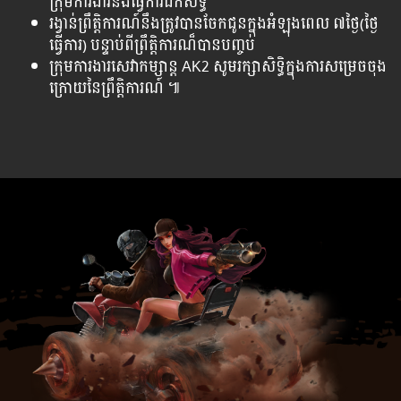
ក្រុមការងារនឹងធ្វើការ​ដក​សិទ្ធិ
រង្វាន់ព្រឹត្តិការណ៍នឹងត្រូវបានចែកជូនក្នុងអំឡុងពេល ៧ថ្ងៃ(ថ្ងៃ
ធ្វើការ) បន្ទាប់ពីព្រឹត្តិការណ៏បានបញ្ចប់
ក្រុមការងារសេវាកម្សាន្ត AK2 សូមរក្សាសិទ្ធិក្នុងការសម្រេចចុង
ក្រោយនៃព្រឹត្តិការណ៍ ៕