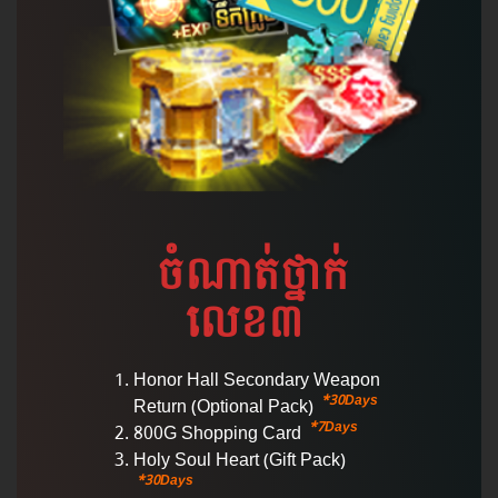
ចំណាត់​ថ្នាក់​
លេខ៣
Honor Hall Secondary Weapon
*30Days
Return (Optional Pack)
*7Days
800G Shopping Card
Holy Soul Heart (Gift Pack)
*30Days