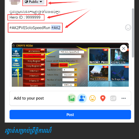
រង្វាន់សម្រាប់ព្រឹត្តិការណ៏