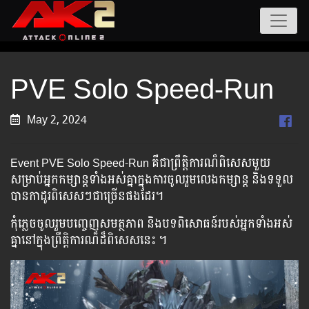
PVE Solo Speed-Run
May 2, 2024
Event PVE Solo Speed-Run គឺ​ជា​ព្រឹត្តិការណ៏​ពិសេស​មួយ​
សម្រាប់​អ្នក​កម្សាន្ត​ទាំង​អស់​គ្នា​ក្នុង​ការ​ចូល​រួម​លេង​កម្សាន្ត និង​ទទួល​
បាន​កាដូរ​ពិសេស​ៗ​ជា​ច្រើន​ផង​ដែរ​។
កុំ​ភ្លេច​ចូល​រួម​បញ្ចេញ​សមត្ថភាព​ និង​​បទ​ពិសោធន៍​​របស់​អ្នក​ទាំង​អស់​
គ្នា​នៅ​ក្នុង​ព្រឹត្តិការណ៏​ដ៏​ពិសេស​នេះ ។