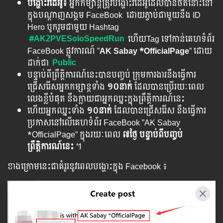
បង្ហោះវីដេអូ៖
អ្នក​កម្សាន្ត​ត្រូវ​បង្ហោះ​វីដេអូ​ដែល​បាន​ថត​នោះ​នៅ​
ក្នុង​បណ្តាញ​សង្គម​ FaceBook ​ ដោយ​ភ្ចាប់​ជាមួយ​នឹង​ ID
Hero បូក​រួម​ជាមួយ​ Hashtag
#AK2PVESoloSpeedRun
ហើយTag ទៅ​កាន់​គេហ​ទំព័រ​
​FaceBook ផ្លូវ​ការណ៍ ”​
AK Sabay *OfficialPage
” ដោយ
ដាក់​ជា
Public
បន្ទាប់ពីព្រឹត្តិការណ៍នេះបានបញ្ចប់ ក្រុមការងារនឹងធ្វើការ
ជ្រើសរើសអ្នកកម្សាន្តទាំង
១០នាក់
ដែល​បាន​ប្រើ​រយៈ​ពេល​
លេង​ខ្លី​បំផុត​ នឹង​ក្លាយ​ជា​អ្នក​ឈ្នះ​ក្នុង​ព្រឹត្តិការណ៍​នេះ​
ហើយ​អ្នក​ឈ្នះ​ទាំង​
១០នាក់
​ ដែល​​បាន​​ជ្រើស​រើស​​ នឹង​ធ្វើ​ការ​
ប្រកាស​នៅ​លើ​គេហទំព័រ​ FaceBook ”​AK Sabay
*OfficialPage” ក្នុង​រយៈ​ពេល
​៧​ថ្ងៃ​ បន្ទាប់​ពី​បញ្ចប់​
ព្រឹត្តិការណ៍នេះ​
។
ខាង​ក្រោមនេះ​ជា​គំរូរ​នូវ​ពេល​បង្ហោះ​ក្នុង​ Facebook ៖