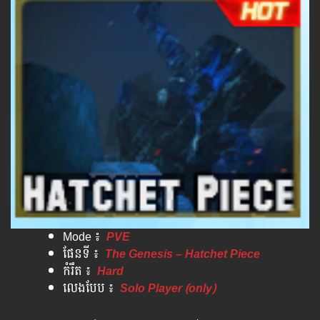
Mode ៖
PVE
ផែន​ទី​ ៖
The Genesis – Hatchet Piece
កំរឹត​ ៖
Hard
លេង​បែប​ ៖
Solo Player (only)