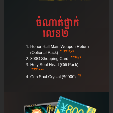
ចំណាត់​ថ្នាក់​
លេខ២
Honor Hall Main Weapon Return
*
30Days
(Optional Pack)
*7Days
800G Shopping Card
Holy Soul Heart (Gift Pack)
*30Days
*8
Gun Soul Crystal (50000)