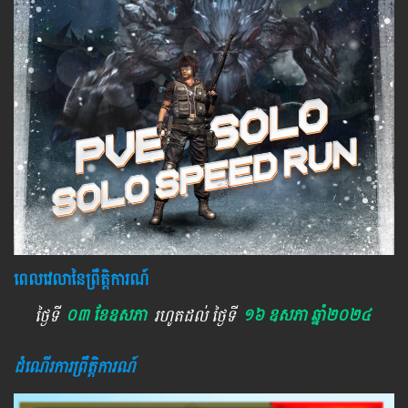
ពេលវេលានៃព្រឹត្តិការណ៍
ថ្ងៃទី
០៣ ខែឧសភា
រហូតដល់ ថ្ងៃទី
១៦ ឧសភា ឆ្នាំ២០២៤
ដំណើរការព្រឹត្តិការណ៍