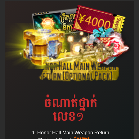
ចំណាត់​ថ្នាក់​
លេខ
១
Honor Hall Main Weapon Return
*30Days