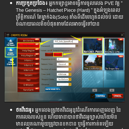
ការប្រកួតប្រជែង៖
អ្នកកម្សាន្តអាចធ្វើការចូលលេង PVE វគ្គ​ ”
The Genesis – Hatchet Piece (Hard) ” ក្នុងអំឡុងពេល
ព្រឹត្តិការណ៍ តែម្នាក់ឯង(Solo)​ តាំងពីដើមរហូតដល់ចប់ ដោយ​
ចំណាយ​ពេល​តិច​បំផុត​តាម​ដែល​អាច​ធ្វើ​ទៅ​បាន​
ថតវីដេអូ៖
អ្នកលេង​ត្រូវ​ថត​វីដេអូ​នូវ​ដំណើរ​ការ​ពេញ​លេញ​ នៃ​
ការ​លេង​របស់​ខ្លួន​ ហើយ​ធានា​បាន​ថា​វីដេអូ​ច្បាស់​ហើយ​មិន​
មាន​ឈុត​ណា​មួយ​ត្រូវ​បាន​ខក​ខាន​ ឬ​ធ្វើ​ការ​កាត់​ត​ឡើយ​