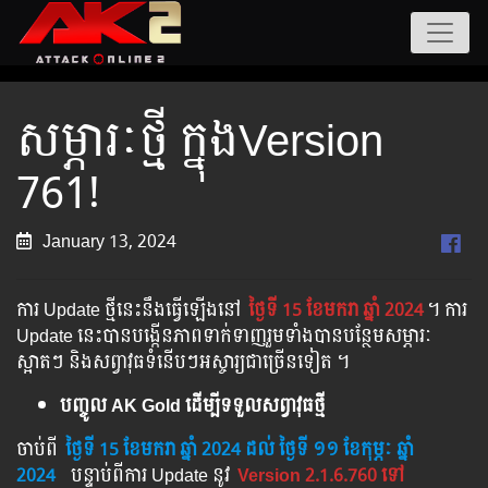
សម្ភារៈថ្មី ក្នុងVersion
761!
January 13, 2024
ការ Update ថ្មីនេះនឹងធ្វើឡើងនៅ​
ថ្ងៃទី 15 ខែមករា ឆ្នាំ 2024
។​​ ការ
Update នេះបានបង្កើនភាពទាក់ទាញរួមទាំងបានបន្ថែមសម្ភារៈ
ស្អាតៗ និងសព្វាវុធទំនើបៗអស្ចារ្យជាច្រើនទៀត ។
បញ្ចូល AK Gold ដើម្បីទទួលសព្វាវុធថ្មី
ចាប់ពី ​​
ថ្ងៃទី 15 ខែមករា ឆ្នាំ 2024
ដល់​ ថ្ងៃទី ១១ ខែកុម្ភៈ ឆ្នាំ
2024
បន្ទាប់​​ពី​​ការ ​Update ​នូវ ​
Version 2.1.6.760 ទៅ​