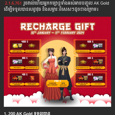
2.1.6.761
រួច​​រាល់​​ហើយ​​អ្នក​​កម្សាន្ដ​​ទាំង​​អស់​​អាច​​បញ្ចូល​ AK Gold ​​
​ដើម្បី​​ទទួល​​បាន​សព្វាវុធ​ និង​​សម្ភារៈ​ពិសេស​ៗ​ដូច​ខាង​ក្រោម៖​
1.​ 200 AK Gold ទទួលបាន