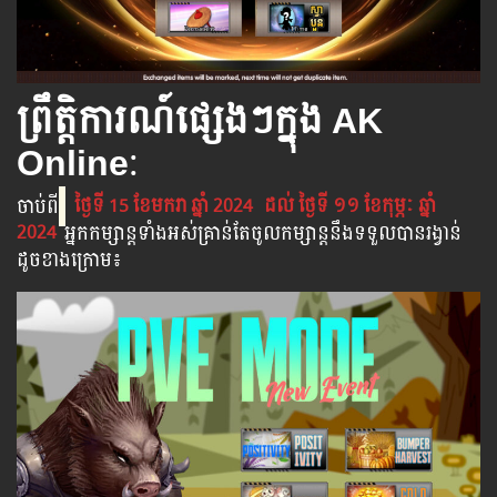
ព្រឹត្តិការណ៍ផ្សេងៗក្នុង AK
Online
:
ចាប់​ពី
ថ្ងៃទី 15 ខែមករា ឆ្នាំ 2024
ដល់​ ថ្ងៃទី ១១ ខែកុម្ភៈ ឆ្នាំ
2024
អ្នក​កម្សាន្ដ​ទាំងអស់​គ្រាន់​តែ​ចូល​កម្សាន្ដ​នឹង​ទទួល​បាន​រង្វាន់​
ដូចខាងក្រោម​៖