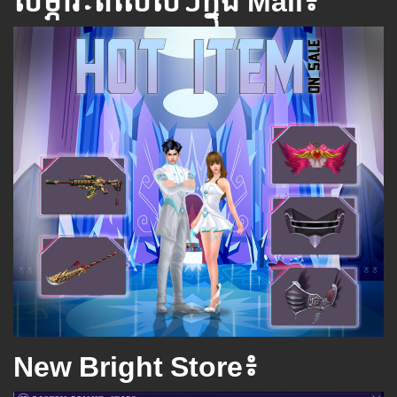
សម្ភារៈពិសេស​ៗ​ក្នុង Mall៖
New Bright Store៖