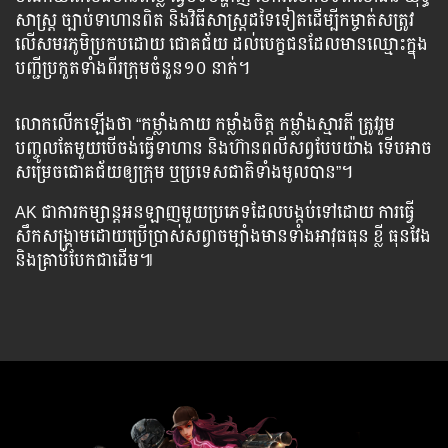
សាស្ត្រ ច្បាប់​ទាហាន​ពិត និង​វិធីសាស្ត្រ​ដទៃ​ទៀត​ដើម្បី​កម្ចាត់​សត្រូវ​
លើ​សមរភូមិ​ប្រកប​ដោយ​ ជោគជ័យ ដល់​បេក្ខជន​ដែល​មាន​ឈ្មោះ​ក្នុង​
បញ្ជី​ប្រកួត​ទាំងពីរ​ក្រុម​ចំនួន​១០​ នាក់។
លោក​​លើក​ឡើង​ថា “កម្លាំង​កាយ​ កម្លាំង​ចិត្ត កម្លាំង​ស្មារតី ត្រូវ​រួម​
បញ្ចូល​តែ​មួយ​បើ​ចង់​ធ្វើ​ទាហាន និង​ហ៊ាន​ពលី​សព្វ​បែបយ៉ាង ទើប​អាច​
សម្រេច​ជោគជ័យ​ឲ្យ​ក្រុម ឬ​ប្រទេស​ជាតិ​ទាំង​មូល​បាន”។
AK ជា​ការ​កម្សាន្ត​អនឡាញ​មួយ​ប្រភេទ​ដែល​បង្កប់​ទៅ​ដោយ ការ​ធ្វើ​
សឹកសង្គ្រាម​ដោយ​ប្រើប្រាស់​សព្វា​ចម្បាំង​មាន​ទាំង​អាវុធ​ធុន​ ខ្លី ធុន​វែង
និង​គ្រាប់បែក​ជាដើម៕