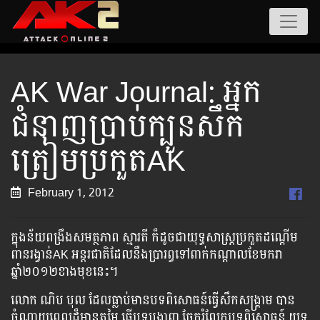
AK War Journal: អ្នក​
ជំនាញ​ប្រាប់​ក្បួន​សឹក
ត្រៀម​ប្រកួត​AK
February 1, 2012
ក្នុង​ន័យ​ពង្រឹង​សមត្ថភាព ស្មារតី ក៏​ដូចជា​យុទ្ធសាស្ត្រ​ប្រកួត​ដណ្ដើម​
ពានរង្វាន់​AK អន្តរជាតិ​ដែល​នឹង​ប្រារព្ធ​ទៅ​ពាក់​កណ្ដាល​ខែ​មករា
ឆ្នាំ២០១២​ខាង​មុខ​នេះ។
លោក ​ណិប បុល ដែល​ធ្លាប់​មាន​បទពិសោធន៍​ធ្វើ​សឹកសង្គ្រាម បាន​
ចំណាយ​ពេល​ដ៏​មាន​តម្លៃ ​ធ្វើ​បទ​បង្ហាញ ចែករំលែក​បទពិសោធន៍ យុទ្ធ