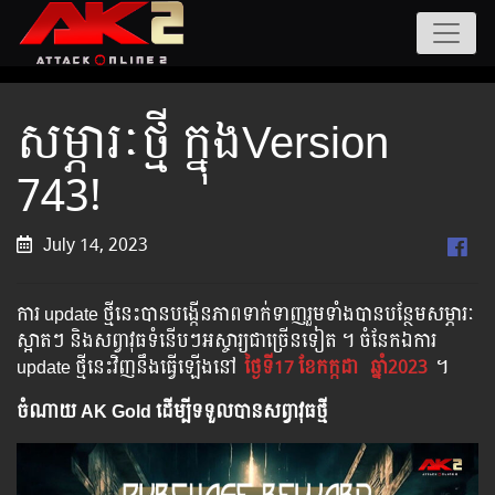
សម្ភារៈថ្មី ក្នុងVersion
743!
July 14, 2023
ការ update ថ្មីនេះបានបង្កើនភាពទាក់ទាញរួមទាំងបានបន្ថែមសម្ភារៈ
ស្អាតៗ និងសព្វាវុធទំនើបៗអស្ចារ្យជាច្រើនទៀត ។ ចំនែកឯការ
update ថ្មីនេះវិញនឹងធ្វើឡើងនៅ​
ថ្ងៃទី17 ខែកក្កដា
ឆ្នាំ2023
។
ចំណាយ AK Gold ដើម្បីទទួលបានសព្វាវុធថ្មី