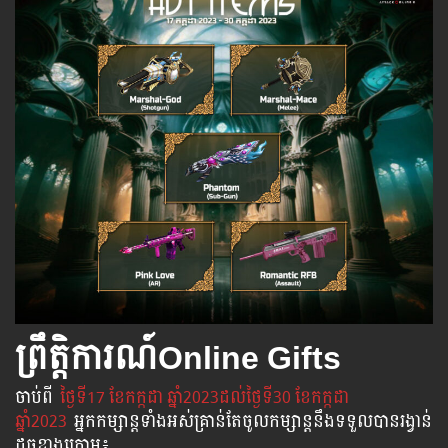
ព្រឹត្តិការណ៍​Online Gifts
ចាប់​ពី
​ ថ្ងៃ​ទី17 ខែកក្កដា ឆ្នាំ2023ដល់​ថ្ងៃ​ទី30 ខែកក្កដា​
ឆ្នាំ2023
អ្នក​កម្សាន្ដ​ទាំងអស់​គ្រាន់​តែ​ចូល​កម្សាន្ដ​នឹង​ទទួល​បាន​រង្វាន់​
ដូចខាងក្រោម​៖