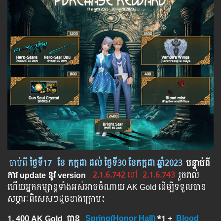
ចាប់ពី
ថ្ងៃទី17
ខែ
កក្កដា
ដល់ ថ្ងៃទី
30 ខែកក្កដា ឆ្នាំ2023
បន្ទាប់​​ពី​​
ការ ​update ​នូវ ​version
2.1.6.742
​ទៅ​
2.1.6.743
រួចរាល់
ហើយអ្នកកម្សាន្ដទាំងអស់អាចចំណាយ AK Gold ដើម្បីទទួលបាន
សម្ភារៈពិសេសៗដូចខាងក្រោម៖
1. 400 AK Gold បាន
Spring(Honor Hall)
*1 +
Blood