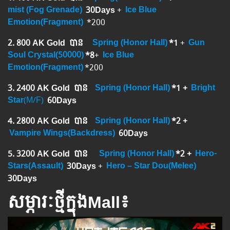
mist (Fog Grenade)
​
30Days
​ +
Ice Blue
Emotion(Fragment)
​ *200
2. 800 AK Gold បាន ​
Spring
(Honor Hall)
*1
+
Gun
Soul Crystal(50000)
*8
+
Ice Blue
Emotion(Fragment)
*200
3. 2400 AK Gold បាន ​
Spring
(Honor Hall)
*1​​​ +
Bright
Star
(M/F)
60Days
4. 2800 AK Gold បាន
Spring
(Honor Hall)
*2 +
Vampire Wings(Backdress)
​
60Days
5. 3200 AK Gold បាន ​​
Spring
(Honor Hall)
*2 +
Hero-
Stars(Assault)
30Days
+
Hero – Star Dou(Melee)
30Days
សម្ភារៈថ្មីក្នុងMall៖