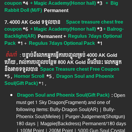
coupon
*4
+ Magic Academy(Honor hall)
*3
+ Big
Rabbit Doll (M/F)
Permanent
7. 4000 AK Gold ទទួលបាន
Space treasure chest free
coupon
*6
+ Magic Academy(Honor hall)
*3
+ Balrog-
Backlight(AR)
​ ​
Permanent
+​​
Regulus 7days Optional
Pack
​ *1
​ +​​
Regulus 7days Optional Pack​
*1
ចំណាំ
​​​ :
បន្ទាប់ពីលោកអ្នក​ធ្វើការបញ្ចូលគ្រប់ 4000​ AK Gold​
ហើយ , រាល់ការបញ្ចូលបន្ថែម 800 AK​ Gold​​ ពីលើនេះ លោកអ្នក
នឹងអាចទទួលបាន​
Space Treasure chest Free Coupon
*5 ,
Hornor Scroll
*5
​​ ,
Dragon Soul and Phoenix
Soul(Gift Pack)
*1 ,
Dragon Soul and Phoenix Soul(Gift Pack)
:
Open
must get 1 Sky Dragon(Fragment) and one of
following items: Bully-Dragon Soul(AR) | Bully-
Phoenix Soul(Melee) | Purger-Judgement(Shotgun)
180 days | Magpie(Backdress) Permanent/180 days
| 100M Point | 200M Point | 5000 Gun Soul Crystal