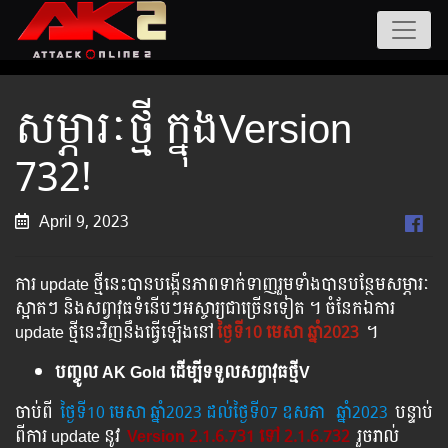
សម្ភារៈថ្មី ក្នុងVersion
732!
April 9, 2023
ការ update ថ្មីនេះបានបង្កើនភាពទាក់ទាញរួមទាំងបានបន្ថែមសម្ភារៈ
ស្អាតៗ និងសព្វាវុធទំនើបៗអស្ចារ្យជាច្រើនទៀត ។ ចំនែកឯការ
update ថ្មីនេះវិញនឹងធ្វើឡើងនៅ
ថ្ងៃទី10 មេសា ឆ្នាំ2023
។
បញ្ចូល AK Gold ដើម្បីទទួលសព្វាវុធថ្មីV
ចាប់ពី ​​
ថ្ងៃ​ទី10 មេសា​​ ឆ្នាំ2023 ដល់​ថ្ងៃ​ទី07 ឧសភា
​
ឆ្នាំ2023
បន្ទាប់​​
ពី​​ការ ​update ​នូវ ​
Version 2.1.6.731 ទៅ​ 2.1.6.732
រួច​​រាល់​​