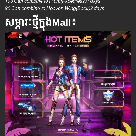
100 Can combine to Plum(Facedress)7 days
80 Can combine to Heaven Wing(Back)3 days
សម្ភារៈថ្មីក្នុងMall៖