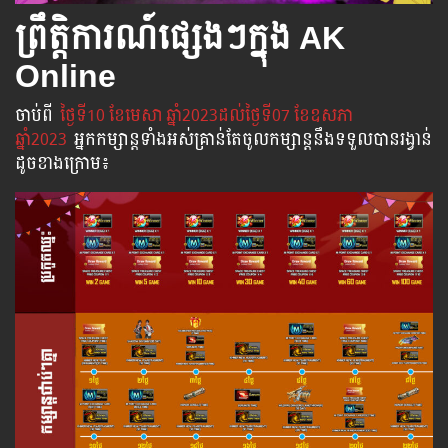
ព្រឹត្តិការណ៍ផ្សេងៗក្នុង AK
Online
ចាប់​ពី
​ ថ្ងៃ​ទី10 ខែមេសា ឆ្នាំ2023ដល់​ថ្ងៃ​ទី07 ខែឧសភា​
ឆ្នាំ2023
អ្នក​កម្សាន្ដ​ទាំងអស់​គ្រាន់​តែ​ចូល​កម្សាន្ដ​នឹង​ទទួល​បាន​រង្វាន់​
ដូចខាងក្រោម​៖