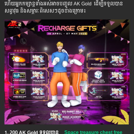
ហើយ​​អ្នក​​កម្សាន្ដ​​ទាំង​​អស់​​អាច​​បញ្ចូល​ AK Gold ​​ ​ដើម្បី​​ទទួល​​បាន​
សព្វាវុធ​ និង​​សម្ភារៈ​ពិសេស​ៗ​ដូច​ខាង​ក្រោម៖​
1.​ 200 AK Gold ទទួលបាន
Space treasure chest free