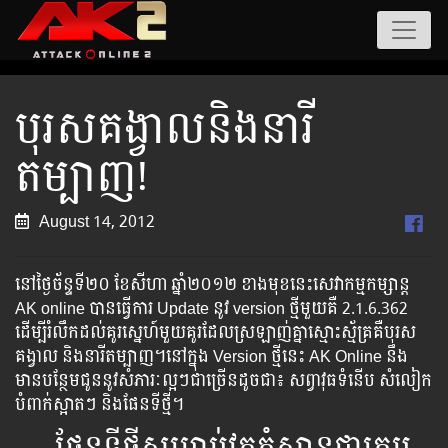
បុរសគង្វាលនិងនារី
តម្បាញ!
August 14, 2012
នៅថ្ងៃ​ច័ន្ទ​ទី​២០ ខែសីហា ឆ្នាំ២០១២ ខាង​មុខ​នេះ​សេវា​កម្ម​កម្សាន្ដ​
AK online បាន​ធ្វើ​ការ​ Update នូវ version ថ្មី​មួយ​គឺ 2.1.6.362
ដើម្បី​រំលឹក​ដល់​​គូរ​ស្នេហ៍​មួយគូរ​​ដែល​ស្រឡាញ់គ្នា​ស្មោះស្ម័គ្រ​គឺ​បុរស​
គង្វាល ​និង​​នារី​តម្បាញ។​នៅក្នុង Version ថ្មីនេះ AK Online នឹង​
មាន​​បន្ថែម​​ជូន​នូវ​​សំភារៈ​ល្អៗ​ជាច្រើន​ដូចជា៖ សព្វាវុធ​ទំនើប សំលៀក​
បំពាក់​ស្អាតៗ និង​ផែន​ទី​ថ្មី។