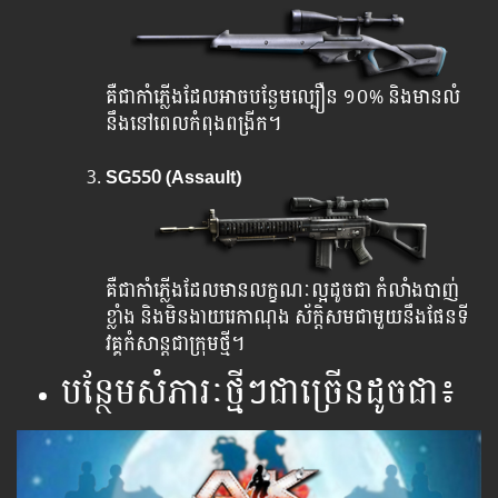
គឺ​ជា​កាំភ្លើង​ដែល​អាច​​បន្ងែម​ល្បឿន ១០% និង​មាន​លំ​
នឹង​នៅ​ពេល​កំពុង​ពង្រីក។​
SG550 (Assault)
គឺ​ជា​កាំភ្លើង​ដែល​មាន​លក្ខណៈ​ល្អ​ដូចជា​ កំលាំង​បាញ់
ខ្លាំង និង​មិន​ងាយ​រេ​កា​ណុង ស័ក្តិសមជាមួយនឹងផែនទី
វគ្គកំសាន្តជាក្រុមថ្មី​។
បន្ថែមសំភារៈថ្មីៗជាច្រើនដូចជា៖