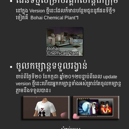
ផែនទីថ្មីសម្រាប់វគ្គកំសាន្តជាក្រុម
នៅក្នុង Version ថ្មី​នេះ​ដែល​ក៏​មាន​បន្ថែម​ជូន​នូវ​ផែន​ទីថ្មី​១
ទៀត​គឺ Bohai Chemical Plant។
ចូលកម្សាន្ដទទួលរង្វាន់
ចាប់ពីថ្ងៃទី២០ ខែកក្កដា ឆ្នាំ២០១២​បន្ទាប់​ពីពេល update
version ថ្មី​នេះហើយ​អ្នក​កម្សាន្ដ​​ទាំងអស់​គ្រាន់​តែ​ចូល​កម្សាន្ដ
ភ្លាម​នឹង​ទទួល​បាន៖