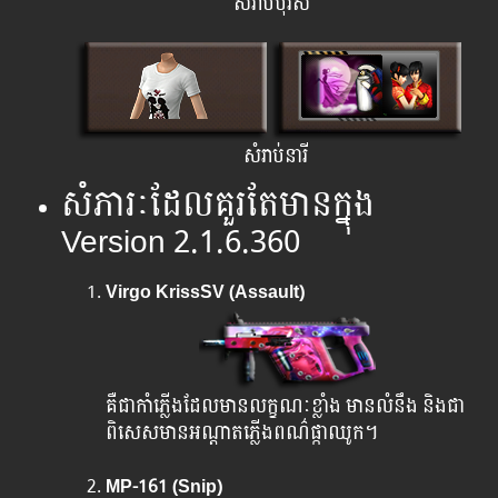
សំរាប់បុរស
សំរាប់នារី
សំភារៈ​ដែល​គួរ​តែ​មាន​ក្នុង
Version 2.1.6.360
Virgo KrissSV (Assault)
គឺ​ជា​កាំភ្លើង​ដែល​មាន​លក្ខណៈ​ខ្លាំង មាន​លំនឹង ​​និងជា
ពិសេស​មាន​អណ្តាតភ្លើងពណ៌ផ្កាឈូក។
MP-161 (Snip)