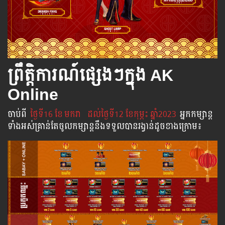
ព្រឹត្តិការណ៍ផ្សេងៗក្នុង AK
Online
ចាប់​ពី​
ថ្ងៃ​ទី16 ខែ
មករា
ដល់​ថ្ងៃ​ទី12 ខែកុម្ភះ ឆ្នាំ2023
អ្នក​កម្សាន្ដ​
ទាំងអស់​គ្រាន់​តែ​ចូល​កម្សាន្ដ​នឹង​ទទួល​បាន​រង្វាន់​ដូចខាងក្រោម​៖