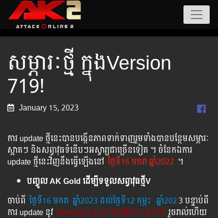
សម្ភារៈថ្មី ក្នុងVersion
719!
January 15, 2023
ការ update ថ្មីនេះបានបង្កើនភាពទាក់ទាញរួមទាំងបានបន្ថែមសម្ភារៈ
ស្អាតៗ និងសព្វាវុធទំនើបៗអស្ចារ្យជាច្រើនទៀត ។ ចំនែកឯការ
update ថ្មីនេះវិញនឹងធ្វើឡើងនៅ​
ថ្ងៃទី16 មករា ឆ្នាំ2022
។
បញ្ចូល AK Gold ដើម្បីទទួលសព្វាវុធថ្មីV
ចាប់ពី ​​
ថ្ងៃ​ទី16 មករា ​​ ឆ្នាំ2023 ដល់​ថ្ងៃ​ទី12 កុម្ភះ
ឆ្នាំ202
3 បន្ទាប់​​ពី​​
ការ ​update ​នូវ ​
Version 2.1.6.718 ទៅ​ 2.1.6.719
រួច​​រាល់​​ហើយ​​