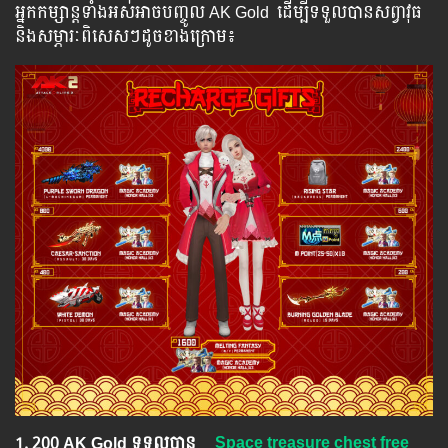
អ្នក​​កម្សាន្ដ​​ទាំង​​អស់​​អាច​​បញ្ចូល​ AK Gold ​​ ​ដើម្បី​​ទទួល​​បាន​សព្វាវុធ​
និង​​សម្ភារៈ​ពិសេស​ៗ​ដូច​ខាង​ក្រោម៖​
1.​ 200 AK Gold ទទួលបាន
Space treasure chest free