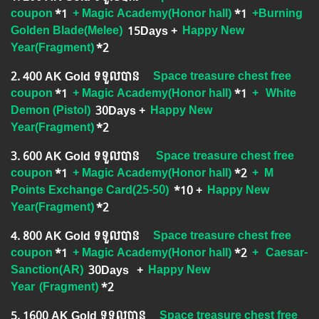
coupon
*1
+ Magic Academy(Honor hall)
*1
+Burning
Golden Blade(Melee)
15Days
​​
+
Happy New
Year(Fragment)
*2
2.​ 400 AK Gold ទទួលបាន
Space treasure chest free
coupon
*1
+ Magic Academy(Honor hall)
*1
+
White
Demon (Pistol)
30Days
+
Happy New
Year(Fragment)
*2
3.​ 600 AK Gold ទទួលបាន
Space treasure chest free
coupon
*1
+ Magic Academy(Honor hall)
*2
+ M
Points Exchange Card(25-50)
*10
+
Happy New
Year(Fragment)
*2
4.​ 800 AK Gold ទទួលបាន
Space treasure chest free
coupon
*1
+ Magic Academy(Honor hall)
*2
+
Caesar-
Sanction(AR)
30Days
+
Happy New
Year
(Fragment)
*2
5.​ 1600 AK Gold ទទួលបាន
Space treasure chest free