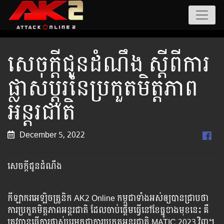
សេចក្ដីជូនដំណឹង ស្ដីពីការ
ផ្លាស់ប្តូរនៃប្រកួតមិត្តភាព
អន្តរជាតិ
December 5, 2022
សេចក្ដីជូនដំណឹង
កីឡាករអេឡិចត្រូនិក AK2 Online កម្ពុជាទាំងអស់ឲ្យបានជ្រាបថា
ការប្រកួតមិត្តភាពអន្តរជាតិ ដែលចាប់ផ្ដើមធ្វើនៅខែធ្នូខាងមុខនេះ គឺ
ត្រូវបានធ្វើការផ្លាស់ប្តូរមកជាការប្រកួតអន្តរជាតិ MATIC 2023 វិញ។