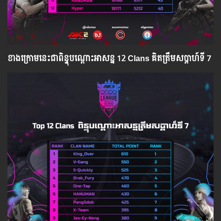
ខាងក្រោមនេះជាពិន្ទុបណ្ដោះអាសន្ន 12 Clans គិតត្រឹមសប្ដាហ៍ទី 7