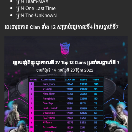
ក្រុម Team-MAX
ក្រុម One Last Time
ក្រុម The-UnKnowN
នេះជារូបភាព Clan ទាំង 12 សម្រាប់រដូវកាលទី4 នៃសប្ដាហ៍ទី7