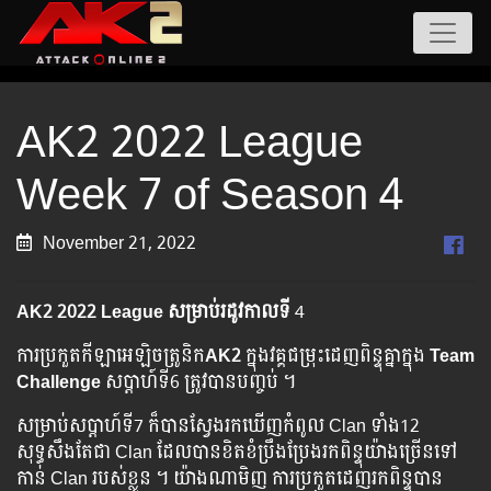
AK2 2022 League
Week 7 of Season 4
November 21, 2022
AK2 2022 League សម្រាប់រដូវកាលទី
4
ការប្រកួតកីឡាអេឡិចត្រូនិក
AK2
ក្នុងវគ្គជម្រុះដេញពិន្ទុគ្នាក្នុង
Team
Challenge
សប្ដាហ៍ទី6 ត្រូវបានបញ្ចប់ ។
សម្រាប់សប្ដាហ៍ទី7 ក៏បានស្វែងរកឃើញកំពូល Clan ទាំង12
សុទ្ធសឹងតែជា Clan ដែលបានខិតខំប្រឹងប្រែងរកពិន្ទុយ៉ាងច្រើនទៅ
កាន់ Clan របស់ខ្លួន ។ យ៉ាងណាមិញ ការប្រកួតដេញរកពិន្ទុបាន