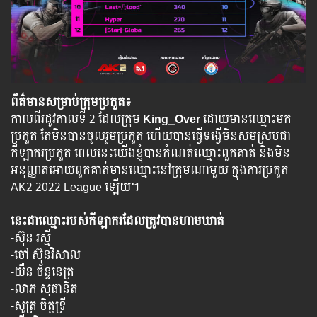
ព័ត៌មានសម្រាប់ក្រុមប្រកួត៖
កាលពីរដូវកាលទី 2 ដែលក្រុម
King_Over
ដោយមានឈ្មោះមក
ប្រកួត តែមិនបានចូលរួមប្រកួត ហើយបានធ្វើទង្វើមិនសមស្របជា
កីឡាករប្រកួត ពេលនេះយើងខ្ញុំបានកំណត់ឈ្មោះពួកគាត់ និងមិន
អនុញ្ញាតអោយពួកគាត់មានឈ្មោះនៅក្រុមណាមួយ ក្នុងការប្រកួត
AK2 2022 League ឡើយ។
នេះជាឈ្មោះរបស់កីឡាករដែលត្រូវបានហាមឃាត់
-ស៊ុន រស្មី
-ចៅ ស៊ុនវិសាល
-យឺន ច័ន្ទនេត្រ
-លាភ សុផានិត
-សូត្រ ចិត្តទ្រី