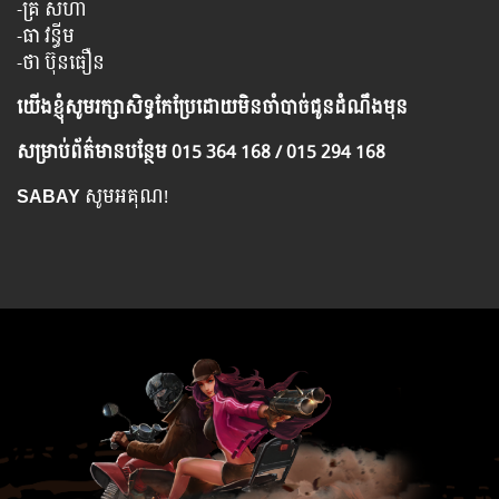
-គ្រី សីហា
-ធា វន្ធីម
-ថា ប៊ុនធឿន
យើង​ខ្ញុំ​សូម​រក្សា​សិទ្ធ​កែ​ប្រែ​ដោយ​មិន​ចាំ​បាច់​ជូន​ដំណឹង​មុន
សម្រាប់​ព័ត៌មាន​បន្ថែម​ 015 364 168 / 015 294 168
SABAY
សូមអគុណ!