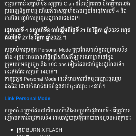
បន្តមកកាន់សប្តាហ៍ទី8 សម្រាប់ Clan ដទៃទៀតអាច នឹងធ្វើការលេង
ប្រដេញពិន្ទុជាបន្ត ហើយក៏ជាសប្ដាហ៍ចុងបញ្ចប់នៃរដូវកាលទី 4 និង
ការបិទបញ្ចប់ការប្រកួតរដូវកាលផងដែរ។
រដូវកាលទី 4 សប្ដាហ៍ទី8 ចាប់ផ្ដើមពីថ្ងៃទី 21 ខែ វិឆ្ឆិកា ឆ្នាំ2022 រហូត
ដល់ថ្ងៃទី 27 ខែ វិឆ្ឆិកា ឆ្នាំ2022 ។
សម្រាប់ការប្រកួត Personal Mode ក្រុមដែលជាប់ក្នុងរដូវកាលទី3
ទាំង 4ក្រុម អាចមានសិទ្ធិជ្រើសរើសកីឡាករណាម្នាក់នៅក្នុង
ក្រុមយកមកប្រកួត និង 10Clans ទៀតដែលជាប់ក្នុងរដូវកាលទី4
នេះផងដែរ សរុបគឺ 14នាក់។
ការប្រកួត Personal Mode នេះក៏មានការបើកចុះឈ្មោះចូលរួម
ផងដែរ ដោយកំណត់យកចំនួននាក់ចុះឈ្មោះ 14នាក់។
Link Personal Mode
សម្រាប់ 4 ក្រុមដែលជាជ័យលាភីជើងឯកប្រចាំរដូវកាលទី3 គឺត្រូវបាន
ឡើងមកកាន់រដូវកាលទី4 ដោយស្វ័យប្រវត្តិដោយមានដូចខាងក្រោម៖
ក្រុម BURN X FLASH