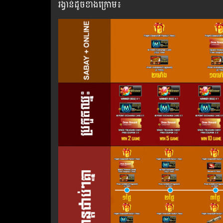
រង្វាន់​ដូចខាងក្រោម​៖