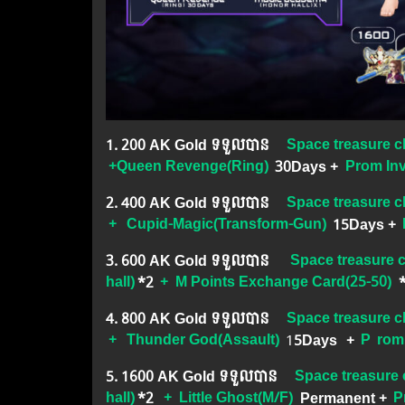
1.​ 200 AK Gold ទទួលបាន
Space treasure c
+Queen Revenge(Ring)
​
30Days
​​
+
Prom Inv
2.​ 400 AK Gold ទទួលបាន
Space treasure c
+
Cupid-Magic(Transform-Gun)
15Days
+
3.​ 600 AK Gold ទទួលបាន
Space treasure 
hall)
*2
+ M Points Exchange Card(25-50)
4.​ 800 AK Gold ទទួលបាន
Space treasure c
+
Thunder God(Assault)
1
5Days
+
P
rom 
5.​ 1600 AK Gold ទទួលបាន
Space treasure 
hall)
*2
+
Little Ghost(M/F)
Permanent +
P