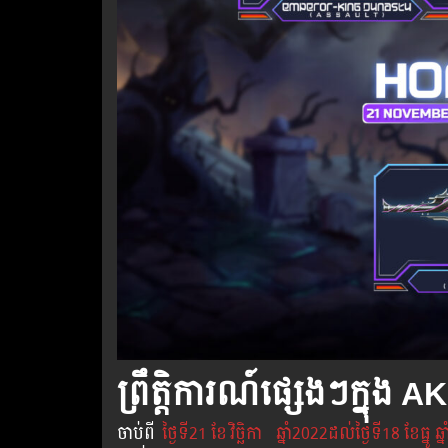
ព្រឹត្តិការណ៍ផ្សេងៗក្នុង 
ចាប់​ពី​
ថ្ងៃ​ទី21 ខែ
វិច្ឆិកា
ឆ្នាំ2022ដល់​ថ្ងៃ​ទី18 ខែធ្នូ​ ឆ