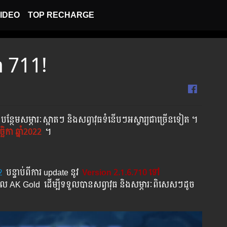
IDEO
TOP RECHARGE
on 711!
បន្ថែមសម្ភារៈស្អាតៗ និងសព្វាវុធទំនើបៗអស្ចារ្យជាច្រើនទៀត ។
ិច្ឆិកា ឆ្នាំ2022
។
2
បន្ទាប់​​ពី​​ការ ​update ​នូវ ​
Version 2.1.6.710 ទៅ​
បញ្ចូល​ AK Gold ​​ ​ដើម្បី​​ទទួល​​បាន​សព្វាវុធ​ និង​​សម្ភារៈ​ពិសេស​ៗ​ដូច​