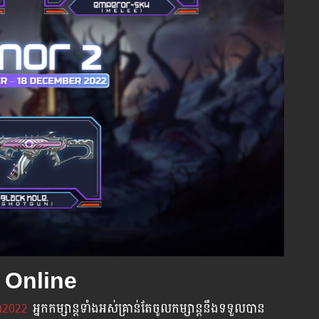
AK Online
្នាំ2022
អ្នក​កម្សាន្ដ​ទាំងអស់​គ្រាន់​តែ​ចូល​កម្សាន្ដ​នឹង​ទទួល​បាន​