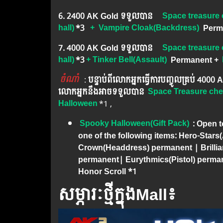
6. ​2400 AK Gold ទទួលបាន
Space treasure 
hall)
*3
+ Vampire Cloak(Backdress)
Perm
7. 4000 AK Gold ទទួលបាន
Space treasure 
hall)
*3
+ Tinker Bell(Assault)
​
Permanent
+
ចំណាំ
​​​ :
បន្ទាប់ពីលោកអ្នក​ធ្វើការបញ្ចូលគ្រប់ 4000
លោកអ្នកនឹងអាចទទួលបាន​
Space Treasure ch
Halloween
*1 ,
Spooky Halloween(Gift Pack)
: Open t
one of the following items: Hero-Stars(
Crown(Headdress) permanent | Brillia
permanent| Eurythmics(Pistol) perma
Honor Scroll *1
សម្ភារៈថ្មីក្នុងMall៖