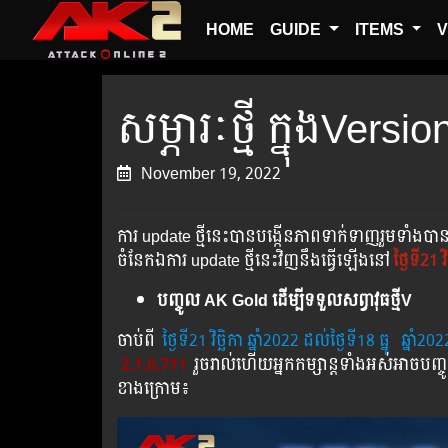
HOME
GUIDE
ITEMS
V
សម្ភារៈថ្មី ក្នុងVersi
November 19, 2022
ការ update ថ្មីនេះបានបង្កើនភាពទាក់ទាញរួមទាំងបាន
ចំនែកឯការ update ថ្មីនេះវិញនឹងធ្វើឡើងនៅ
ថ្ងៃទី21 វ
បញ្ចូល AK Gold ដើម្បីទទួលសព្វាវុធថ្មីV
ចាប់ពី ​​
ថ្ងៃ​ទី21 វិច្ឆិកា​​ ឆ្នាំ2022 ដល់​ថ្ងៃ​ទី18 ធ្នូ
​
ឆ្នាំ202
2.1.6.711
រួច​​រាល់​​ហើយ​​អ្នក​​កម្សាន្ដ​​ទាំង​​អស់​​អាច​​
ខាង​ក្រោម៖​