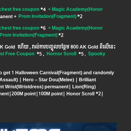
chest free coupon
*4
+ Magic Academy(Honor
anent
+
Prom Invitation(Fragment)
*2
chest free coupon
*6
+ Magic Academy(Honor
Prom Invitation(Fragment)
*2
​ AK Gold​ ហើយ , រាល់ការបញ្ចូលបន្ថែម 800 AK​ Gold​​ ពីលើនេះ
est Free Coupon
*5 ,
Hornor Scroll
*5
​​ ,
Spooky
o get 1 Halloween Carnival(Fragment) and randomly
Assault) | Hero – Star Dou(Melee) | Brilliant
nt Wrist(Wristdress) permanent| Lion(Ring)
nent|200M point|100M point| Honor Scroll *2|