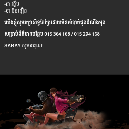
-ធា វន្ធីម
-ថា ប៊ុនធឿន
យើង​ខ្ញុំ​សូម​រក្សា​សិទ្ធ​កែ​ប្រែ​ដោយ​មិន​ចាំ​បាច់​ជូន​ដំណឹង​មុន
សម្រាប់​ព័ត៌មាន​បន្ថែម​ 015 364 168 / 015 294 168
SABAY
សូមអគុណ!