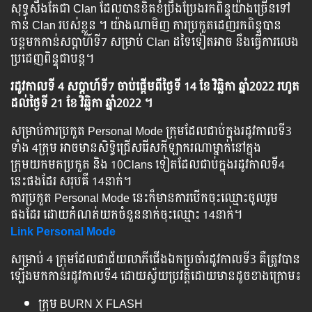
សុទ្ធសឹងតែជា Clan ដែលបានខិតខំប្រឹងប្រែងរកពិន្ទុយ៉ាងច្រើនទៅ
កាន់ Clan របស់ខ្លួន ។ យ៉ាងណាមិញ ការប្រកួតដេញរកពិន្ទុបាន
បន្តមកកាន់សប្តាហ៍ទី7 សម្រាប់ Clan ដទៃទៀតអាច នឹងធ្វើការលេង
ប្រដេញពិន្ទុជាបន្ត។
រដូវកាលទី 4 សប្ដាហ៍ទី7 ចាប់ផ្ដើមពីថ្ងៃទី 14 ខែ វិឆ្ឆិកា ឆ្នាំ2022 រហូត
ដល់ថ្ងៃទី 21 ខែ វិឆ្ឆិកា ឆ្នាំ2022 ។
សម្រាប់ការប្រកួត Personal Mode ក្រុមដែលជាប់ក្នុងរដូវកាលទី3
ទាំង 4ក្រុម អាចមានសិទ្ធិជ្រើសរើសកីឡាករណាម្នាក់នៅក្នុង
ក្រុមយកមកប្រកួត និង 10Clans ទៀតដែលជាប់ក្នុងរដូវកាលទី4
នេះផងដែរ សរុបគឺ 14នាក់។
ការប្រកួត Personal Mode នេះក៏មានការបើកចុះឈ្មោះចូលរួម
ផងដែរ ដោយកំណត់យកចំនួននាក់ចុះឈ្មោះ 14នាក់។
Link Personal Mode
សម្រាប់ 4 ក្រុមដែលជាជ័យលាភីជើងឯកប្រចាំរដូវកាលទី3 គឺត្រូវបាន
ឡើងមកកាន់រដូវកាលទី4 ដោយស្វ័យប្រវត្តិដោយមានដូចខាងក្រោម៖
ក្រុម BURN X FLASH