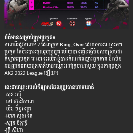
ព័ត៌មានសម្រាប់ក្រុមប្រកួត៖
កាលពីរដូវកាលទី 2 ដែលក្រុម
King_Over
ដោយមានឈ្មោះមក
ប្រកួត តែមិនបានចូលរួមប្រកួត ហើយបានធ្វើទង្វើមិនសមស្របជា
កីឡាករប្រកួត ពេលនេះយើងខ្ញុំបានកំណត់ឈ្មោះពួកគាត់ និងមិន
អនុញ្ញាតអោយពួកគាត់មានឈ្មោះនៅក្រុមណាមួយ ក្នុងការប្រកួត
AK2 2022 League ឡើយ។
នេះជាឈ្មោះរបស់កីឡាករដែលត្រូវបានហាមឃាត់
-ស៊ុន រស្មី
-ចៅ ស៊ុនវិសាល
-យឺន ច័ន្ទនេត្រ
-លាភ សុផានិត
-សូត្រ ចិត្តទ្រី
-គ្រី សីហា