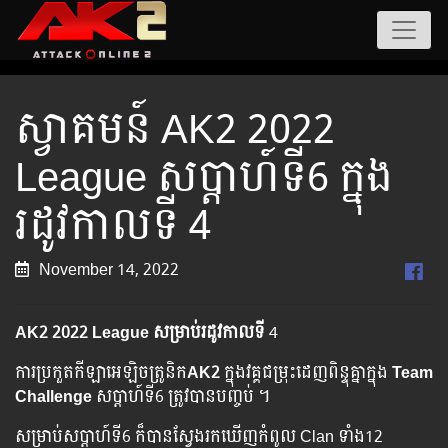
ស្វាគមន៍ AK2 2022
League សប្ដាហ៍ទី6 ក្នុង
រដូវកាលទី 4
November 14, 2022
AK2 2022 League សម្រាប់រដូវកាលទី
4
ការប្រកួតកីឡាអេឡិចត្រូនិក
AK2
ក្នុងវគ្គជម្រុះដេញពិន្ទុគ្នាក្នុង
Team
Challenge
សប្ដាហ៍ទី6 ត្រូវបានបញ្ចប់ ។
សម្រាប់សប្ដាហ៍ទី6 ក៏បានស្វែងរកឃើញកំពូល Clan ទាំង12