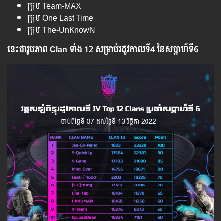
ក្រុម Team-MAX
ក្រុម One Last Time
ក្រុម The-UnKnowN
នេះជារូបភាព Clan ទាំង 12 សម្រាប់រដូវកាលទី4 នៃសប្ដាហ៍ទី6