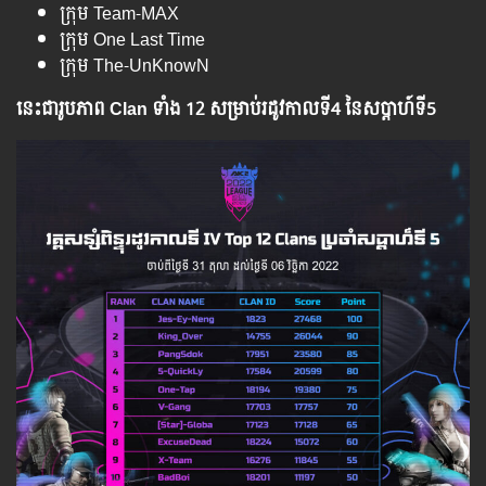
ក្រុម Team-MAX
ក្រុម One Last Time
ក្រុម The-UnKnowN
នេះជារូបភាព Clan ទាំង 12 សម្រាប់រដូវកាលទី4 នៃសប្ដាហ៍ទី5