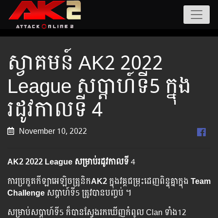
ស្វាគមន៍ AK2 2022
League សប្ដាហ៍ទី5 ក្នុង
រដូវកាលទី 4
November 10, 2022
AK2 2022 League សម្រាប់រដូវកាលទី
4
ការប្រកួតកីឡាអេឡិចត្រូនិក
AK2
ក្នុងវគ្គជម្រុះដេញពិន្ទុគ្នាក្នុង
Team
Challenge
សប្ដាហ៍ទី5 ត្រូវបានបញ្ចប់ ។
សម្រាប់សប្ដាហ៍ទី5 ក៏បានស្វែងរកឃើញកំពូល Clan ទាំង12