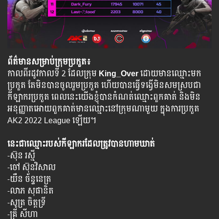
ព័ត៌មានសម្រាប់ក្រុមប្រកួត៖
កាលពីរដូវកាលទី 2 ដែលក្រុម
King_Over
ដោយមានឈ្មោះមក
ប្រកួត តែមិនបានចូលរួមប្រកួត ហើយបានធ្វើទង្វើមិនសមស្របជា
កីឡាករប្រកួត ពេលនេះយើងខ្ញុំបានកំណត់ឈ្មោះពួកគាត់ និងមិន
អនុញ្ញាតអោយពួកគាត់មានឈ្មោះនៅក្រុមណាមួយ ក្នុងការប្រកួត
AK2 2022 League ឡើយ។
នេះជាឈ្មោះរបស់កីឡាករដែលត្រូវបានហាមឃាត់
-ស៊ុន រស្មី
-ចៅ ស៊ុនវិសាល
-យឺន ច័ន្ទនេត្រ
-លាភ សុផានិត
-សូត្រ ចិត្តទ្រី
-គ្រី សីហា