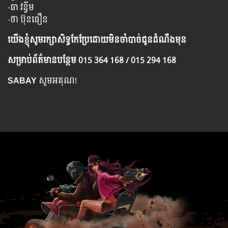
-ធា វន្ធីម
-ថា ប៊ុនធឿន
យើង​ខ្ញុំ​សូម​រក្សា​សិទ្ធ​កែ​ប្រែ​ដោយ​មិន​ចាំ​បាច់​ជូន​ដំណឹង​មុន
សម្រាប់​ព័ត៌មាន​បន្ថែម​ 015 364 168 / 015 294 168
SABAY
សូមអគុណ!