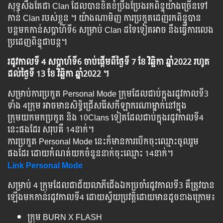
សុទ្ធសឹងតែជា Clan ដែលបានខិតខំប្រឹងប្រែងរកពិន្ទុយ៉ាងច្រើនទៅ
កាន់ Clan របស់ខ្លួន ។ យ៉ាងណាមិញ ការប្រកួតដេញរកពិន្ទុបាន
បន្តមកកាន់សប្តាហ៍ទី6 សម្រាប់ Clan ដទៃទៀតអាច នឹងធ្វើការលេង
ប្រដេញពិន្ទុជាបន្ត។
រដូវកាលទី 4 សប្ដាហ៍ទី6 ចាប់ផ្ដើមពីថ្ងៃទី 7 ខែ វិឆ្ឆិកា ឆ្នាំ2022 រហូត
ដល់ថ្ងៃទី 13 ខែ វិឆ្ឆិកា ឆ្នាំ2022 ។
សម្រាប់ការប្រកួត Personal Mode ក្រុមដែលជាប់ក្នុងរដូវកាលទី3
ទាំង 4ក្រុម អាចមានសិទ្ធិជ្រើសរើសកីឡាករណាម្នាក់នៅក្នុង
ក្រុមយកមកប្រកួត និង 10Clans ទៀតដែលជាប់ក្នុងរដូវកាលទី4
នេះផងដែរ សរុបគឺ 14នាក់។
ការប្រកួត Personal Mode នេះក៏មានការបើកចុះឈ្មោះចូលរួម
ផងដែរ ដោយកំណត់យកចំនួននាក់ចុះឈ្មោះ 14នាក់។
Link Personal Mode
សម្រាប់ 4 ក្រុមដែលជាជ័យលាភីជើងឯកប្រចាំរដូវកាលទី3 គឺត្រូវបាន
ឡើងមកកាន់រដូវកាលទី4 ដោយស្វ័យប្រវត្តិដោយមានដូចខាងក្រោម៖
ក្រុម BURN X FLASH