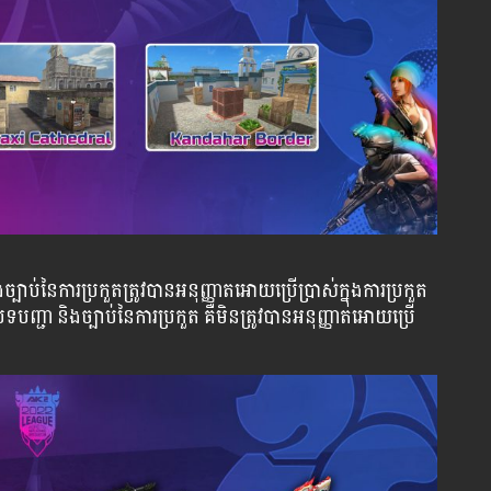
្បាប់នៃការប្រកួតត្រូវបានអនុញ្ញាតអោយប្រើប្រាស់ក្នុងការប្រកួត
្ជា និងច្បាប់នៃការប្រកួត គឺមិនត្រូវបានអនុញ្ញាតអោយប្រើ