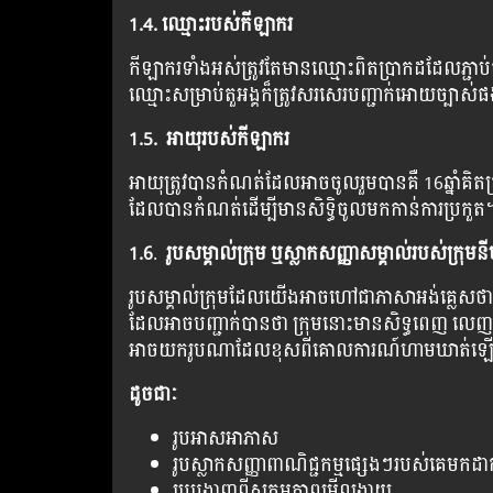
1.4. ឈ្មោះរបស់កីឡាករ
កីឡាករទាំងអស់ត្រូវតែមានឈ្មោះពិតប្រាកដដែលភ្ជាប់
ឈ្មោះសម្រាប់តួអង្គក៏ត្រូវសរសេរបញ្ជាក់អោយច្បាស់
1.5. អាយុរបស់កីឡាករ
អាយុត្រូវបានកំណត់ដែលអាចចូលរួមបានគឺ 16ឆ្នាំគិតត្រ
ដែលបានកំណត់ដើម្បីមានសិទ្ធិចូលមកកាន់ការប្រកួត
1.6
.
រូបសម្គាល់ក្រុម ឬស្លាកសញ្ញាសម្គាល់របស់ក្រុម
រូបសម្គាល់ក្រុមដែលយើងអាចហៅជាភាសាអង់គ្លេសថា (L
ដែលអាចបញ្ជាក់បានថា ក្រុមនោះមានសិទ្ធពេញ លេញក្នុ
អាចយករូបណាដែលខុសពីគោលការណ៍ហាមឃាត់ឡ
ដូចជាៈ
រូបអាសអាភាស
រូបស្លាកសញ្ញាពាណិជ្ជកម្មផ្សេងៗរបស់គេមកដាក
រូបបង្ហាញពីសកម្មភាពមើលងាយ