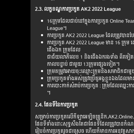
2.3.
លក្ខខណ្ឌការប្រកួត AK2 2022 League
16ក្រុមដែលជាប់នៅក្នុង​ការប្រកួត Online 
League។
ការប្រកួត AK2 2022 League ដែលត្រូវបាន
ការប្រកួត AK2 2022 League មាន 16 ក្រុម ដោ
ជើងឯក ក្រុមដែល
ជាជ័យលាភីលេខ 1 និងជើងឯករងទាំង ពីរទៀតក្នុង
កាលបន្ទាប់ ជាមួយ 13ក្រុមផ្សេងទៀត។
ក្រុមតម្រូវអោយចុះឈ្មោះក្រុមនិងសមាជិកជាមួ
ក្រុមប្រកួតទាំងអស់ត្រូវប្រើតួអង្គខ្លួនឯងដែ
ការបោះកាក់សំរាប់ការប្រកួត : ក្រុមដែលឈ្
។
2.4. ផែនទីនៃការប្រកួត
សម្រាប់ការប្រកួតលើកីឡាអេឡិចត្រូនិក.AK2.Online
ផែនទីទាំងនោះសុទ្ធសឹងតែជាផែនទីដែលត្រូវបានកំណត់
រៀបចំការប្រកួតរួចជាស្រេច ហើយក៏មានការអនុវត្តសា