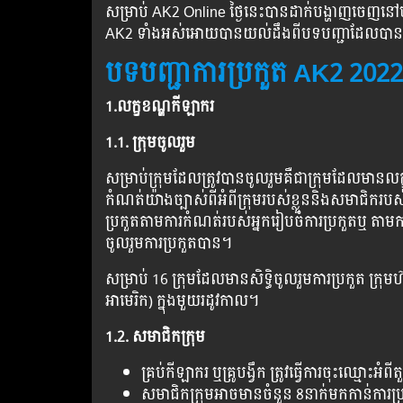
សម្រាប់ AK2 Online ថ្ងៃនេះបានដាក់បង្ហាញចេញនៅ
AK2 ទាំងអស់អោយបានយល់ដឹងពីបទបញ្ជាដែលបាន
បទបញ្ជាការប្រកួត AK2 202
1.លក្ខខណ្ឌកីឡាករ
1.1. ក្រុមចូលរួម
សម្រាប់ក្រុមដែលត្រូវបានចូលរួមគឺជាក្រុមដែលមានលក
កំណត់យ៉ាងច្បាស់ពីអំពីក្រុមរបស់ខ្លួននិងសមាជិករបស់
ប្រកួតតាមការកំណត់របស់អ្នករៀបចំការប្រកួតឬ តា
ចូលរួមការប្រកួតបាន។
សម្រាប់ 16 ក្រុមដែលមានសិទ្ធិចូលរួមការប្រកួត ក្រុម
អាមេរិក) ក្នុងមួយរដូវកាល។
1.2. សមាជិកក្រុម
គ្រប់កីឡាករ ឬគ្រូបង្វឹក ត្រូវធ្វើការចុះឈ្មោះអំពី
សមាជិកក្រុមអាចមានចំនួន 8នាក់មកកាន់ការប្រក