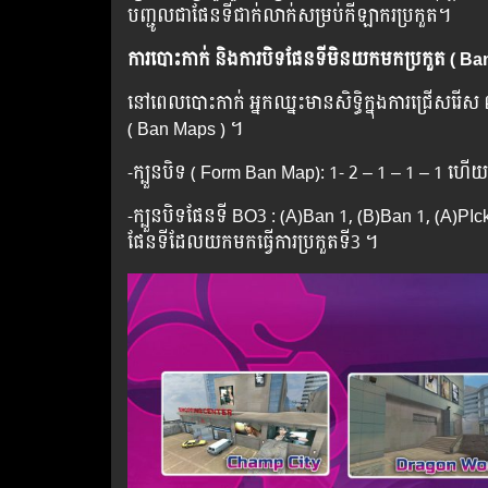
បញ្ជូលជាផែនទីជាក់លាក់សម្រប់កីឡាករប្រកួត។
ការបោះកាក់ និងការបិទផែនទីមិនយកមកប្រកួត ( Ba
នៅពេលបោះកាក់ អ្នកឈ្នះមានសិទ្ធិក្នុងការជ្រើសរើស
( Ban Maps ) ។
-ក្បួនបិទ ( Form Ban Map): 1- 2 – 1 – 1 – 1 
-ក្បួនបិទផែនទី BO3 : (A)Ban 1, (B)Ban 1, (A)P
ផែនទីដែលយកមកធ្វើការប្រកួតទី3 ។