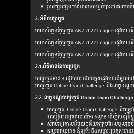
រូបអក្សរផ្សេងៗដែលអាចសន្មត់បានថាជាកា
2. អំពីការប្រកួត
កាលបរិច្ឆេទថ្ងៃប្រកួត AK2 2022 League រដូវកាលទី1 ថ
កាលបរិច្ឆេទថ្ងៃប្រកួត AK2 2022 League រដូវកាលទី2 ថ
កាលបរិច្ឆេទថ្ងៃប្រកួត AK2 2022 League រដូវកាលទី3 ថ
2.1.ព័ត៌មាននៃការប្រកួត
ការប្រកួតមាន 4 រដូវកាល ដោយក្នុងរដូវកាលនីមួយប
ការប្រកួត Online Team Challenge និងលក្ខខណ្ឌ
2.2.
លក្ខខណ្ឌការប្រកួត Online Team Challeng
ការប្រកួត Online Team Challenge គឺតម្រ
1រសៀល រហូតដល់ ម៉ោង 6ល្ងាច ដើម្បីសន្សំព
សំរាប់រដូវកាលនីមួយៗគឺយកក្រុមដែលចូលរួមចំន
តម្រូវអោយមាន កុំព្យូទ័រ និងសម្ភារៈប្រកួតដោយ