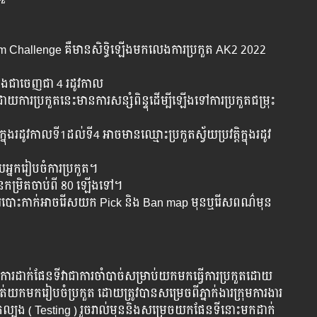
Team Challenge គឺមានសិទ្ធិឡើងមកលេងការប្រកួត AK2 2022
បែងជាចេញជា 4 រដូវកាល
យការប្រកួតនេះមានការសន្សំពិន្ទុដើម្បីឡើងទៅការប្រកួតជម្រុះ
រដូវកាលទី1ដល់ទី4 អាចមានឈ្មោះប្រកួតស្វ័យប្រវត្តិក្នុងរដូវ
យអ្នករៀបចំការប្រកួត។
លមានកម្រិតចាប់ពី 80 ឡើងទៅ។
នះការបោះកាក់អាចរើសយក Pick និង Ban map មុនឬរើសពណ៌មុន
.ការដាក់ផែនទីវាជាការចាំបាច់សម្រាប់យកមកធ្វើការប្រកួតដោយ
យកមករៀបចំប្រកួត ដោយត្រូវបានសម្រេចពីភ្នាក់ងារក្រុមការងារ
កល្បង ( Testing ) រួចរាល់មុននិងសម្រេចយកផែនទីនោះមកដាក់