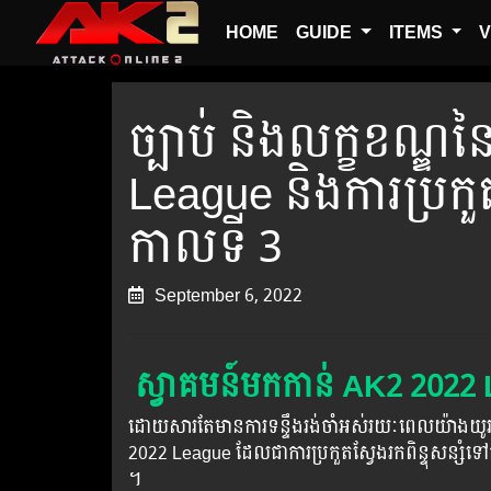
HOME
GUIDE
ITEMS
V
ច្បាប់ និងលក្ខខណ្ឌ
League និងការប្រកួ
កាលទី 3
September 6, 2022
ស្វាគមន៍មកកាន់ AK2 2022
ដោយសារតែមានការទន្ទឹងរង់ចាំអស់រយៈពេលយ៉ាងយូរ
2022 League ដែលជាការប្រកួតស្វែងរកពិន្ទុសន្សំទៅកា
។