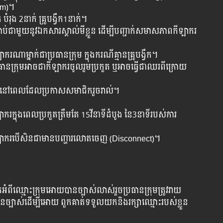
am)។
បំរុង 2នាក់ គ្រូបង្វឹក1នាក់។
ជាប់ជាមួយនូវឯកសារស្គាល់មីខ្លួន ដើម្បីបញ្ជាក់សមាសភាពកីឡាករ
ាម្នាក់ជាប្រធានក្រុម ក្នុងករណីគ្មានគ្រូបង្វឹក។
រធានក្រុមអាចជាកីឡាករចូលរួមប្រកួត ឬអាចធ្វើជាឈរពីក្រោយ
បានទេនៅពេលដែលប្រកាសសមាជិករួចរាល់។
ាករក្នុងពេលប្រកួតត្រឹមតែ 15វីនាទីដំបូង នៃ3នាទីរបស់ការ
យកីឡាករបើសិនជាមានបញ្ហារលោតចេញ (Disconnect)។
ំពីឈ្មោះក្រុមអោយបានច្បាស់លាស់រួចប្រធានក្រុមត្រូវរាយ
ានច្បាស់ដើម្បីអោយ ពួកគាត់ទទួលយកនិងរក្សាឈ្មោះរបស់ខ្លួន