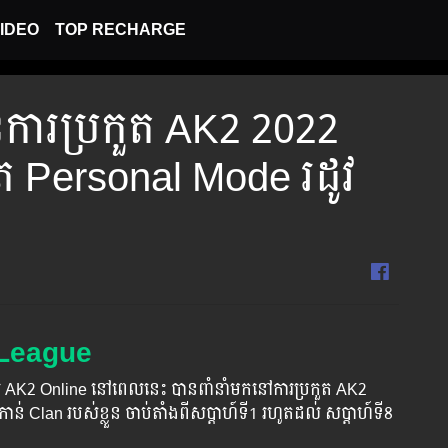
IDEO
TOP RECHARGE
នៃការប្រកួត AK2 2022
ត Personal Mode រដូវ
 League
 AK2 Online នៅពេលនេះ បានពាំនាំមកនៅការប្រកួត AK2
ន់ Clan របស់ខ្លួន ចាប់តាំងពីសប្ដាហ៍ទី1 រហូតដល់ សប្ដាហ៍ទី8