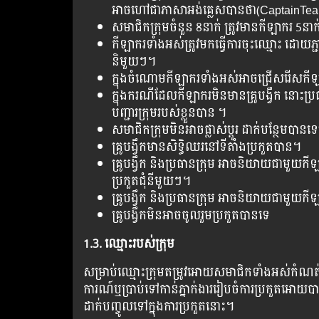
អាចហៅជាភាសាអង់គ្លេសបានថា(CaptainTe
សមាជិកក្រុមចំនួន 8នាក់ ត្រូវមានកីឡាករ 5នាក់ 
កីឡាករទាំងអស់ត្រូវមកធ្វើការចុះឈ្មោះ ដោយភ្
និមួយៗ។
ក្នុងចំណោមកីឡាករទាំងអស់អាចជ្រើសរើសកីឡាករណ
ក្នុងករណីដែលកីឡាករមិនមានគ្រូបង្វឹក នោះប្
បញ្ជារក្រុមរបស់ខ្លួនបាន ។
សមាជិកក្រុមមិនអាចផ្លាស់ប្តូរ ដាក់បន្ថែម
គ្រូបង្វឹកមានសិទ្ធិឈរនៅទីតាំងប្រកួតបាន។
គ្រូបង្វឹក និងប្រធានក្រុម អាចនិយាយជាមួយកីឡ
ប្រកួតជុំនីមួយៗ​។
គ្រូបង្វឹក និងប្រធានក្រុម អាចនិយាយជាមួ
គ្រូបង្វឹកមិនអាចចូលរួមប្រកួតបានទេ
1.3. ឈ្មោះរបស់ក្រុម
សម្រាប់ឈ្មោះក្រុមតម្រូវអោយសមាជិកទាំងអស់កំណត់អ
ការណ៍ឬប្រាប់ទៅកាន់ភ្នាក់ងាររៀបចំការប្រកួតអោយប
ដាក់បញ្ចូលទៅក្នុងការប្រកួតនោះ។