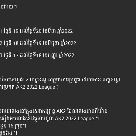
រមើលងាយ។
្ងៃទី 19 ដល់ថ្ងៃទី20 ខែមីនា ឆ្នាំ2022
្ងៃទី 18 ដល់ថ្ងៃទី19 ខែមិថុនា ឆ្នាំ2022
្ងៃទី 17 ដល់ថ្ងៃទី18 ខែកញ្ញា ឆ្នាំ2022
ែងចែកចេញជា 2 លក្ខខណ្ឌសម្រាប់ការប្រកួត ដោយមាន លក្ខខណ្ឌ
ការប្រកួត​ AK2 2022 League។
e
ូវអោយលេងនៅក្នុងសេវាកម្សាន្ត AK2 ដែលលេងចាប់ពីម៉ោង
ិទ្ទុឡើងមកលេងនៅវគ្គចាប់ពូល AK2 2022 League ។
ួន 16 ក្រុម។
ខ្លួនឯង ។