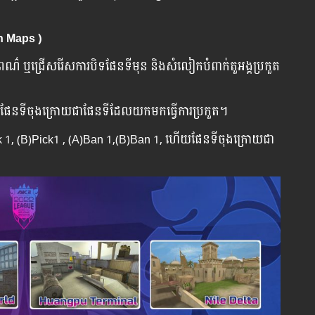
n Maps )
 ពណ៌ ឬជ្រើសរើសការបិទផែនទីមុន និងសំលៀកបំពាក់តួអង្គប្រកួត​
ហើយផែនទីចុងក្រោយជាផែនទីដែលយកមកធ្វើការប្រកួត។
Ick 1, (B)Pick1 , (A)Ban 1,(B)Ban 1, ហើយផែនទីចុងក្រោយជា