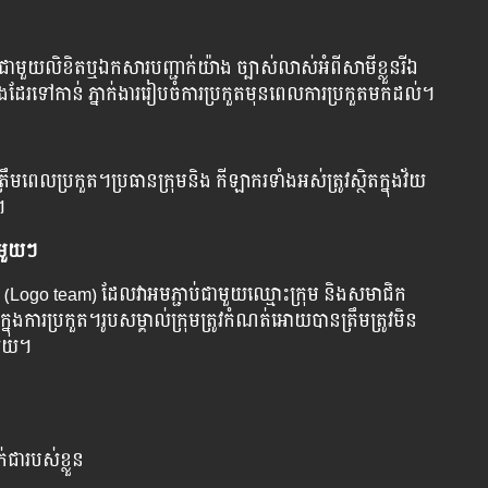
ជាមួយលិខិតឬឯកសារបញ្ជាក់យ៉ាង ច្បាស់លាស់អំពីសាមីខ្លួនរីឯ
ផងដែរទៅកាន់ ភ្នាក់ងាររៀបចំការប្រកួតមុនពេលការប្រកួតមកដល់។
ឹមពេលប្រកួត។ប្រធានក្រុមនិង កីឡាករទាំងអស់ត្រូវស្ថិតក្នុងវ័យ
។
នីមួយៗ
ogo ​​​team) ដែលវាអមភ្ជាប់ជាមួយឈ្មោះក្រុម និងសមាជិក
ងការប្រកួត។រូបសម្គាល់ក្រុមត្រូវកំណត់អោយបានត្រឹមត្រូវមិន
ើយ។
់ជារបស់ខ្លួន