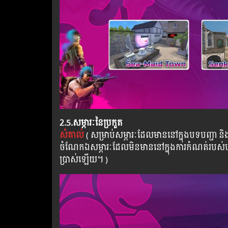
2.5.សម្ភារៈនៃប្រកួត
សំគាល់
( សម្រាប់សម្ភារៈដែលមាននៅក្នុងបទបញ្ជា និងច
ចំណែកឯសម្ភារៈដែលមិនមាននៅក្នុងការកំណត់របស់បទបញ
ប្រាស់ឡើយ។ )