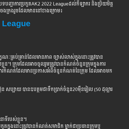
បទបញ្ជាការប្រកួតAK2 2022 Leagueដល់កីឡាករ និងប្រិយមិត្ត
ចងក្រងរួចដែលមាននៅខាងក្រោម៖
2 League
្ខណៈគ្រប់គ្រាន់ដែលមានភាព ច្បាស់លាស់ក្នុងនោះត្រូវបាន
ខ្លួន។ ក្រុមដែលអាចចូលរួមត្រូវបានកំណត់ចំនួនក្រុមក្នុងការ
មការកំណត់ដែលមានប្រកាសអំពីចំនួនកំណត់នៃក្រុម ដែលអាចមក
ហ៊ុន សប្បាយ បានឧបត្ថមជាទឹកប្រាក់ចំនួន​20ម៉ឺនរៀល (50 ដុល្លារ
តួនាទីរបស់ខ្លួន។
ួតក្នុងនោះត្រូវបានកំណត់សមាជិក ម្នាក់ជាប្រធានក្រុមឬ