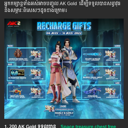
អ្នក​​កម្សាន្ដ​​ទាំង​​អស់​​អាច​​បញ្ចូល​ AK Gold ​​ ​ដើម្បី​​ទទួល​​បាន​សព្វាវុធ​
និង​​សម្ភារៈ​ពិសេស​ៗ​ដូច​ខាង​ក្រោម៖​
1.​ 200 AK Gold ទទួលបាន
Space treasure chest free