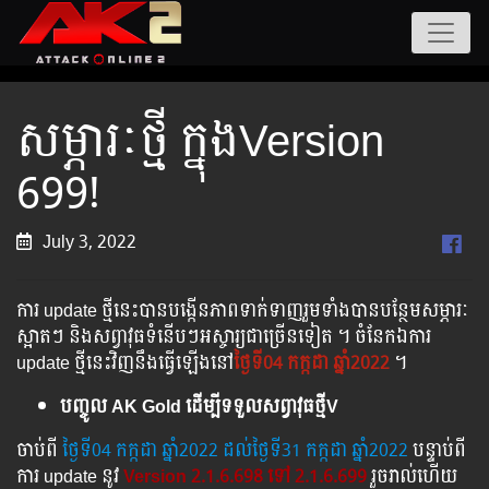
សម្ភារៈថ្មី ក្នុងVersion
699!
July 3, 2022
ការ update ថ្មីនេះបានបង្កើនភាពទាក់ទាញរួមទាំងបានបន្ថែមសម្ភារៈ
ស្អាតៗ និងសព្វាវុធទំនើបៗអស្ចារ្យជាច្រើនទៀត ។ ចំនែកឯការ
update ថ្មីនេះវិញនឹងធ្វើឡើងនៅ
ថ្ងៃទី04 កក្កដា​ ឆ្នាំ2022
។
បញ្ចូល AK Gold ដើម្បីទទួលសព្វាវុធថ្មីV
ចាប់ពី ​​
ថ្ងៃ​ទី04 កក្កដា​​​ ឆ្នាំ2022 ដល់​ថ្ងៃ​ទី31 កក្កដា
​
ឆ្នាំ2022
បន្ទាប់​​ពី​​
ការ ​update ​នូវ ​
Version 2.1.6.698 ទៅ​ 2.1.6.699
រួច​​រាល់​​ហើយ​​