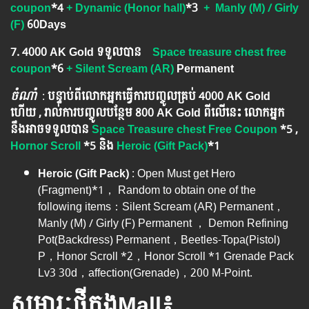
coupon
*4
+ Dynamic (Honor hall)
*3
+ Manly (M) / Girly
(F)
​
60Days
7. 4000 AK Gold ទទួលបាន
Space treasure chest free
coupon
*6
+ Silent Scream (AR)
​ ​
Permanent
ចំណាំ
​​​ :
បន្ទាប់ពីលោកអ្នក​ធ្វើការបញ្ចូលគ្រប់ 4000​ AK Gold​
ហើយ , រាល់ការបញ្ចូលបន្ថែម 800 AK​ Gold​​ ពីលើនេះ លោកអ្នក
នឹងអាចទទួលបាន​
Space Treasure chest Free Coupon
*5 ,
Hornor Scroll
*5
និង
Heroic (Gift Pack)
*1
Heroic (Gift Pack)
: Open Must get Hero
(Fragment)*1， Random to obtain one of the
following items：Silent Scream (AR) Permanent，
Manly (M) / Girly (F) Permanent ， Demon Refining
Pot(Backdress) Permanent，Beetles-Topa(Pistol)
P，Honor Scroll *2，Honor Scroll *1 Grenade Pack
Lv3 30d，affection(Grenade)，200 M-Point.
សម្ភារៈថ្មីក្នុងMall៖