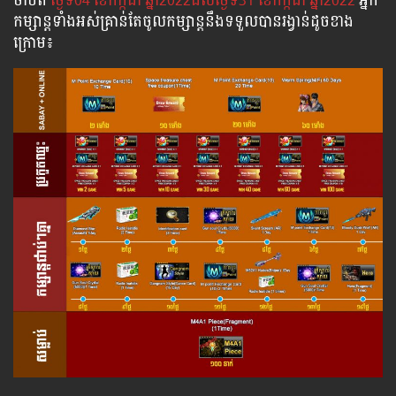
ចាប់​ពី​
ថ្ងៃ​ទី04 ខែកក្កដា ឆ្នាំ2022ដល់​ថ្ងៃ​ទី31 ខែកក្កដា​ ឆ្នាំ2022
អ្នក​
កម្សាន្ដ​ទាំងអស់​គ្រាន់​តែ​ចូល​កម្សាន្ដ​នឹង​ទទួល​បាន​រង្វាន់​ដូចខាង
ក្រោម​៖