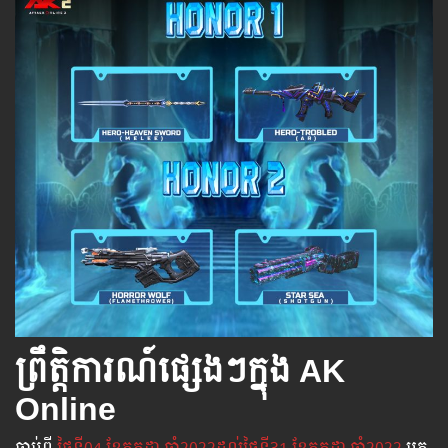
ព្រឹត្តិការណ៍ផ្សេងៗក្នុង AK
Online