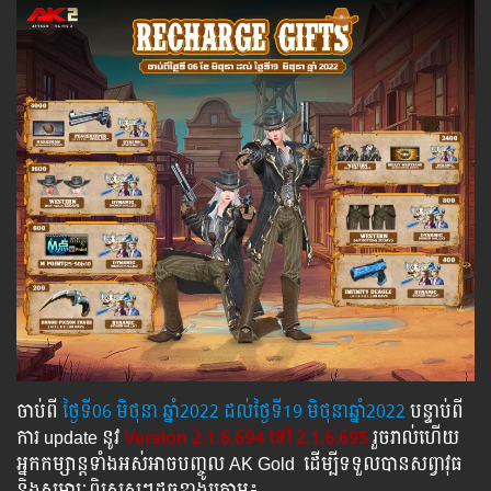
ចាប់ពី ​​
ថ្ងៃ​ទី06 មិថុនា​​​ ឆ្នាំ2022 ដល់​ថ្ងៃ​ទី19​ មិថុនាឆ្នាំ2022
បន្ទាប់​​ពី​​
ការ ​update ​នូវ ​
Version 2.1.6.694 ទៅ​ 2.1.6.695
រួច​​រាល់​​ហើយ​​
អ្នក​​កម្សាន្ដ​​ទាំង​​អស់​​អាច​​បញ្ចូល​ AK Gold ​​ ​ដើម្បី​​ទទួល​​បាន​សព្វាវុធ​
និង​​សម្ភារៈ​ពិសេស​ៗ​ដូច​ខាង​ក្រោម៖​