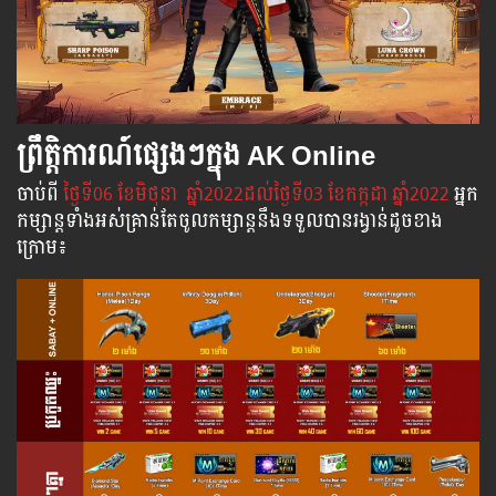
ព្រឹត្តិការណ៍ផ្សេងៗក្នុង AK Online
ចាប់​ពី​
ថ្ងៃ​ទី06 ខែមិថុនា ​ ឆ្នាំ2022ដល់​ថ្ងៃ​ទី03 ខែកក្កដា​ ឆ្នាំ2022
អ្នក​
កម្សាន្ដ​ទាំងអស់​គ្រាន់​តែ​ចូល​កម្សាន្ដ​នឹង​ទទួល​បាន​រង្វាន់​ដូចខាង
ក្រោម​៖