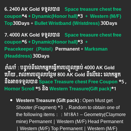
6. ​2400 AK Gold ទទួលបាន
Space treasure chest free
coupon
*4
+ Dynamic(Honor hall)
*3
+ Western (M/F)
Top
30Days
​​ +​
Bullet Wristband (Wristdress)
30Days
7. 4000 AK Gold ទទួលបាន
Space treasure chest free
coupon
*6
+ Dynamic(Honor hall)
*3
+
Peacekeeper（Pistol）
Permanent
​​+​
Marksman
(Headdress)
30Days
ចំណាំ
​​​ :
បន្ទាប់ពីលោកអ្នក​ធ្វើការបញ្ចូលគ្រប់ 4000​ AK Gold​
ហើយ , រាល់ការបញ្ចូលបន្ថែម 800 AK​ Gold​​ ពីលើនេះ លោកអ្នក
នឹងអាចទទួលបាន​
Space Treasure chest Free Coupon
*5 ,
Hornor Scroll
*5
និង
Western Treasure(Gift pack)
*1
Western Treasure (Gift pack)
: Open Must get
Shooter (Fragment) *3 ，Random to obtain one of
the following items：：M18A1 – Geometry(Claymore
mine) Permanent | Western (M/F) Head Permanent
| Western (M/F) Top Permanent | Western (M/F)