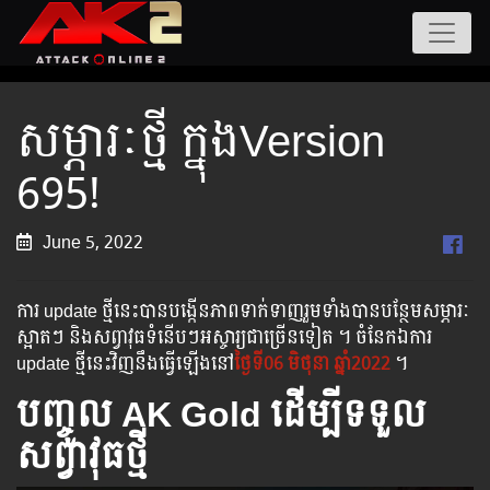
សម្ភារៈថ្មី ក្នុងVersion
695!
June 5, 2022
ការ update ថ្មីនេះបានបង្កើនភាពទាក់ទាញរួមទាំងបានបន្ថែមសម្ភារៈ
ស្អាតៗ និងសព្វាវុធទំនើបៗអស្ចារ្យជាច្រើនទៀត ។ ចំនែកឯការ
update ថ្មីនេះវិញនឹងធ្វើឡើងនៅ
ថ្ងៃទី06 មិថុនា ឆ្នាំ2022
។
បញ្ចូល AK Gold ដើម្បីទទួល
សព្វាវុធថ្មី