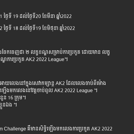
្ងៃទី 19 ដល់ថ្ងៃទី20 ខែមីនា ឆ្នាំ2022
្ងៃទី 18 ដល់ថ្ងៃទី19 ខែមិថុនា ឆ្នាំ2022
ែងចែកចេញជា ២ លក្ខខណ្ឌសម្រាប់ការប្រកួត ដោយមាន លក្ខ
ខណ្ឌការប្រកួត​ AK2 2022 League។
e
ូវអោយលេងនៅក្នុងសេវាកម្សាន្ត AK2 ដែលលេងចាប់ពីម៉ោង
ិទ្ទុឡើងមកលេងនៅវគ្គចាប់ពូល AK2 2022 League ។
ួន 16 ក្រុម។
ខ្លួនឯង ។
Team Challenge គឺមានសិទ្ធិឡើងមកលេងការប្រកួត AK2 2022