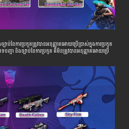
្បាប់នៃការប្រកួតត្រូវបានអនុញ្ញាតអោយប្រើប្រាស់ក្នុងការប្រកួត
្ជា និងច្បាប់នៃការប្រកួត គឺមិនត្រូវបានអនុញ្ញាតអោយប្រើ