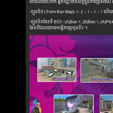
នៅពេលបោះកាក់ អ្នកឈ្នះមានសិទ្ធិក្នុងការជ្រើសរើ
-ក្បួនបិទ ( Form Ban Map): 1- 2 – 1 – 1 – 1 
-ក្បួនបិទផែនទី BO3 : (A)Ban 1, (B)Ban 1, (A)P
ផែនទីដែលយកមកធ្វើការប្រកួតទី3 ។