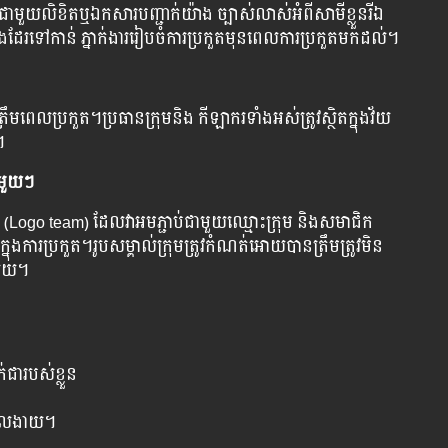
ជាមួយលិខិតឬឯកសារបញ្ជាក់យ៉ាង ច្បាស់លាស់អំពីសាមីខ្លួនរីឯ
ផងដែរទៅកាន់ ភ្នាក់ងាររៀបចំការប្រកួតមុនពេលការប្រកួតមកដល់។
ឹមពេលប្រកួត។ប្រធានក្រុមនិង កីឡាករទាំងអស់ត្រូវស្ថិតក្នុងវ័យ
។
នីមួយៗ
ogo ​​​team) ដែលវាអមភ្ជាប់ជាមួយឈ្មោះក្រុម និងសមាជិក
ងការប្រកួត។រូបសម្គាល់ក្រុមត្រូវកំណត់អោយបានត្រឹមត្រូវមិន
ើយ។
់ជារបស់ខ្លួន
រមើលងាយ។