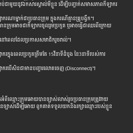
ជាប់ជាមួយនូវឯកសារស្គាល់មីខ្លួន ដើម្បីបញ្ជាក់សមាសភាពកីឡាករ
ាម្នាក់ជាប្រធានក្រុម ក្នុងករណីគ្មានគ្រូបង្វឹក។
រធានក្រុមអាចជាកីឡាករចូលរួមប្រកួត ឬអាចធ្វើជាឈរពីក្រោយ
បានទេនៅពេលដែលប្រកាសសមាជិករួចរាល់។
ាករក្នុងពេលប្រកួតត្រឹមតែ 15វីនាទីដំបូង នៃ3នាទីរបស់ការ
យកីឡាករបើសិនជាមានបញ្ហារលោតចេញ (Disconnect)។
ំពីឈ្មោះក្រុមអោយបានច្បាស់លាស់រួចប្រធានក្រុមត្រូវរាយ
ានច្បាស់ដើម្បីអោយ ពួកគាត់ទទួលយកនិងរក្សាឈ្មោះរបស់ខ្លួន