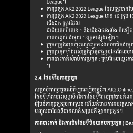
League។
ការប្រកួត AK2 2022 League ដែលត្រូវបាន
ការប្រកួត AK2 2022 League មាន 16 ក្រុម ដោ
ជើងឯក ក្រុមដែល
ជាជ័យលាភីលេខ 1 និងជើងឯករងទាំង ពីរទៀតក្នុង
កាលបន្ទាប់ ជាមួយ 13ក្រុមផ្សេងទៀត។
ក្រុមតម្រូវអោយចុះឈ្មោះក្រុមនិងសមាជិកជាមួ
ក្រុមប្រកួតទាំងអស់ត្រូវប្រើតួអង្គខ្លួនឯងដែ
ការបោះកាក់សំរាប់ការប្រកួត : ក្រុមដែលឈ្
។
2.4. ផែនទីនៃការប្រកួត
សម្រាប់ការប្រកួតលើកីឡាអេឡិចត្រូនិក.AK2.Online
ផែនទីទាំងនោះសុទ្ធសឹងតែជាផែនទីដែលត្រូវបានកំណត់
រៀបចំការប្រកួតរួចជាស្រេច ហើយក៏មានការអនុវត្តសា
បញ្ជូលជាផែនទីជាក់លាក់សម្រប់កីឡាករប្រកួត។
ការបោះកាក់ និងការបិទផែនទីមិនយកមកប្រកួត ( Ba