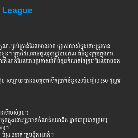
2 League
្ខណៈគ្រប់គ្រាន់ដែលមានភាព ច្បាស់លាស់ក្នុងនោះត្រូវបាន
ខ្លួន។ ក្រុមដែលអាចចូលរួមត្រូវបានកំណត់ចំនួនក្រុមក្នុងការ
មការកំណត់ដែលមានប្រកាសអំពីចំនួនកំណត់នៃក្រុម ដែលអាចមក
ហ៊ុន សប្បាយ បានឧបត្ថមជាទឹកប្រាក់ចំនួន​20ម៉ឺនរៀល (50 ដុល្លារ
តួនាទីរបស់ខ្លួន។
ួតក្នុងនោះត្រូវបានកំណត់សមាជិក ម្នាក់ជាប្រធានក្រុមឬ
am)។
បំរុង 2នាក់ គ្រូបង្វឹក1នាក់។