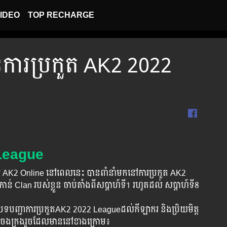
IDEO
TOP RECHARGE
នៃការប្រកួត AK2 2022
 League
 AK2 Online នៅពេលនេះ បានពាំនាំមកនៅការប្រកួត AK2
ន់ Clan របស់ខ្លួន ចាប់តាំងពីសប្ដាហ៍ទី1 រហូតដល់ សប្ដាហ៍ទី8
បទបញ្ជាការប្រកួតAK2 2022 Leagueដល់កីឡាករ និងប្រិយមិត្ត
ចងក្រងរួចដែលមាននៅខាងក្រោម៖