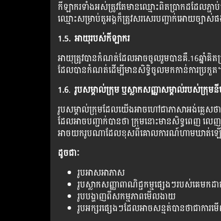
កីឡាករទាំងអស់ត្រូវតែមានឈ្មោះពិតប្រាកដដែលភ្ជាប់
ឈ្មោះសម្រាប់តួអង្គក៏ត្រូវសរសេរបញ្ជាក់អោយច្បាស់
1.5. អាយុរបស់កីឡាករ
អាយុត្រូវបានកំណត់ដែលអាចចូលរួមបានគឺ.16ឆ្នាំគិតត្រ
ដែលបានកំណត់ដើម្បីមានសិទ្ធិចូលមកកាន់ការប្រកួត
1.6
.
រូបសម្គាល់ក្រុម ឬស្លាកសញ្ញាសម្គាល់របស់ក្រុម
រូបសម្គាល់ក្រុមដែលយើងអាចហៅជាភាសាអង់គ្លេសថា (L
ដែលអាចបញ្ជាក់បានថា ក្រុមនោះមានសិទ្ធពេញ លេញក្នុ
អាចយករូបណាដែលខុសពីគោលការណ៍ហាមឃាត់ឡ
ដូចជាៈ
រូបអាសអាភាស
រូបស្លាកសញ្ញាពាណិជ្ជកម្មផ្សេងៗរបស់គេមកដាក
រូបបង្ហាញពីសកម្មភាពមើលងាយ
រូបអក្សរផ្សេងៗដែលអាចសន្មត់បានថាជាកា