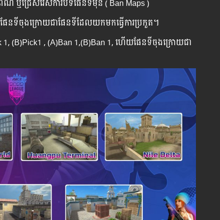
ស ពណ៌ ឬជ្រើសរើសការបិទផែនទីមុន​ ( Ban Maps )
ហើយផែនទីចុងក្រោយជាផែនទីដែលយកមកធ្វើការប្រកួត។
Ick 1, (B)Pick1 , (A)Ban 1,(B)Ban 1, ហើយផែនទីចុងក្រោយជា