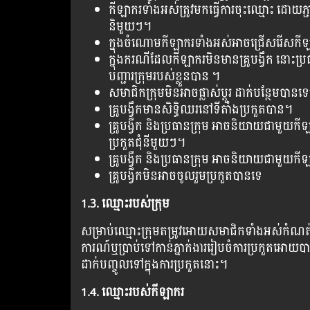
កីឡាករទាំងអស់ត្រូវមកធ្វើការចុះឈ្មោះ ដោយភ្
និមួយៗ។
ក្នុងចំណោមកីឡាករទាំងអស់អាចជ្រើសរើសកីឡាករណ
ក្នុងករណីដែលកីឡាករមិនមានគ្រូបង្វឹក នោះប្
បញ្ជារក្រុមរបស់ខ្លួនបាន ។
សមាជិកក្រុមមិនអាចផ្លាស់ប្តូរ ដាក់បន្ថែម
គ្រូបង្វឹកមានសិទ្ធិឈរនៅទីតាំងប្រកួតបាន។
គ្រូបង្វឹក និងប្រធានក្រុម អាចនិយាយជាមួយកីឡ
ប្រកួតជុំនីមួយៗ​។
គ្រូបង្វឹក និងប្រធានក្រុម អាចនិយាយជាមួ
គ្រូបង្វឹកមិនអាចចូលរួមប្រកួតបានទេ
1.3. ឈ្មោះរបស់ក្រុម
សម្រាប់ឈ្មោះក្រុមតម្រូវអោយសមាជិកទាំងអស់កំណត់អ
ការណ៍ឬប្រាប់ទៅកាន់ភ្នាក់ងាររៀបចំការប្រកួតអោយប
ដាក់បញ្ចូលទៅក្នុងការប្រកួតនោះ។
1.4. ឈ្មោះរបស់កីឡាករ