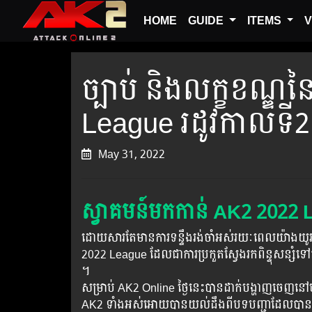
HOME
GUIDE
ITEMS
V
ច្បាប់ និងលក្ខខណ្ឌ
League រដូវកាលទី2
May 31, 2022
ស្វាគមន៍មកកាន់ AK2 2022
ដោយសារតែមានការទន្ទឹងរង់ចាំអស់រយៈពេលយ៉ាងយូរ
2022 League ដែលជាការប្រកួតស្វែងរកពិន្ទុសន្សំទៅកា
។
សម្រាប់ AK2 Online ថ្ងៃនេះបានដាក់បង្ហាញចេញនៅ
AK2 ទាំងអស់អោយបានយល់ដឹងពីបទបញ្ជាដែលបាន