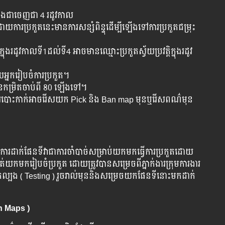
បែងជាចេញជា 4 រដូវកាល
យការប្រកួតនេះមានការសន្សំពិន្ទុដើម្បីឡើងទៅការប្រកួតជម្រុះ
រដូវកាលទី1ដល់ទី4 អាចមានឈ្មោះប្រកួតស្វ័យប្រវត្តិក្នុងរដូវ
យអ្នករៀបចំការប្រកួត។
លមានកម្រិតចាប់ពី 80 ឡើងទៅ។
នះការបោះកាក់អាចរើសយក Pick និង Ban map មុនឬរើសពណ៌មុន
.ការដាក់ផែនទីវាជាការចាំបាច់សម្រាប់យកមកធ្វើការប្រកួតដោយ
យកមករៀបចំប្រកួត ដោយត្រូវបានសម្រេចពីភ្នាក់ងារក្រុមការងារ
កល្បង ( Testing ) រួចរាល់មុននិងសម្រេចយកផែនទីនោះមកដាក់
n Maps )