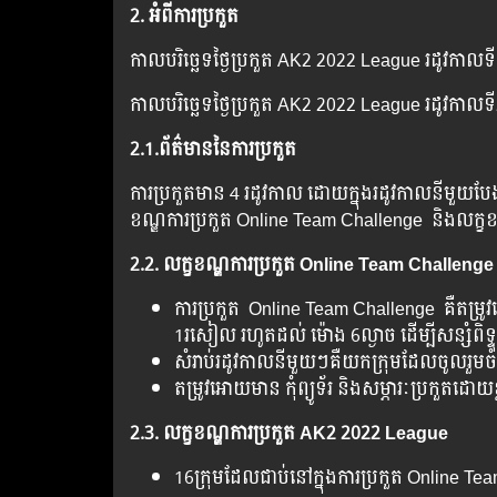
2. អំពីការប្រកួត
កាលបរិច្ឆេទថ្ងៃប្រកួត AK2 2022 League រដូវកាលទី1 ថ
កាលបរិច្ឆេទថ្ងៃប្រកួត AK2 2022 League រដូវកាលទី2 ថ
2.1.ព័ត៌មាននៃការប្រកួត
ការប្រកួតមាន 4 រដូវកាល ដោយក្នុងរដូវកាលនីមួយប
ខណ្ឌការប្រកួត Online Team Challenge និងលក្ខ
2.2.
លក្ខខណ្ឌការប្រកួត Online Team Challeng
ការប្រកួត Online Team Challenge គឺតម្រ
1រសៀល រហូតដល់ ម៉ោង 6ល្ងាច ដើម្បីសន្សំព
សំរាប់រដូវកាលនីមួយៗគឺយកក្រុមដែលចូលរួមចំន
តម្រូវអោយមាន កុំព្យូទ័រ និងសម្ភារៈប្រកួតដោយ
2.3.
លក្ខខណ្ឌការប្រកួត AK2 2022 League
16ក្រុមដែលជាប់នៅក្នុង​ការប្រកួត Online 