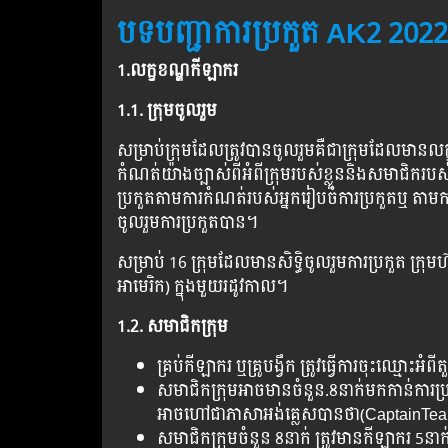
បទបញ្ជាការប្រកួត AK2 202
1.លក្ខខណ្ឌកីឡាករ
1.1. ក្រុមចូលរួម
សម្រាប់ក្រុមដែលត្រូវបានចូលរួមគឺជាក្រុមដែលមានលក
កំណត់យ៉ាងច្បាស់ពីអំពីក្រុមរបស់ខ្លួននិងសមាជិករបស់
ប្រកួតតាមការកំណត់របស់អ្នករៀបចំការប្រកួតឬ តា
ចូលរួមការប្រកួតបាន។
សម្រាប់ 16 ក្រុមដែលមានសិទ្ធិចូលរួមការប្រកួត ក្រុម
អាមេរិក) ក្នុងមួយរដូវកាល។
1.2. សមាជិកក្រុម
គ្រប់កីឡាករ ឬគ្រូបង្វឹក ត្រូវធ្វើការចុះឈ្មោះអំពី
សមាជិកក្រុមអាចមានចំនួន.8នាក់មកកាន់ការប្រក
អាចហៅជាភាសាអង់គ្លេសបានថា(CaptainTe
សមាជិកក្រុមចំនួន 8នាក់ ត្រូវមានកីឡាករ 5នាក់ 