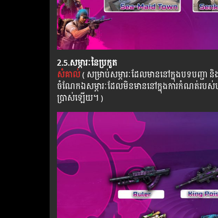
2.5.សម្ភារៈនៃប្រកួត
សំគាល់
( សម្រាប់សម្ភារៈដែលមាននៅក្នុងបទបញ្ជា និងច
ចំណែកឯសម្ភារៈដែលមិនមាននៅក្នុងការកំណត់របស់បទបញ
ប្រាស់ឡើយ។ )