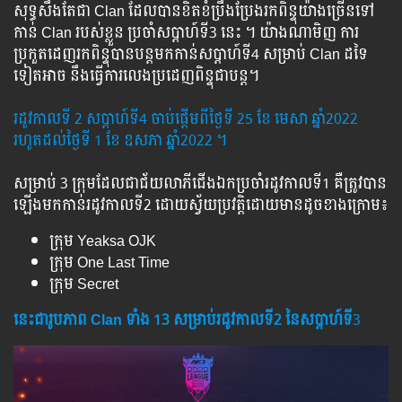
សុទ្ធសឹងតែជា Clan ដែលបានខិតខំប្រឹងប្រែងរកពិន្ទុយ៉ាងច្រើនទៅ
កាន់ Clan របស់ខ្លួន ប្រចាំសប្ដាហ៍ទី3 នេះ ។ យ៉ាងណាមិញ ការ
ប្រកួតដេញរកពិន្ទុបានបន្តមកកាន់សប្តាហ៍ទី4 សម្រាប់ Clan ដទៃ
ទៀតអាច នឹងធ្វើការលេងប្រដេញពិន្ទុជាបន្ត។
រដូវកាលទី 2 សប្ដាហ៍ទី4 ចាប់ផ្ដើមពីថ្ងៃទី 25 ខែ មេសា ឆ្នាំ2022
រហូតដល់ថ្ងៃទី 1 ខែ ឧសភា ឆ្នាំ2022 ។
សម្រាប់ 3 ក្រុមដែលជាជ័យលាភីជើងឯកប្រចាំរដូវកាលទី1 គឺត្រូវបាន
ឡើងមកកាន់រដូវកាលទី2 ដោយស្វ័យប្រវត្តិដោយមានដូចខាងក្រោម៖
ក្រុម Yeaksa OJK
ក្រុម One Last Time
ក្រុម Secret
នេះជារូបភាព Clan ទាំង 13 សម្រាប់រដូវកាលទី2 នៃសប្ដាហ៍ទី
3