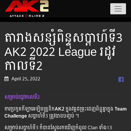
តារាងសន្សំពិន្ទុសប្ដាហ៍ទី3
AK2 2022 League រដូវ
កាលទី2
April 25, 2022
សម្រាប់រដូវកាលទី2
ការប្រកួតកីឡាអេឡិចត្រូនិក
AK2
ក្នុងវគ្គជម្រុះដេញពិន្ទុគ្នាក្នុង
Team
Challenge
សប្ដាហ៍ទី3 ត្រូវបានបញ្ចប់ ។
សម្រាប់សប្ដាហ៍ទី3 ក៏បានស្វែងរកឃើញកំពូល Clan ទាំង13