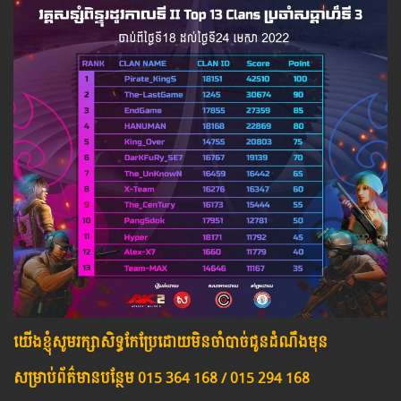
យើង​ខ្ញុំ​សូម​រក្សា​សិទ្ធ​កែ​ប្រែ​ដោយ​មិន​ចាំ​បាច់​ជូន​ដំណឹង​មុន
សម្រាប់​ព័ត៌មាន​បន្ថែម​ 015 364 168 / 015 294 168