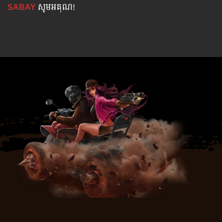
SABAY
សូមអគុណ!