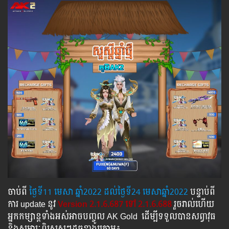
ចាប់ពី ​​
ថ្ងៃ​ទី11 មេសា​​​ ឆ្នាំ2022 ដល់​ថ្ងៃ​ទី24​ មេសាឆ្នាំ2022
បន្ទាប់​​ពី​​
ការ ​update ​នូវ ​
Version 2.1.6.687 ទៅ​ 2.1.6.688
រួច​​រាល់​​ហើយ​​
អ្នក​​កម្សាន្ដ​​ទាំង​​អស់​​អាច​​បញ្ចូល​ AK Gold ​​ ​ដើម្បី​​ទទួល​​បាន​សព្វាវុធ​
និង​​សម្ភារៈ​ពិសេស​ៗ​ដូច​ខាង​ក្រោម៖​