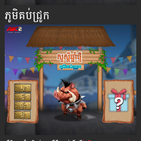
ភូមិគប់ជ្រូក