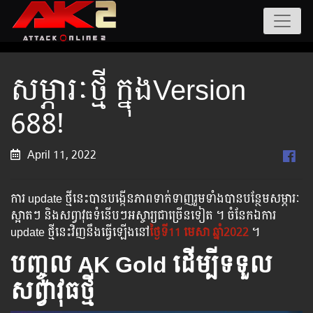
សម្ភារៈថ្មី ក្នុងVersion
688!
April 11, 2022
ការ update ថ្មីនេះបានបង្កើនភាពទាក់ទាញរួមទាំងបានបន្ថែមសម្ភារៈ
ស្អាតៗ និងសព្វាវុធទំនើបៗអស្ចារ្យជាច្រើនទៀត ។ ចំនែកឯការ
update ថ្មីនេះវិញនឹងធ្វើឡើងនៅ
ថ្ងៃទី11 ​មេសា ឆ្នាំ2022
។
បញ្ចូល AK Gold ដើម្បីទទួល
សព្វាវុធថ្មី