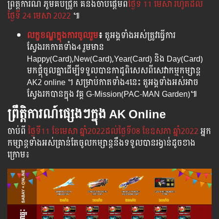
ព្រឹត្តិការណ៏ ភូមិគប់ជ្រូក គឺនឹងចាប់ផ្តើមពី
ថ្ងៃទី​ 11 មេសា
​​
រហូតដល់
ថ្ងៃទី 24​ មេសា
​
2022​
៕
លក្ខខណ្ឌក្នុងការចូលរួម
៖
​ តួអង្គទាំងអស់ត្រូវធ្វើការ
ស្វែងរកកាតទាំង4 រួមមាន
Happy(Card),New(Card),Year(Card) និង Day(Card)
មកផ្គុំចូលគ្នាដើម្បីទទួលបានកាដូពិសេសពីសេវាកម្មកម្សាន្ត
AK2 online ។ សម្រាប់កាតទាំង4នេះ តួអង្គទាំងអស់អាច
ស្វែងរកបានក្នុង​ វគ្គ​​ G-Mission(PAC-MAN Garden)៕
ព្រឹត្តិការណ៍ផ្សេងៗក្នុង AK Online
ចាប់​ពី​
ថ្ងៃ​ទី11 ខែមេសា​ ឆ្នាំ2022ដល់​ថ្ងៃ​ទី08 ខែឧសភា​ ឆ្នាំ2022
អ្នក​
កម្សាន្ដ​ទាំងអស់​គ្រាន់​តែ​ចូល​កម្សាន្ដ​នឹង​ទទួល​បាន​រង្វាន់​ដូចខាង
ក្រោម​៖