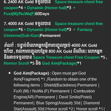
6. ​2400 AK Gold ទទួលបាន
Space treasure chest free
coupon
*4
+ Dynamic (Honor hall)
*3
+
Fuxi(M)/NuWa(F)
60Days
7. 4000 AK Gold ទទួលបាន
Space treasure chest free
coupon
*6
+ Dynamic (Honor hall)
*3
+ Fantasy
Universe(Sub-Gun)
Permanent
ចំណាំ
​​​ :
បន្ទាប់ពីលោកអ្នក​ធ្វើការបញ្ចូលគ្រប់ 4000​ AK Gold​
ហើយ , រាល់ការបញ្ចូលបន្ថែម 800 AK​ Gold​​ ពីលើនេះ លោកអ្នក
នឹងអាចទទួលបាន​
Space Treasure chest Free Coupon
*5 ,
Hornor Scroll
*5
និង
God Aim(Package)
*1
God Aim(Package)
: Open must get God
Aim(Fragment) *1 ,Random to obtain one of the
following items：Shield(Backdress) Permanent |
FuXi (M) / NuWa (F) Permanent | Combustion
Engine(AR) Permanent | Devil Smile(Pistol)
Permanent| Blue Spring(Assault) 30d| Diamond
Star(Assault) 30d|Honor scroll *2| Honor scroll *1|