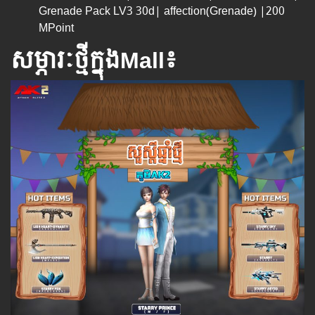
Grenade Pack LV3 30d| affection(Grenade) |200
MPoint
សម្ភារៈថ្មីក្នុងMall៖