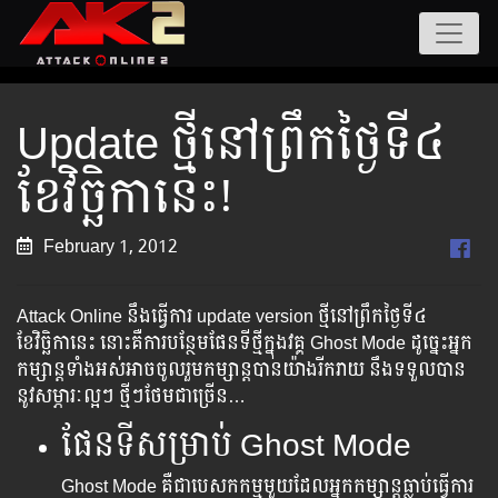
Update ថ្មីនៅព្រឹកថ្ងៃទី​៤
ខែវិច្ឆិកា​នេះ!
February 1, 2012
Attack Online នឹងធ្វើការ update version ថ្មី​នៅ​​ព្រឹក​ថ្ងៃទី៤
ខែវិច្ឆិកានេះ នោះ​គឺការបន្ថែមផែនទីថ្មីក្នុងវគ្គ​ Ghost Mode ដូច្នេះ​អ្នក​
កម្សាន្ត​ទាំងអស់​​អាច​ចូល​រួម​កម្សាន្ត​បាន​យ៉ាង​រីករាយ​ នឹង​ទទួល​បាន​
នូវ​សម្ភារៈល្អៗ ថ្មីៗ​ថែម​ជាច្រើន…
ផែនទីសម្រាប់​ Ghost Mode
Ghost Mode គឺជា​បេសកកម្ម​​មួយ​ដែល​អ្នក​កម្សាន្ត​ធ្លាប់​ធ្វើ​ការ​