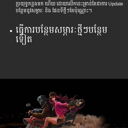
ប្រយុទ្ធ​កន្លង​មក​​ ហើយ ដោយលើក​នេះ​គ្រាន់​តែ​ជា​ការ​ Update
បន្ថែម​នូវ​សម្ភារៈ និង​ ផែនទីថ្មីៗតែប៉ុណ្ណោះ។
ធ្វើការ​បន្ថែម​សម្ភារៈ​ថ្មីៗ​បន្ថែម​
ទៀត