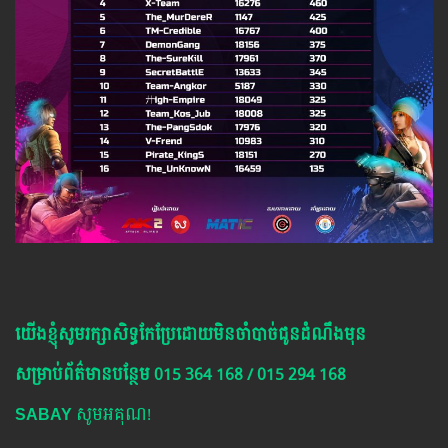
យើង​ខ្ញុំ​សូម​រក្សា​សិទ្ធ​កែ​ប្រែ​ដោយ​មិន​ចាំ​បាច់​ជូន​ដំណឹង​មុន
សម្រាប់​ព័ត៌មាន​បន្ថែម​ 015 364 168 / 015 294 168
SABAY
សូមអគុណ!