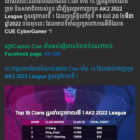
នៅពេលនេះដល់ពេលវេលាដែល Clan ទាំង 16 ត្រូវធ្វើការកំណត់
ក្រុម និងសមាជិករបស់ខ្លួន ដើម្បីចូលរួមការប្រកួត
AK2 2022
League
ក្នុងរដូវកាលទី 1
ដែលប្រព្រឹត្តិនៅថ្ងៃទី
19
ដល់
2០
ខែ
មីនា
ឆ្នាំ
2022
ខាងមុខនេះ ដែលមានទីតាំងប្រកួតនៅហាងអ៊ីធឺណែត
CUE CyberGamer
។
សូមCaptain Clan ទាំងអស់ផ្ញើលេខទំនាក់ទំនងទៅកាន់
Facebook page
:
AK-GM
នេះជារូបភាពដែលតំណាងអោយ Clan ទាំង 16 ដែលជាប់ការប្រកួត
AK2 2022 League
ក្នុងរដូវកាលទី 1