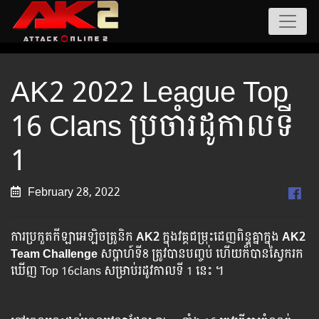
AK2 2022 League Top
16 Clans ប្រចាំរដូកាលទី
1
February 28, 2022
ការប្រកួតកីឡាអេឡិចត្រូនិក
AK2
ក្នុងវគ្គជម្រុះដេញពិន្ទុគ្នាក្នុង
AK2
Team Challenge
សប្ដាហ៍ទី8 ត្រូវបានបញ្ចប់ ហើយក៏បានស្វែករក
ឃើញ Top 16clans សម្រាប់រដូវកាលទី 1 នេះ ។