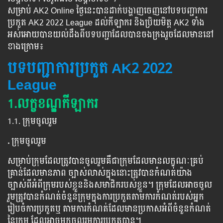
សម្រាប់ AK2 Online ថ្ងៃនេះបានដាក់បង្ហាញចេញនៅបទបញ្ជាការ
ប្រកួត
AK2 2022 League
ដល់កីឡាករ និងប្រិយមិត្ត AK2 ទាំង
អស់អោយបានយល់ដឹងពីបទបញ្ជាដែលបានចងក្រងរួចដែលមាននៅ
ខាងក្រោម៖
បទបញ្ជា
ការ
ប្រកួត AK2 2022
League
1.លក្ខខណ្ឌកីឡាករ
1.1. ក្រុមចូលរួម
.
ក្រុមចូលរួម
សម្រាប់ក្រុមដែលត្រូវបានចូលរួមគឺជាក្រុមដែលមានលក្ខណៈគ្រប់
គ្រាន់ដែលមានភាព ច្បាស់លាស់ក្នុងនោះត្រូវបានកំណត់យ៉ាង
ច្បាស់ពីអំពីក្រុមរបស់ខ្លួននិងសមាជិករបស់ខ្លួន។ ក្រុមដែលអាចចូល
រួមត្រូវបានកំណត់ចំនួនក្រុមក្នុងការប្រកួតតាមការកំណត់របស់អ្នក
រៀបចំការប្រកួតឬ តាមការកំណត់ដែលមានប្រកាសអំពីចំនួនកំណត់
នៃក្រុម ដែលអាចមកចូលរួមការប្រកួតបាន។