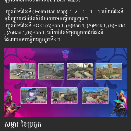
-ក្បួនបិទផែនទី ( Form Ban Map): 1- 2 – 1 – 1 – 1 ហើយផែនទី
ចុងក្រោយជាផែនទីដែលយកមកធ្វើការប្រកួត។
-ក្បួនបិទផែនទី BO3 : (A)Ban 1, (B)Ban 1, (A)PIck 1, (B)Pick1
, (A)Ban 1,(B)Ban 1, ហើយផែនទីចុងក្រោយជាផែនទី
ដែលយកមកធ្វើការប្រកួតទី3 ។
សម្ភារៈនៃប្រកួត