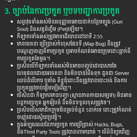
3. ច្បាប់នៃការប្រកួត ឬបទបញ្ជាការប្រកួត
សព្វាវុធទាំងអស់មិនអនុញ្ញាតអោយដាក់បន្ថែមត្បូង (Gun
Soul) និងសត្វចិញ្ចឹម (Pet)ឡើយ។
កីឡាករទាំងអស់ត្រូវអាចដើរបាននៅនាទី 2:55
មានចេតនា ប្រើប្រាស់កំហុសផែនទី (Map Bug) នឹងត្រូវ
បណ្តេញចេញពីការប្រកួត ឬអាចកំណត់អោយក្រុមនោះធ្លាក់ពី
ការប្រកួតតែម្ដង។
ប្រសិនបើកីឡាករទាំងអស់មិនអាចបញ្ចប់ដោយសារតែ
ហេតុផលដោយអចេតនា និងមិនបានរំពឹងទុក ដូចជា Server
ឈប់ដំនើរការ ឬគាំង ពិន្ទុជុំនោះនឹងត្រូវបានបោះបង់ និងការ
ប្រកួតត្រូវចាប់ផ្តើមឡើងវិញ។
បើសិនជា កីឡាករមានបញ្ហា (ស្ថានភាពកាយសម្បទា) មិនអាច
បន្តការប្រកួត អ្នករៀបចំ នឹងមិនទទួលខុសត្រូវទេ។
ប្រសិនបើសមាជិកក្រុមមិនគ្រប់ចំនួន 5នាក់ទេ នោះត្រូវកំណត់
ចាញ់ដោយស្វ័យប្រវត្តិ។
ក្នុងអំឡុងពេលនៃការប្រកួត ការប្រើប្រាស់ Hacks, Bugs,
និងThird Party Tools ត្រូវបានហាមឃាត់ ។ បើពិនិត្យឃើញ