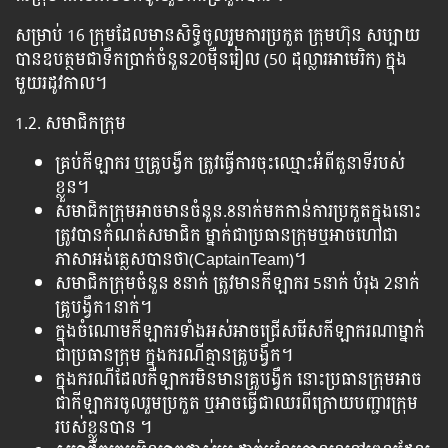
សម្រាប់ 16 ក្រុមដែលមានសិទ្ធិចូលរួូមការប្រកួត ក្រុមហ៊ុន សប្បាយ
បានឧបត្ថមជាទឹកប្រាក់ចំនួន​20ម៉ឺនរៀល (50 ដុល្លារអាមេរិក) ក្នុង
មួយរដូវកាល។
1.2. សមាជិកក្រុម
គ្រប់កីឡាករ ឬគ្រូបង្វឹក ត្រូវធ្វើការចុះឈ្មោះអំពីតួនាទីរបស់
ខ្លួន។
សមាជិកក្រុមអាចមានចំនួន.8នាក់មកកាន់ការប្រកួតក្នុងនោះ
ត្រូវបានកំណត់សមាជិក ម្នាក់ជាប្រធានក្រុមឬអាចហៅជា
ភាសាអង់គ្លេសបានថា(CaptainTeam)។
សមាជិកក្រុមចំនួន 8នាក់ ត្រូវមានកីឡាករ 5នាក់ បំរុង 2នាក់
គ្រូបង្វឹក1នាក់។
ក្នុងចំណោមកីឡាករទាំងអស់អាចជ្រើសរើសកីឡាករណាម្នាក់
ជាប្រធានក្រុម ក្នុងករណីគ្មានគ្រូបង្វឹក។
ក្នុងករណីដែលកីឡាករមិនមានគ្រូបង្វឹក នោះប្រធានក្រុមអាច
ជាកីឡាករចូលរួមប្រកួត ឬអាចធ្វើជាឈរពីក្រោយបញ្ជារក្រុម
របស់ខ្លួនបាន ។