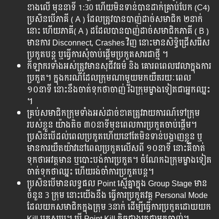
ខាងលើ មុននាទី 1:30 ហើយមិនទាន់បានដាក់គ្រាប់បែក (C4)
ប្រសិនបើភាគី ( A ) ដែលត្រូវបានបាញ់ដាច់សមាជិក ២នាក់
នោះ ហើយភាគី( A ) ដដែលបានបាញ់ដាច់សមាជិកភាគី ( B )
មានការ Disconnect, Crashes វិញ នោះមានសិទ្ធិជ្រើសរើស
ប្រកួតបន្ត ឬធ្វើការសុំចាប់ផ្ដើមប្រកួតសារជាថ្មី ។
កីឡាករទាំងអស់ត្រូវមានសុជីវធម៌ និង គោរពពេលវេលាក្នុងការ
ប្រកួត។ ក្នុងករណីដែលក្រុមណាមួយមកយឺតរយៈពេល
១០នាទី នោះនឹងចាត់ទុកថាចាញ់ រីឯក្រុមម្ខាងទៀតជាអ្នកឈ្នះ
។
គ្រប់សមាជិកក្រុមទាំងអស់ដាច់ខាតត្រូវរាយការណ៍ទៅក្រុម
របស់ខ្លួន យ៉ាងតិច ៣០នាទីមុនពេលការប្រកួតចាប់ផ្តើម។
ប្រសិនបើដល់ពេលប្រកួតហើយនៅតែមិនទាន់បង្ហាញខ្លួន ឬ
មានការយឺតយ៉ាវនៅពេលប្រកួតលើសពី ១០នាទី នោះគឺចាត់
ទុកថាអវត្តមាន ឬបោះបង់ការប្រកួត។ ចំណែកឯក្រុមម្ខាងទៀត
ចាត់ទុកថាឈ្នះ ហើយរង់ចាំការប្រកួតបន្ត។
ប្រសិនបើមានលទ្ធផល Point ស្មើគ្នាក្នុង Group Stage មាន
ចំនួន 3 ក្រុម នោះយើងនឹង ធ្វើការប្រកួតវគ្គ Personal Mode
ដែលយកសមាជិកក្នុងក្រុម 3នាក់ ដើម្បីធ្វើការប្រកួតដោយយក
Kill បូកសរុប។ បើ Point Kill តិចជាងគេជាអ្នកចាញ់។