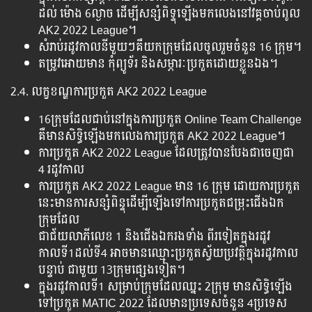
ដល់ ម៉ោង 6ល្ងាច ដើម្បីសន្សំពិទ្ទុឡើងមកលេងនៅវគ្គចាប់ពូល
AK2 2022 League។
សំរាប់រដូវកាលនីមួយៗគឺយកក្រុមដែលចូលរួមចំនួន 16 ក្រុម។
តម្រូវអោយមាន កុំព្យូទ័រ និងសម្ភារៈប្រកួតដោយខ្លួនឯង។
2.4. លក្ខខណ្ឌការប្រកួត AK2 2022 League
16ក្រុមដែលជាប់នៅក្នុង​ការប្រកួត Online Team Challenge
គឺមានសិទ្ធិឡើងមកលេងការប្រកួត AK2 2022 League។
ការប្រកួត AK2 2022 League ដែលត្រូវបានបែងជាចេញជា
4 រដូវកាល
ការប្រកួត AK2 2022 League មាន 16 ក្រុម ដោយការប្រកួត
នេះមានការសន្សំពិន្ទុដើម្បីឡើងទៅការប្រកួតជម្រុះជើងឯក
ក្រុមដែល
ជាជ័យលាភីលេខ 1 និងជើងឯករងទាំង ពីរទៀតក្នុងរដូវ
កាលទី1ដល់ទី4 អាចមានឈ្មោះប្រកួតស្វ័យប្រវត្តិក្នុងរដូវកាល
បន្ទាប់ ជាមួយ 13ក្រុមផ្សេងទៀត។
ក្នុងរដូវកាលទី1 សម្រាប់ក្រុមដែលឈ្នះ 2ក្រុម មានសិទ្ធិឡើង
ទៅប្រកួត MATIC 2022 ដែលមានប្រទេសចំនួន 4ប្រទេស