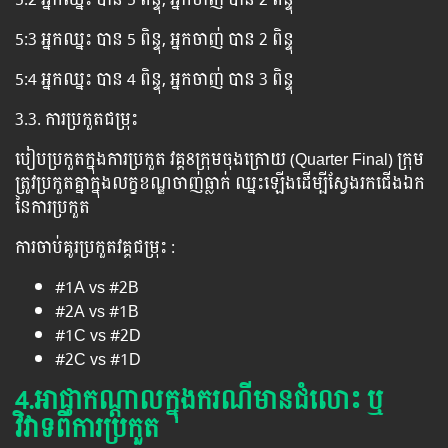
5:3 អ្នកឈ្នះ បាន 5 ពិន្ទុ, អ្នកចាញ់ បាន 2 ពិន្ទុ
5:4 អ្នកឈ្នះ បាន 4 ពិន្ទុ, អ្នកចាញ់ បាន 3 ពិន្ទុ
3.3. ការប្រកួតជម្រុះ
បៀបប្រកួតក្នុងការប្រកួត វគ្គ8ក្រុមចុងក្រោយ (Quarter Final) ក្រុម
ត្រូវប្រកួតគ្នាក្នុងលក្ខខណ្ឌចាញ់ធ្លាក់ ឈ្នះឡើងដើម្បីស្វែងរកជើងឯក
នៃការប្រកួត
ការចាប់គូរប្រកួតវគ្គជម្រុះ :
#1A vs #2B
#2A vs #1B
#1C vs #2D
#2C vs #1D
4.អាជ្ញាកណ្ដាលក្នុងករណីមានជំលោះ ឬ
វិវាទពីការប្រកួត