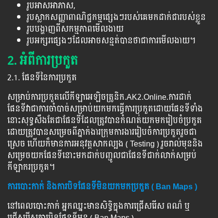
រូបអាសអាភាស,
រូបស្លាកសញ្ញាពាណិជ្ជកម្មផ្សេងៗរបស់គេមកដាក់ជារបស់ខ្លួន
រូបបង្ហាញពីសកម្មភាពមើលងាយ
រូបអក្សរផ្សេងៗដែលអាចសន្មត់បានថាជាការមើលងាយ។
2. អំពីការប្រកួត
2.1. ផែនទីនៃការប្រកួត
សម្រាប់ការប្រកួតលើកីឡាអេឡិចត្រូនិក.AK2.Online.ការដាក់
ផែនទីវាជាការចាំបាច់សម្រាប់យកមកធ្វើការប្រកួតដោយផែនទីទាំង
នោះសុទ្ធសឹងតែជាផែនទីដែលត្រូវបានកំណត់យកមករៀបចំប្រកួត
ដោយត្រូវបានសម្រេចពីភ្នាក់ងារក្រុមការងាររៀបចំការប្រកួតរួចជា
ស្រេច ហើយក៏មានការអនុវត្តសាកល្បង ( Testing ) រួចរាល់មុននិង
សម្រេចយកផែនទីនោះមកដាក់បញ្ជូលជាផែនទីជាក់លាក់សម្រប់
កីឡាករប្រកួត។
ការបោះកាក់ និងការបិទផែនទីមិនយកមកប្រកួត ( Ban Maps )
នៅពេលបោះកាក់ អ្នកឈ្នះមានសិទ្ធិក្នុងការជ្រើសរើស ពណ៌ ឬ
ជ្រើសរើសការបិទផែនទីមុន​ ( Ban Maps )