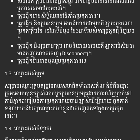
សមាជិកក្រុមមិនអាចផ្លាស់ប្តូរ ដាក់បន្ថែមបានទេនៅពេលដែល
ប្រកាសសមាជិករួចរាល់។
គ្រូបង្វឹកមានសិទ្ធិឈរនៅទីតាំងប្រកួតបាន។
គ្រូបង្វឹក និងប្រធានក្រុម អាចនិយាយជាមួយកីឡាករក្នុងពេល
ប្រកួតត្រឹមតែ 15វីនាទីដំបូង នៃ3នាទីរបស់ការប្រកួតជុំនីមួយៗ​
។
គ្រូបង្វឹក និងប្រធានក្រុម អាចនិយាយជាមួយកីឡាករបើសិនជា
មានបញ្ហារលោតចេញ (Disconnect)។
គ្រូបង្វឹកមិនអាចចូលរួមប្រកួតបានទេ
1.3. ឈ្មោះរបស់ក្រុម
សម្រាប់ឈ្មោះក្រុមតម្រូវអោយសមាជិកទាំងអស់កំណត់អំពីឈ្មោះ
ក្រុមអោយបានច្បាស់លាស់រួចប្រធានក្រុមត្រូវរាយការណ៍ឬប្រាប់ទៅ
កាន់ភ្នាក់ងាររៀបចំការប្រកួតអោយបានច្បាស់ដើម្បីអោយ ពួកគាត់
ទទួលយកនិងរក្សាឈ្មោះរបស់ខ្លួនដាក់បញ្ចូលទៅក្នុងការប្រកួត
នោះ។
1.4. ឈ្មោះរបស់កីឡាករ