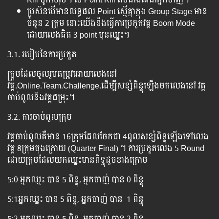
ប្រសិនបើមានលទ្ធផល Point ស្មើគ្នាក្នុង Group Stage មាន
ចំនួន 2 ក្រុម នោះយើងនឹងធ្វើការប្រកួតវគ្គ Boom Mode
ដោយលេងគិត 3 point មុនឈ្នះ។
3.1. របៀបនៃការប្រកួត
ក្ក្រុមដែលចូលរួមតម្រូវអោយលេងនៅ
វគ្គ.Online.Team.Challenge.ដើម្បីសន្សំពិន្ទុឡើងមកលេងនៅ វគ្គ
ចាប់ពូលនិងវគ្គជម្រុះ។
3.2. ការចាប់ពូលក្រុម
វគ្គចាប់ពូលគឺមាន 16ក្រុមដែលចែកជា 4ពូលសន្សំពិទ្ទុឡើងទៅលេង
វគ្គ 8ក្រុមចុងក្រោយ (Quarter Final) ។ ការប្រកួតលេង​ 5 Round
ដោយក្រុមដែលយកឈ្នះមានពិទ្ទុដូចខាងក្រោម
5:0 អ្នកឈ្នះ បាន 5 ពិន្ទុ, អ្នកចាញ់ បាន 0 ពិន្ទុ
5:1អ្នកឈ្នះ បាន 5 ពិន្ទុ, អ្នកចាញ់ បាន 1 ពិន្ទុ
5:2 អ្នកឈ្នះ បាន 5 ពិន្ទុ, អ្នកចាញ់ បាន 2 ពិន្ទុ