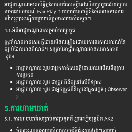
អាជ្ញាកណ្ដាលមានសិទ្ធិក្នុងការកាត់សេចក្តីទៅលើកាប្រកួតដោយស្រប
តាមគោលការណ៍ Fair Play ។​ ការកាត់សេចក្តីនឹងមិនអាចមានការ
តវ៉ាបន្តបានឡើយក្រោយពីប្រកាសការសំរេចរួច។
4.1.អំពីអាជ្ញាកណ្ដាលសម្រាប់ការប្រកួត
ត្រូវកំណត់កាត់សេចក្ដីដោយមិនលម្អៀងដោយគោរពគោលការណ៍នៃ
ច្បាប់ដែលបានកំណត់។ សម្រាប់អាជ្ញាកណ្ដាលមានសមាសភាព
5រូប៖
អាជ្ញាកណ្ដាល 2រូបជាអ្នកកាត់សេចក្ដីដោយឈរមើលពីក្រោម
ការប្រកួត
អាជ្ញាកណ្ដាល 2រូប ជាត្រួតពិនិត្យទៅលើកីឡាករ
អាជ្ញាកណ្ដាល 1រូប ជាអ្នកត្រួតពិនិត្យនៅក្នុងហ្គេម ( Observer
)
5.ការហាមឃាត់
5.1. ការហាមឃាត់សម្រាប់ការប្រកួតកីឡាអេឡិចត្រូនិក AK2
មិនអនុញ្ញាតអោយប្រើប្រាស់កម្មវិធីជំនួយផ្សេងៗសម្រាប់