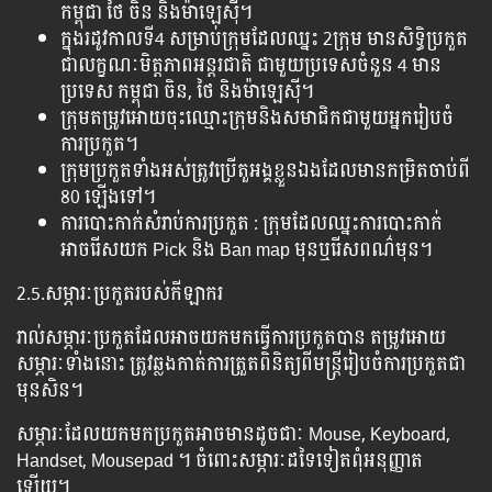
កម្ពុជា ថៃ ចិន និងម៉ាឡេស៊ី។
ក្នុងរដូវកាលទី4 សម្រាប់ក្រុមដែលឈ្នះ 2ក្រុម មានសិទ្ធិប្រកួត
ជាលក្ខណៈមិត្តភាពអន្តរជាតិ ជាមួយប្រទេសចំនួន 4 មាន
ប្រទេស កម្ពុជា ចិន, ថៃ និងម៉ាឡេស៊ី​។
ក្រុមតម្រូវអោយចុះឈ្មោះក្រុមនិងសមាជិកជាមួយអ្នករៀបចំ
ការប្រកួត។
ក្រុមប្រកួតទាំងអស់ត្រូវប្រើតួអង្គខ្លួនឯងដែលមានកម្រិតចាប់ពី
80 ឡើងទៅ។
ការបោះកាក់សំរាប់ការប្រកួត : ក្រុមដែលឈ្នះការបោះកាក់
អាចរើសយក Pick និង Ban map មុនឬរើសពណ៌មុន។
2.5.សម្ភារៈប្រកួតរបស់កីឡាករ
រាល់សម្ភារៈប្រកួតដែលអាចយកមកធ្វើការប្រកួតបាន តម្រូវអោយ
សម្ភារៈទាំងនោះ ត្រូវឆ្លងកាត់ការត្រួតពិនិត្យពីមន្ត្រីរៀបចំការប្រកួតជា
មុនសិន។
សម្ភារៈដែលយកមកប្រកួតអាចមានដូចជាៈ Mouse, Keyboard,
Handset, Mousepad ។ ចំពោះសម្ភារៈដទៃទៀតពុំអនុញ្ញាត
ឡើយ។