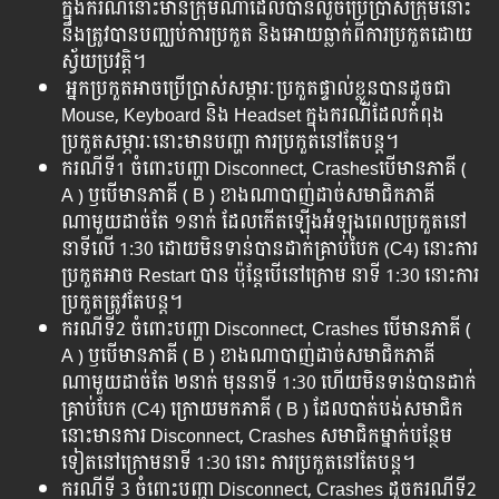
ក្នុងករណីនោះមានក្រុមណាដែលបានលួចប្រើប្រាស់ក្រុមនោះ
នឹងត្រូវបានបញ្ឈប់ការប្រកួត និងអោយធ្លាក់ពីការប្រកួតដោយ
ស្វ័យប្រវត្តិ។
អ្នកប្រកួតអាចប្រើប្រាស់សម្ភារៈប្រកួតផ្ទាល់ខ្លួនបានដូចជា
Mouse, Keyboard និង Headset ក្នុងករណីដែលកំពុង
ប្រកួតសម្ភារៈនោះមានបញ្ហា ការប្រកួតនៅតែបន្ត។
ករណីទី1 ចំពោះបញ្ហា Disconnect, Crashesបើមានភាគី (
A ) ឫបើមានភាគី ( B ) ខាងណាបាញ់ដាច់សមាជិកភាគី
ណាមួយដាច់តែ ១នាក់ ដែលកើតឡើងអំឡុងពេលប្រកួតនៅ
នាទីលើ 1:30 ដោយមិនទាន់បានដាក់គ្រាប់បែក (C4) នោះការ
ប្រកួតអាច Restart បាន ប៉ុន្តែបើនៅក្រោម នាទី 1:30 នោះការ
ប្រកួតត្រូវតែបន្ត។
ករណីទី2 ចំពោះបញ្ហា Disconnect, Crashes បើមានភាគី (
A ) ឫបើមានភាគី ( B ) ខាងណាបាញ់ដាច់សមាជិកភាគី
ណាមួយដាច់តែ ២នាក់ មុននាទី 1:30 ហើយមិនទាន់បានដាក់
គ្រាប់បែក (C4) ក្រោយមកភាគី ( B ) ដែលបាត់បង់សមាជិក
នោះមានការ Disconnect, Crashes សមាជិកម្នាក់បន្ថែម
ទៀតនៅក្រោមនាទី 1:30 នោះ ការប្រកួតនៅតែបន្ត។
ករណីទី 3 ចំពោះបញ្ហា Disconnect, Crashes ដូចករណីទី2