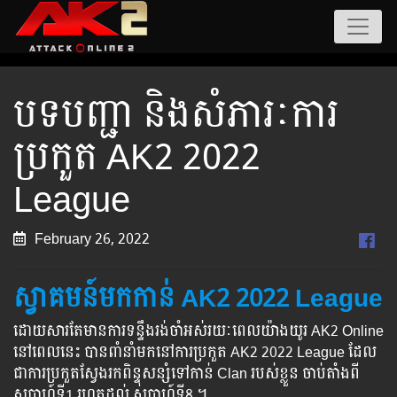
បទបញ្ជា និងសំភារៈការ
ប្រកួត AK2 2022
League
February 26, 2022
ស្វាគមន៍មកកាន់ AK2 2022 League
ដោយសារតែមានការទន្ទឹងរង់ចាំអស់រយៈពេលយ៉ាងយូរ AK2 Online
នៅពេលនេះ បានពាំនាំមកនៅការប្រកួត AK2 2022 League ដែល
ជាការប្រកួតស្វែងរកពិន្ទុសន្សំទៅកាន់ Clan របស់ខ្លួន ចាប់តាំងពី
សប្ដាហ៍ទី1 រហូតដល់ សប្ដាហ៍ទី8 ។