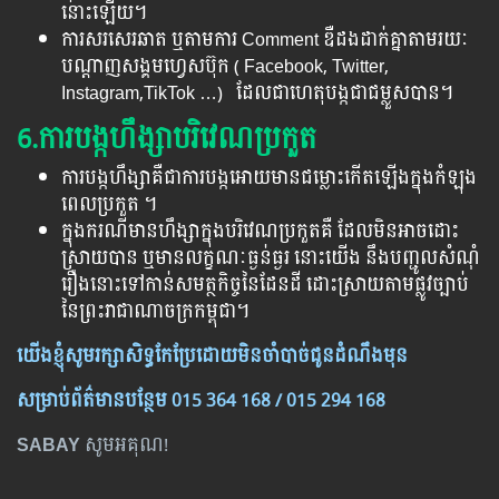
នោះឡើយ។
ការសរសេរឆាត ឬតាមការ Comment ឌឺដងដាក់គ្នាតាមរយៈ
បណ្ដាញសង្គមហ្វេសប៊ុក ( Facebook, Twitter,
Instagram,TikTok …) ដែលជាហេតុបង្កជាជម្លួសបាន។
6.ការបង្កហឹង្សាបរិវេណប្រកួត
ការបង្កហឹង្សាគឺជាការបង្កអោយមានជម្លោះកើតឡើងក្នុងកំឡុង
ពេលប្រកួត ។
ក្នុងករណីមានហឹង្សាក្នុងបរិវេណប្រកួតគឺ ដែលមិនអាចដោះ
ស្រាយបាន ឬមានលក្ខណៈធ្ងន់ធ្ងរ នោះយើង នឹងបញ្ជូលសំណុំ
រឿងនោះទៅកាន់សមត្ថកិច្ចនៃដែនដី ដោះស្រាយតាមផ្លូវច្បាប់
នៃព្រះរាជាណាចក្រកម្ពុជា។
យើង​ខ្ញុំ​សូម​រក្សា​សិទ្ធ​កែ​ប្រែ​ដោយ​មិន​ចាំ​បាច់​ជូន​ដំណឹង​មុន
សម្រាប់​ព័ត៌មាន​បន្ថែម​ 015 364 168 / 015 294 168
SABAY
សូមអគុណ!