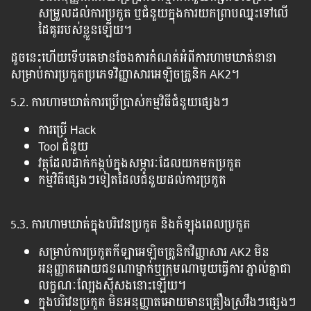
សម្រួលដល់ការប្រកួត ឬជំនួយក្នុងការយកព្រាបឈ្នះទៅលើ
ដៃគូររបស់ខ្លួនឡើយ។
ដូចនេះហើយទើបគេមានចែងការកំណត់អំពីការហាមឃាត់នានា
សម្រាប់ការប្រកួតប្រភេទវិញ្ញាសារអេឡិចត្រូនិក AK2។
5.2. ការហាមឃាត់ការប្រើប្រាស់កម្មវិធីជំនួយផ្សេងៗ
ការប្រើ Hack
Tool ជំនួយ
វត្ថុដែលដាក់កង្កប់ក្នុងសម្ភារៈដែលយកមកប្រកួត
កម្មវិធីផ្សេងៗទៀតដែលជំនួយដល់ការប្រកួត
5.3. ការហាមឃាត់ក្នុងបរិវេនប្រកួត និងកំឡុងពេលប្រកួត
សម្រាប់ការប្រកួតកីឡាអេឡិចត្រូនិកវិញ្ញាសារ AK2 មិន
អនុញ្ញាតអោយជនណាម្នាក់ឬក្រុមណាមួយធ្វើការ ភ្នាល់គ្នាជា
លក្ខណៈល្បែងស៊ីសងនោះឡើយ។
ក្នុងបរិវេនប្រកួត មិនអនុញ្ញាតអោយមានគ្រឿងស្រវឹងៗផ្សេងៗ