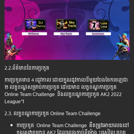
2.2.ព័ត៌មាននៃការប្រកួត
ការប្រកួតមាន 4 រដូវកាល ដោយក្នុងរដូវកាលនីមួយបែងចែកចេញជា
២ លក្ខខណ្ឌសម្រាប់ការប្រកួត ដោយមាន លក្ខខណ្ឌការប្រកួត
Online Team Challenge និងលក្ខខណ្ឌការប្រកួត​ AK2 2022
League។
2.3. លក្ខខណ្ឌការប្រកួត Online Team Challenge
ការប្រកួត Online Team Challenge គឺតម្រូវអោយលេងនៅ
ក្នុងសេវាកម្សាន្ត AK2 ដែលលេងចាប់ពីម៉ោង 1រសៀល រហូត