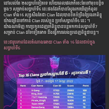
នៅសល់តែ ២សប្ដាហ៍ទៀតទេ ហើយពេលវេលាក៏ចេះតែទៅមុខបន្តិច
ម្ដងៗ សម្រាប់សប្ដាហ៍ទី6 នេះផងដែរក៏បានស្វែងរកឃើញកំពូល
Clan ទាំង16 សុទ្ធសឹងតែជា Clan ដែលបានខិតខំប្រឹងប្រែងរកពិន្ទុ
យ៉ាងច្រើនទៅកាន់ Clan របស់ខ្លួន ប្រចាំសប្ដាហ៍ទី6 នេះ ។
យ៉ាងណាមិញ ការប្រកួតដេញរកពិន្ទុបានបន្តមកកាន់សប្តាហ៍ទី7
សម្រាប់ Clan ដទៃទៀតអាច នឹងធ្វើការលេងប្រដេញពិន្ទុជាបន្ត។
នេះជារូបភាពដែលតំណាងអោយ Clan ទាំង 16 ដែលជាប់ក្នុង
សប្ដាហ៍ទី6