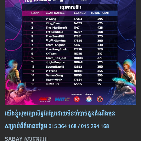
យើង​ខ្ញុំ​សូម​រក្សា​សិទ្ធ​កែ​ប្រែ​ដោយ​មិន​ចាំ​បាច់​ជូន​ដំណឹង​មុន
សម្រាប់​ព័ត៌មាន​បន្ថែម​ 015 364 168 / 015 294 168
SABAY
សូមអគុណ!