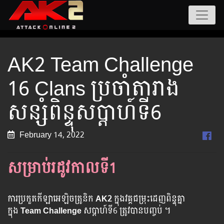
AK2 Team Challenge
16 Clans ប្រចាំតារាង
សន្សំពិន្ទុសប្ដាហ៍ទី6
February 14, 2022
សម្រាប់រដូវកាលទី1
ការប្រកួតកីឡាអេឡិចត្រូនិក
AK2
ក្នុងវគ្គជម្រុះដេញពិន្ទុគ្នា
ក្នុង
Team Challenge
សប្ដាហ៍ទី6 ត្រូវបានបញ្ចប់ ។