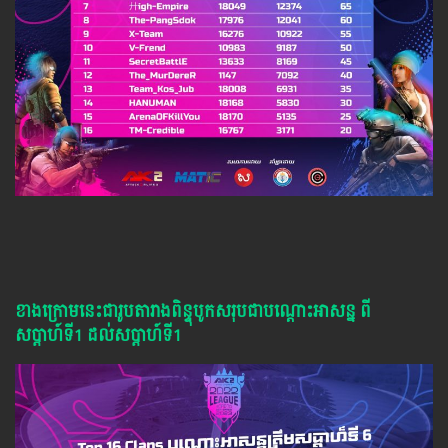
ខាងក្រោមនេះជារូបតារាងពិន្ទុបូកសរុបជាបណ្ដោះអាសន្ន ពី
សប្ដាហ៍ទី1 ដល់សប្ដាហ៍ទី1